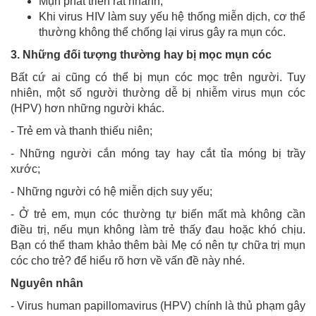
Mụn phát triển rất nhanh;
Khi virus HIV làm suy yếu hệ thống miễn dịch, cơ thể
thường không thể chống lại virus gây ra mụn cóc.
3. Những đối tượng thường hay bị mọc mụn cóc
Bất cứ ai cũng có thể bị mụn cóc mọc trên người. Tuy
nhiên, một số người thường dễ bị nhiễm virus mụn cóc
(HPV) hơn những người khác.
- Trẻ em và thanh thiếu niên;
- Những người cắn móng tay hay cắt tỉa móng bị trầy
xước;
- Những người có hệ miễn dịch suy yếu;
- Ở trẻ em, mụn cóc thường tự biến mất mà không cần
điều trị, nếu mụn không làm trẻ thấy đau hoặc khó chịu.
Bạn có thể tham khảo thêm bài Mẹ có nên tự chữa trị mụn
cóc cho trẻ? để hiểu rõ hơn về vấn đề này nhé.
Nguyên nhân
- Virus human papillomavirus (HPV) chính là thủ phạm gây