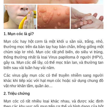
1. Mụn cóc là gì?
Mụn cóc hay hột cơm là một khối u sần sùi, trắng, nhỏ,
thường mọc trên da bàn tay hay bàn chân, trông giống một
chùm súp lơ nhỏ. Mụn cóc rất phổ biến, do siêu vi trùng,
thông thường nhất là loại Virus papilloma ở người (HPV),
gây ra. Mụn cóc dễ lây, có thể mọc tràn lan, và thường tan
biến sau vài tuần hay vài năm.
Các virus gây mụn cóc có thể truyền nhiễm sang người
khác khi tiếp xúc với hạt mụn cóc hoặc sử dụng chung đồ
vật như khăn tắm, quần áo…
2. Triệu chứng
Mụn cóc có rất nhiều loại khác nhau, và được xác định
theo các khu vực nổi mụn trên cơ thể và hình dạng của hột