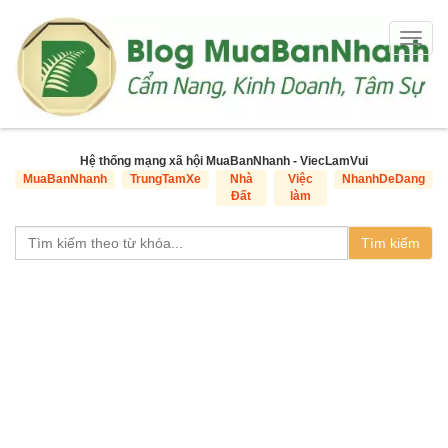
Togg
navig
Hệ thống mạng xã hội MuaBanNhanh - ViecLamVui
MuaBanNhanh
TrungTamXe
Nhà
Việc
NhanhDeDang
Đất
làm
Tìm kiếm