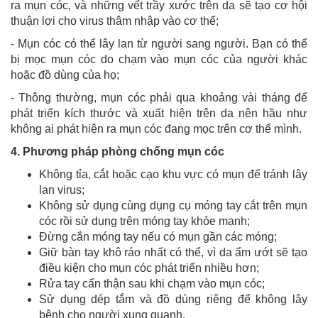
ra mụn cóc, và những vết trầy xước trên da sẽ tạo cơ hội
thuận lợi cho virus thâm nhập vào cơ thể;
- Mụn cóc có thể lây lan từ người sang người. Bạn có thể
bị mọc mụn cóc do chạm vào mụn cóc của người khác
hoặc đồ dùng của họ;
- Thông thường, mụn cóc phải qua khoảng vài tháng để
phát triển kích thước và xuất hiện trên da nên hầu như
không ai phát hiện ra mụn cóc đang mọc trên cơ thể mình.
4. Phương pháp phòng chống mụn cóc
Không tỉa, cắt hoặc cạo khu vực có mụn để tránh lây
lan virus;
Không sử dụng cùng dụng cụ móng tay cắt trên mụn
cóc rồi sử dụng trên móng tay khỏe mạnh;
Đừng cắn móng tay nếu có mụn gần các móng;
Giữ bàn tay khô ráo nhất có thể, vì da ẩm ướt sẽ tạo
điều kiện cho mụn cóc phát triển nhiều hơn;
Rửa tay cẩn thận sau khi chạm vào mụn cóc;
Sử dụng dép tắm và đồ dùng riêng để không lây
bệnh cho người xung quanh.