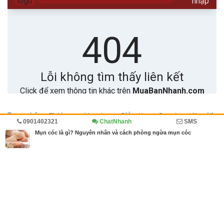
Trang chủ
Thời trang, Làm đẹp
Diễn đàn
Doanh nghiệp viết
0901402321
ChatNhanh
SMS
Cẩm nang
Mụn cóc là gì? Nguyên nhân và cách phòng ngừa mụn cóc
MBN share
>> Quảng cáo miễn phí
Mụn cóc là gì? Nguyên nhân và cách phòng ngừa mụn cóc
| Thời trang,
Làm đẹp, Diễn đàn, Doanh nghiệp viết, Cẩm nang
Từ khóa tìm kiếm
mụn cóc
,
cách phòng chống
,
nguyên nhân mụn