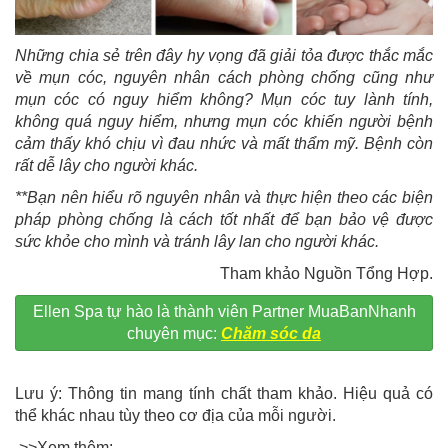
Những chia sẻ trên đây hy vọng đã giải tỏa được thắc mắc
về mụn cóc, nguyên nhân cách phòng chống cũng như
mụn cóc có nguy hiểm không? Mụn cóc tuy lành tính,
không quá nguy hiểm, nhưng mụn cóc khiến người bệnh
cảm thấy khó chịu vì đau nhức và mất thẩm mỹ. Bệnh còn
rất dễ lây cho người khác.
**Bạn nên hiểu rõ nguyên nhân và thực hiện theo các biện
pháp phòng chống là cách tốt nhất để bạn bảo vệ được
sức khỏe cho mình và tránh lây lan cho người khác.
Tham khảo Nguồn Tổng Hợp.
Ellen Spa tự hào là thành viên Partner MuaBanNhanh
chuyên mục:
Chăm sóc da
Lưu ý: Thông tin mang tính chất tham khảo. Hiệu quả có
thể khác nhau tùy theo cơ địa của mỗi người.
>>Xem thêm: