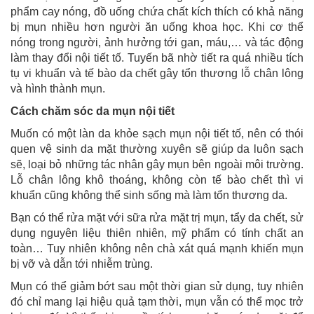
phẩm cay nóng, đồ uống chứa chất kích thích có khả năng
bị mụn nhiều hơn người ăn uống khoa học. Khi cơ thể
nóng trong người, ảnh hưởng tới gan, máu,… và tác động
làm thay đổi nội tiết tố. Tuyến bã nhờ tiết ra quá nhiều tích
tụ vi khuẩn và tế bào da chết gây tổn thương lỗ chân lông
và hình thành mụn.
Cách chăm sóc da mụn nội tiết
Muốn có một làn da khỏe sạch mụn nội tiết tố, nên có thói
quen vệ sinh da mặt thường xuyên sẽ giúp da luôn sạch
sẽ, loại bỏ những tác nhân gây mụn bên ngoài môi trường.
Lỗ chân lông khô thoáng, không còn tế bào chết thì vi
khuẩn cũng không thể sinh sống mà làm tổn thương da.
Bạn có thể rửa mặt với sữa rửa mặt trị mụn, tẩy da chết, sử
dụng nguyên liệu thiên nhiên, mỹ phẩm có tính chất an
toàn… Tuy nhiên không nên chà xát quá mạnh khiến mụn
bị vỡ và dẫn tới nhiễm trùng.
Mụn có thể giảm bớt sau một thời gian sử dụng, tuy nhiên
đó chỉ mang lại hiệu quả tạm thời, mụn vẫn có thể mọc trở