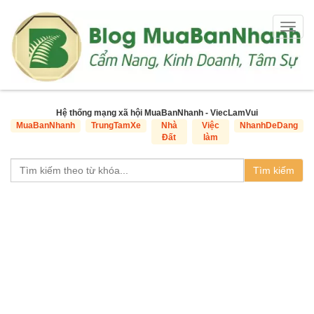
Togg
navig
Hệ thống mạng xã hội MuaBanNhanh - ViecLamVui
MuaBanNhanh
TrungTamXe
Nhà
Việc
NhanhDeDang
Đất
làm
Tìm kiếm