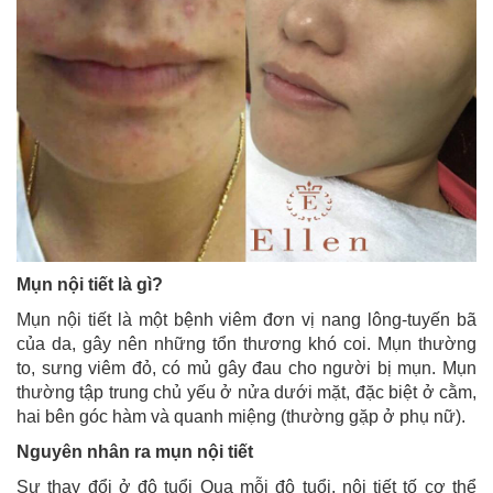
Mụn nội tiết là gì?
Mụn nội tiết là một bệnh viêm đơn vị nang lông-tuyến bã
của da, gây nên những tổn thương khó coi. Mụn thường
to, sưng viêm đỏ, có mủ gây đau cho người bị mụn. Mụn
thường tập trung chủ yếu ở nửa dưới mặt, đặc biệt ở cằm,
hai bên góc hàm và quanh miệng (thường gặp ở phụ nữ).
Nguyên nhân ra mụn nội tiết
Sự thay đổi ở độ tuổi Qua mỗi độ tuổi, nội tiết tố cơ thể