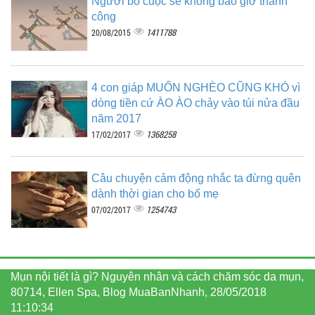
Người bỏ cuộc sẽ không bao giờ thành
công
1411788
20/08/2015
4 con giáp MUỐN NGHÈO CŨNG KHÓ vì
dòng tiền cứ ÀO ÀO chảy vào túi nửa đầu
năm 2017
1368258
17/02/2017
Câu chuyện cảm động nhắc ta đừng quên
dành thời gian cho bố mẹ
1254743
07/02/2017
Mụn nội tiết là gì? Nguyên nhân và cách chăm sóc da mụn,
80714, Ellen Spa, Blog MuaBanNhanh, 28/05/2018
11:10:34