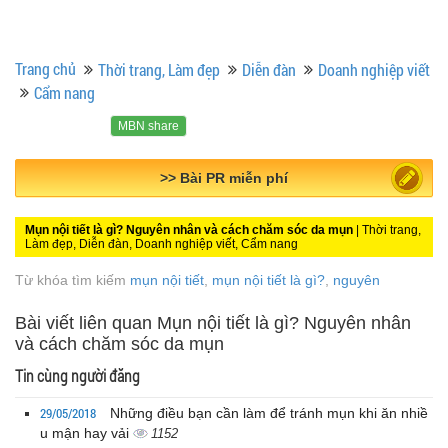
Trang chủ
Thời trang, Làm đẹp
Diễn đàn
Doanh nghiệp viết
Cẩm nang
MBN share
>> Bài PR miễn phí
Mụn nội tiết là gì? Nguyên nhân và cách chăm sóc da mụn
| Thời trang,
Làm đẹp, Diễn đàn, Doanh nghiệp viết, Cẩm nang
Từ khóa tìm kiếm
mụn nội tiết
,
mụn nội tiết là gì?
,
nguyên
Bài viết liên quan Mụn nội tiết là gì? Nguyên nhân
và cách chăm sóc da mụn
Tin cùng người đăng
29/05/2018
Những điều bạn cần làm để tránh mụn khi ăn nhiề
u mận hay vải
1152