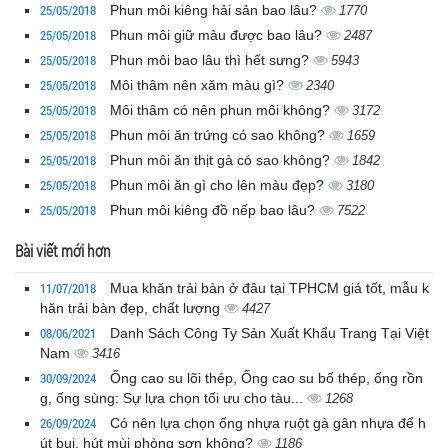
25/05/2018
Phun môi kiêng hải sản bao lâu?
1770
25/05/2018
Phun môi giữ màu được bao lâu?
2487
25/05/2018
Phun môi bao lâu thì hết sưng?
5943
25/05/2018
Môi thâm nên xăm màu gì?
2340
25/05/2018
Môi thâm có nên phun môi không?
3172
25/05/2018
Phun môi ăn trứng có sao không?
1659
25/05/2018
Phun môi ăn thịt gà có sao không?
1842
25/05/2018
Phun môi ăn gì cho lên màu đẹp?
3180
25/05/2018
Phun môi kiêng đồ nếp bao lâu?
7522
Bài viết mới hơn
11/07/2018
Mua khăn trải bàn ở đâu tại TPHCM giá tốt, mẫu k
hăn trải bàn đẹp, chất lượng
4427
08/06/2021
Danh Sách Công Ty Sản Xuất Khẩu Trang Tại Việt
Nam
3416
30/09/2024
Ống cao su lõi thép, Ống cao su bố thép, ống rồn
g, ống sùng: Sự lựa chọn tối ưu cho tàu...
1268
26/09/2024
Có nên lựa chọn ống nhựa ruột gà gân nhựa để h
út bụi, hút mùi phòng sơn không?
1186