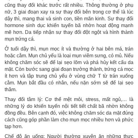
cũng thay đổi khác trước rất nhiều. Thông thường ở phụ
nữ, 3 giai đoạn xay ra sự thay đổi bên trong cơ thể là lúc
dậy thì, mang thai và sinh con, tiền mãn kinh. Sự thay đổi
hormone sinh dục khiến tuyến bã nhờn hoạt động mạnh
mẽ hơn. Da tiếp nhận sự thay đổi đột ngột và hình thành
mụn trứng cá.
Ở tuổi dậy thì, mụn mọc ít và thường ở hai bên má, trán
hoặc cằm. Mụn chủ yếu là loại mụn viêm sưng, có mủ. Nếu
không chăm sóc sẽ để lại sẹo lõm và phá hủy kết cấu da
mặt. Còn bước sang giai đoạn trưởng thành, trứng cá mọc
ít hơn và tập trung chủ yếu ở vùng chữ T từ trán xuống
cằm. Mụn bắt đầu có nhân, nếu nặn sớm sẽ để lại sẹo
thâm.
Thay đổi tâm lý: Cơ thể mệt mỏi, stress, mất ngủ,… là
những lý do khiến tuyến nội tiết tiết chất bã nhờn không
đồng đều. Bên cạnh đó, việc không chăm sóc da mặt đúng
cách cũng góp phần làm cho mụn mọc nhiều hơn và phức
tạp hơn.
Chế độ ăn uống: Người thường xuyên ăn những thực