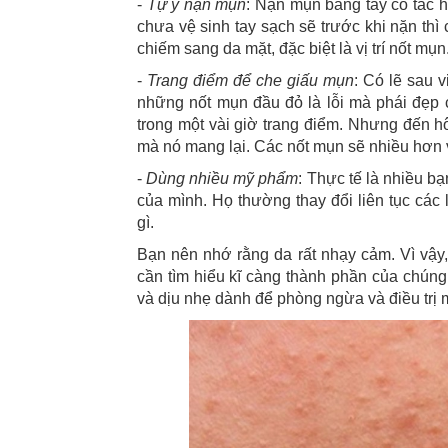
-
Tự ý nặn mụn
: Nặn mụn bằng tay có tác h
chưa vệ sinh tay sạch sẽ trước khi nặn thì
chiếm sang da mặt, đặc biệt là vị trí nốt mụn
-
Trang điểm để che giấu mụn
: Có lẽ sau 
những nốt mụn đầu đỏ là lỗi mà phái đẹp 
trong một vài giờ trang điểm. Nhưng đến h
mà nó mang lại. Các nốt mụn sẽ nhiều hơn 
-
Dùng nhiều mỹ phẩm
: Thực tế là nhiều b
của mình. Họ thường thay đổi liên tục cá
gì.
Bạn nên nhớ rằng da rất nhạy cảm. Vì vậy
cần tìm hiểu kĩ càng thành phần của chúng,
và dịu nhẹ dành để phòng ngừa và điều trị 