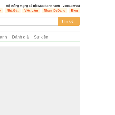
Hệ thống mạng xã hội MuaBanNhanh - ViecLamVui
e
Nhà Đất
Việc Làm
NhanhDeDang
Blog
Tìm kiếm
oanh
Đánh giá
Sự kiện