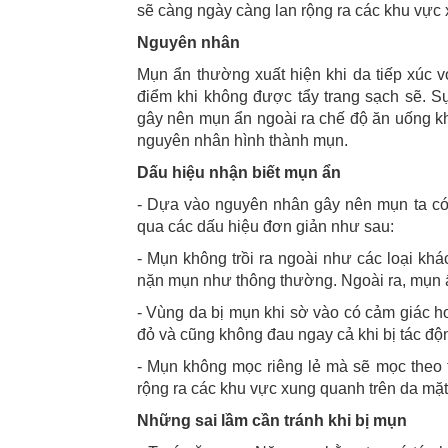
sẽ càng ngày càng lan rộng ra các khu vực 
Nguyên nhân
Mụn ẩn thường xuất hiện khi da tiếp xúc v
điểm khi không được tẩy trang sạch sẽ. Sự 
gây nên mụn ẩn ngoài ra chế độ ăn uống kh
nguyên nhân hình thành mụn.
Dấu hiệu nhận biết mụn ẩn
- Dựa vào nguyên nhân gây nên mụn ta có
qua các dấu hiệu đơn giản như sau:
- Mụn không trồi ra ngoài như các loại kh
nặn mụn như thông thường. Ngoài ra, mụn ẩ
- Vùng da bị mụn khi sờ vào có cảm giác hơ
đỏ và cũng không đau ngay cả khi bị tác độ
- Mụn không mọc riêng lẻ mà sẽ mọc theo 
rộng ra các khu vực xung quanh trên da mặt
Những sai lầm cần tránh khi bị mụn