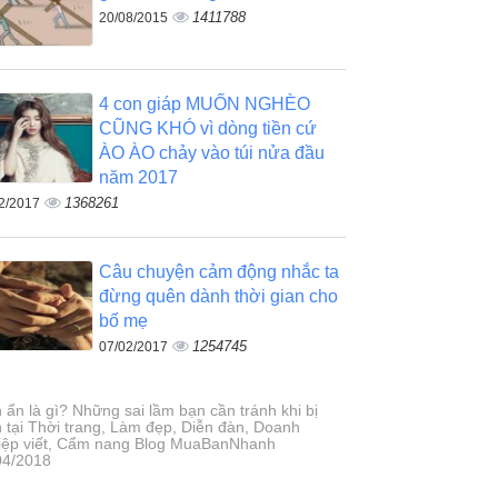
1411788
20/08/2015
4 con giáp MUỐN NGHÈO
CŨNG KHÓ vì dòng tiền cứ
ÀO ÀO chảy vào túi nửa đầu
năm 2017
1368261
2/2017
Câu chuyện cảm động nhắc ta
đừng quên dành thời gian cho
bố mẹ
1254745
07/02/2017
 ẩn là gì? Những sai lầm bạn cần tránh khi bị
 tại Thời trang, Làm đẹp, Diễn đàn, Doanh
iệp viết, Cẩm nang Blog MuaBanNhanh
04/2018