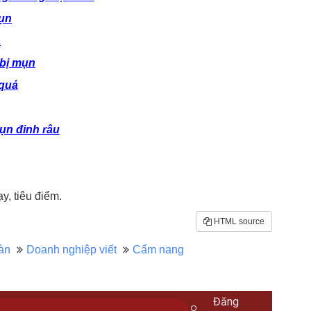
mụn
ả
 bị mụn
 quả
mụn đinh râu
, tiêu điểm.
HTML source
àn
Doanh nghiệp viết
Cẩm nang