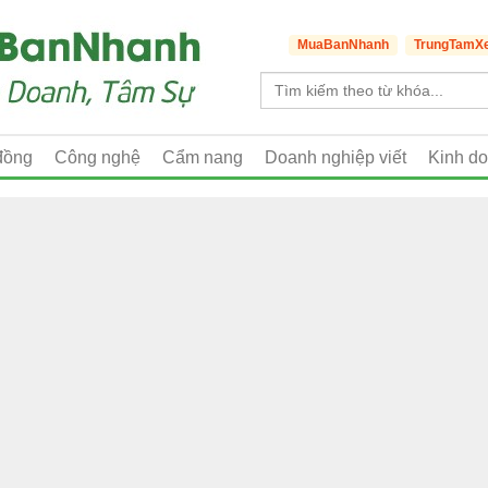
MuaBanNhanh
TrungTamX
đồng
Công nghệ
Cẩm nang
Doanh nghiệp viết
Kinh d