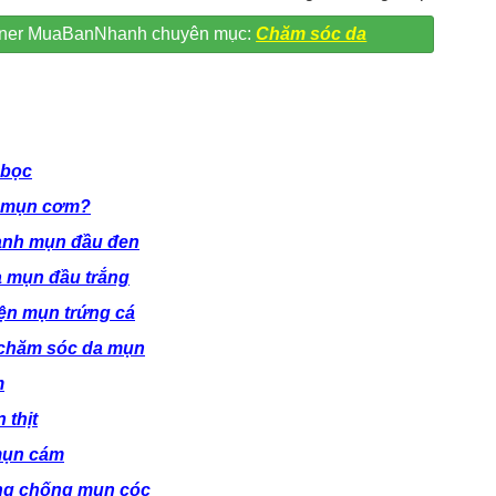
artner MuaBanNhanh chuyên mục:
Chăm sóc da
 bọc
h mụn cơm?
ành mụn đầu đen
a mụn đầu trắng
iện mụn trứng cá
h chăm sóc da mụn
m
 thịt
mụn cám
òng chống mụn cóc