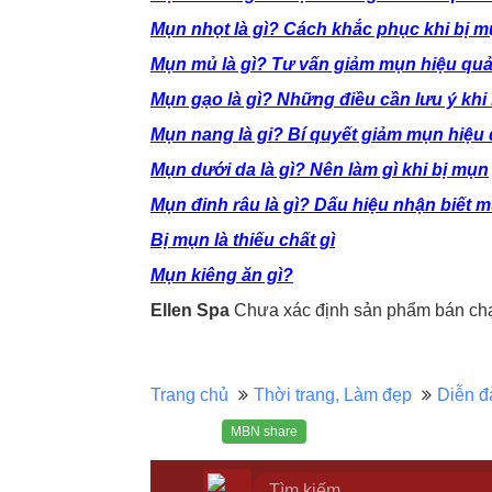
Mụn nhọt là gì? Cách khắc phục khi bị 
Mụn mủ là gì? Tư vấn giảm mụn hiệu qu
Mụn gạo là gì? Những điều cần lưu ý khi
Mụn nang là gi? Bí quyết giảm mụn hiệu
Mụn dưới da là gì? Nên làm gì khi bị mụn
Mụn đinh râu là gì? Dấu hiệu nhận biết 
Bị mụn là thiếu chất gì
Mụn kiêng ăn gì?
Ellen Spa
Chưa xác định sản phẩm bán chạy
Trang chủ
Thời trang, Làm đẹp
Diễn đ
MBN share