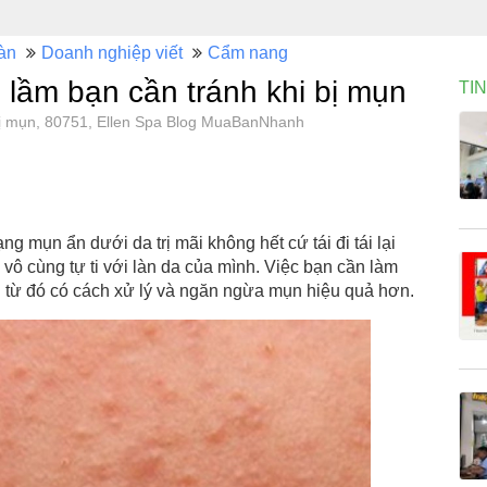
àn
Doanh nghiệp viết
Cẩm nang
 lầm bạn cần tránh khi bị mụn
TI
 bị mụn, 80751, Ellen Spa Blog MuaBanNhanh
ạng mụn ẩn dưới da trị mãi không hết cứ tái đi tái lại
vô cùng tự ti với làn da của mình. Việc bạn cần làm
 từ đó có cách xử lý và ngăn ngừa mụn hiệu quả hơn.