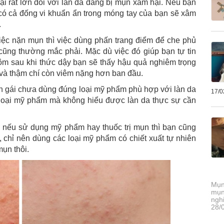
ại rất lớn đối với làn da đang bị mụn xâm hại. Nếu bạn
 có cả đống vi khuẩn ẩn trong móng tay của bạn sẽ xâm
.
việc nặn mụn thì việc dùng phấn trang điểm để che phủ
cũng thường mắc phải. Mặc dù việc đó giúp bạn tự tin
ôm sau khi thức dậy bạn sẽ thấy hậu quả nghiêm trọng
và thậm chí còn viêm nặng hơn ban đầu.
ạn gái chưa dùng đúng loại mỹ phẩm phù hợp với làn da
17/0
c loại mỹ phẩm mà không hiểu được làn da thực sự cần
, nếu sử dụng mỹ phẩm hay thuốc trị mụn thì bạn cũng
 chỉ nên dùng các loại mỹ phẩm có chiết xuất tự nhiên
mụn thôi.
Mụn
mụn
ngh
28/