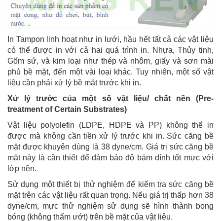
In Tampon linh hoạt như in lưới, hầu hết tất cả các vật liệu
có thể được in với cả hai quá trình in. Nhựa, Thủy tinh,
Gốm sứ, và kim loại như thép và nhôm, giấy và sơn mài
phủ bề mặt, đến một vài loại khác. Tuy nhiên, một số vật
liệu cần phải xử lý bề mặt trước khi in.
Xử lý trước của một số vật liệu/ chất nền (Pre-
treatment of Certain Substrates)
Vật liệu polyolefin (LDPE, HDPE và PP) không thể in
được mà không cần tiền xử lý trước khi in. Sức căng bề
mặt được khuyên dùng là 38 dyne/cm. Giá trị sức căng bề
mặt này là cần thiết để đảm bảo độ bám dính tốt mực với
lớp nền.
Sử dụng một thiết bị thử nghiệm để kiểm tra sức căng bề
mặt trên các vật liệu rất quan trọng. Nếu giá trị thấp hơn 38
dyne/cm, mực thử nghiệm sử dụng sẽ hình thành bong
bóng (không thấm ướt) trên bề mặt của vật liệu.