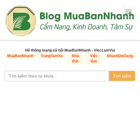
Togg
navig
Hệ thống mạng xã hội MuaBanNhanh - ViecLamVui
MuaBanNhanh
TrungTamXe
Nhà
Việc
NhanhDeDang
Đất
làm
Tìm kiếm