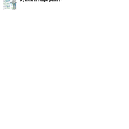
Kỹ thuật in Tampo (Phần 7)
MBN share
>> Quảng cáo miễn phí
Kỹ thuật in Tampo (Phần 7)
| Diễn đàn, Đánh giá
Từ khóa tìm kiếm
In Tampo
,
máy in Tampo
,
Tampo
,
Tampon
Bài viết liên quan Kỹ thuật in Tampo (Phần 7)
Tin cùng người đăng
23/07/2018
Kỹ thuật in Tampo (Phần 6)
1173
23/07/2018
Kỹ thuật in Tampo (Phần 5)
1188
23/07/2018
Kỹ thuật in Tampo (Phần 4)
937
23/07/2018
Kỹ thuật in Tampo (phần 3)
1070
23/07/2018
Kỹ thuật in Tampo (phần 2)
1025
23/07/2018
Kỹ thuật in Tampo (phần 1)
2749
23/07/2018
Giới thiệu về in lưới
821