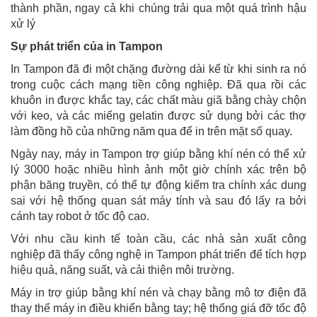
thành phần, ngay cả khi chúng trải qua một quá trình hậu
xử lý
Sự phát triển của in Tampon
In Tampon đã đi một chặng đường dài kể từ khi sinh ra nó
trong cuộc cách mạng tiền công nghiệp. Đã qua rồi các
khuôn in được khắc tay, các chất màu giã bằng chày chộn
với keo, và các miếng gelatin được sử dụng bởi các thợ
làm đồng hồ của những năm qua để in trên mặt số quay.
Ngày nay, máy in Tampon trợ giúp bằng khí nén có thể xử
lý 3000 hoặc nhiều hình ảnh một giờ chính xác trên bộ
phận băng truyền, có thể tự động kiểm tra chính xác dung
sai với hệ thống quan sát máy tính và sau đó lấy ra bởi
cánh tay robot ở tốc độ cao.
Với nhu cầu kinh tế toàn cầu, các nhà sản xuất công
nghiệp đã thấy công nghệ in Tampon phát triển để tích hợp
hiệu quả, năng suất, và cải thiện môi trường.
Máy in trợ giúp bằng khí nén và chạy bằng mô tơ điện đã
thay thế máy in điều khiển bằng tay; hệ thống giá đỡ tốc độ