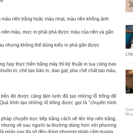
m có màu nền trắng hoặc màu nhạt, màu nền không ảnh
 có nền màu, mực in phải phá được màu của nền và gắn
màu nhưng không thể dùng kiểu in phá gắn được
17/0
ng hay thực hiện bằng máy thì kỹ thuật in lụa cũng bao
ôn in; chế tạo bàn in, dao gạt; pha chế chất tạo màu,
 trên đó được căng tấm lưới đã tạo những lỗ trống để
 Quá trình tạo những lỗ trống được gọi là "chuyển hình
Giới
Mua
háp chuyển trực tiếp bằng cách vẽ lên lớp nến trắng,
óng nhưng về sau người ta thường dùng hơn với phương
ặc là ngày nay đa số đều dùng phương pháp cảm quang.