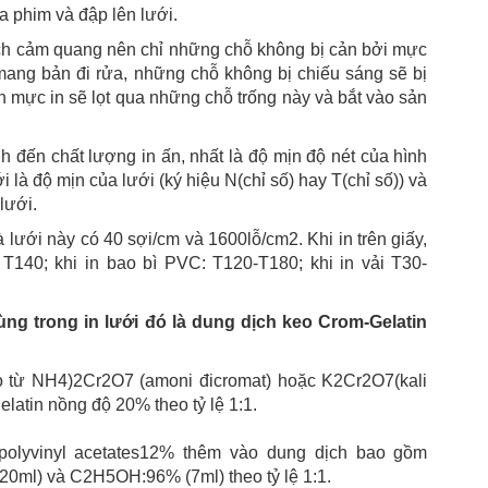
a phim và đập lên lưới.
ịch cảm quang nên chỉ những chỗ không bị cản bởi mực
mang bản đi rửa, những chỗ không bị chiếu sáng sẽ bị
in mực in sẽ lọt qua những chỗ trống này và bắt vào sản
nh đến chất lượng in ấn, nhất là độ mịn độ nét của hình
 là độ mịn của lưới (ký hiệu N(chỉ số) hay T(chỉ số)) và
lưới.
 lưới này có 40 sợi/cm và 1600lỗ/cm2. Khi in trên giấy,
T140; khi in bao bì PVC: T120-T180; khi in vải T30-
 trong in lưới đó là dung dịch keo Crom-Gelatin
o từ NH4)2Cr2O7 (amoni đicromat) hoặc K2Cr2O7(kali
latin nồng độ 20% theo tỷ lệ 1:1.
olyvinyl acetates12% thêm vào dung dịch bao gồm
0ml) và C2H5OH:96% (7ml) theo tỷ lệ 1:1.