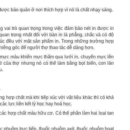
được bảo quản ở nơi thích hợp vì nó là chất nhạy sáng.
g vai trò quan trọng trong việc đảm bảo nét in được in
quan trọng nhất đối với bàn in là phẳng, chắc và có độ
 xúc đều với mặt sản phẩm in. Trong những trường hợp
hiêng góc để người thợ thao tác dễ dàng hơn.
t mực màu khiến mực thấm qua lưới in, chuyển mực lên
ữ của thợ nhưng nó có thể làm bằng bọt biển, con lăn
u.
a
 hợp chất mà khi tiếp xúc với vật liệu khác thì có khả
các lực liên kết lý học hay hoá học.
các hợp chất màu hữu cơ. Có thể phân làm hai loại tan
c nhuộm trực tiếp, thuốc nhuộm axit, thuốc nhuộm hoạt