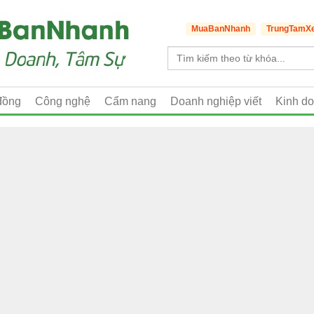
MuaBanNhanh
TrungTamX
đồng
Công nghệ
Cẩm nang
Doanh nghiệp viết
Kinh d