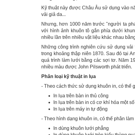
Kỹ thuật này được Châu Âu sử dụng vào năm 1
vải giả da...
Nhưng, hơn 1000 năm trước "người ta phát
với hình ảnh khuôn tô gắn phía dưới khu
nhiều lần trên nhiều vật liệu khác nhau bằn
Những công trình nghiên cứu sử dụng vải 
trong khoảng thập niên 1870. Sau đó tại 
quá trình làm lưới bằng các sợi tơ. Năm 19
nhiều màu được John Pilsworth phát triển.
Phân loại kỹ thuật in lụa
- Theo cách thức sử dụng khuôn in, có thể gọ
In lụa trên bàn in thủ công
In lụa trên bàn in có cơ khí hóa một số
In lụa trên máy in tự động
- Theo hình dạng khuôn in, có thể phân làm h
In dùng khuôn lưới phẳng
In dùng khuôn lưới tròn kiểu thùng qu