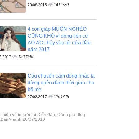
1411780
20/08/2015
4 con giáp MUỐN NGHÈO
CŨNG KHÓ vì dòng tiền cứ
ÀO ÀO chảy vào túi nửa đầu
năm 2017
1368249
2/2017
Câu chuyện cảm động nhắc ta
đừng quên dành thời gian cho
bố mẹ
1254735
07/02/2017
 thiệu về in lưới tại Diễn đàn, Đánh giá Blog
BanNhanh 26/07/2018