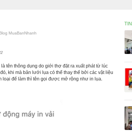
TI
In Blog MuaBanNhanh
22
a là tên thông dụng do giới thợ đặt ra xuất phát từ lúc
ó, khi mà bản lưới lụa có thể thay thế bởi các vật liệu
m loại để làm thì tên gọi được mở rộng như in lụa.