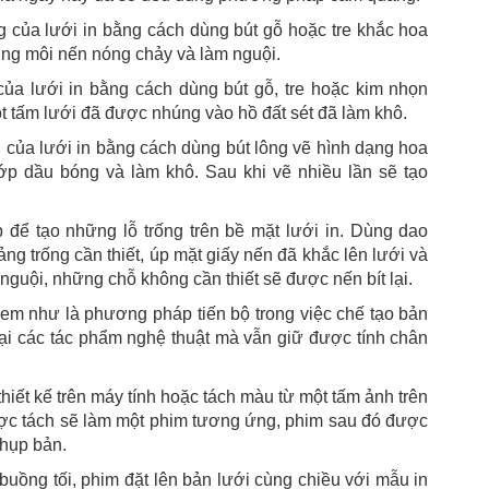
ống của lưới in bằng cách dùng bút gỗ hoặc tre khắc hoa
ng môi nến nóng chảy và làm nguội.
g của lưới in bằng cách dùng bút gỗ, tre hoặc kim nhọn
ột tấm lưới đã được nhúng vào hồ đất sét đã làm khô.
ng của lưới in bằng cách dùng bút lông vẽ hình dạng hoa
ớp dầu bóng và làm khô. Sau khi vẽ nhiều lần sẽ tạo
 để tạo những lỗ trống trên bề mặt lưới in. Dùng dao
ng trống cần thiết, úp mặt giấy nến đã khắc lên lưới và
nguội, những chỗ không cần thiết sẽ được nến bít lại.
 như là phương pháp tiến bộ trong việc chế tạo bản
ại các tác phẩm nghệ thuật mà vẫn giữ được tính chân
hiết kế trên máy tính hoặc tách màu từ một tấm ảnh trên
được tách sẽ làm một phim tương ứng, phim sau đó được
chụp bản.
uồng tối, phim đặt lên bản lưới cùng chiều với mẫu in