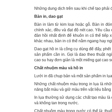
Những dung dịch trên sau khi chế tạo phải 
Bàn in, dao gạt
Bàn in làm từ kim loại hoặc gỗ. Bàn in đón
chính xác, đều và đạt độ nét cao. Yêu cầu 
đàn hồi nhất định để khuôn in có thể tiếp
khác nhau, bàn in có thể nằm ngang hay ng
Dao gạt hồ in là công cụ dùng để đẩy, phế
sản phẩm cần in. Gọi là dao theo thuật ng
cao su hay đơn giản là một miếng gạt cao s
Chất nhuộm màu và hồ in
Lưới in đã chụp bản và một sản phẩm in lụ
Những chất nhuộm màu trong in lụa là những
năng bắt màu và giữ màu trên vật liệu bằng 
In lụa thường sử dụng các chất tạo màu là 
và không tan trong nước.
Chất nhuộm màu trong nước có thể là: thuố