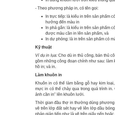
- Theo phương pháp in, có tên gọi:
In trực tiếp: là kiểu in trên sản phẩ
hưởng đến màu in
In phá gắn: là kiểu in trên sản phẩm
được màu cần in lên sản phẩm, và
In dự phòng: là in trên sản phẩm có 
Kỹ thuật
Ví dụ in lụa:
Cho dù in thủ công, bán thủ cô
gồm những công đoạn chính như sau: làm khu
hồ in; và in.
Làm khuôn in
Khuôn in có thể làm bằng gỗ hay kim loại,
mực in có thể chảy qua trong quá trình in.
ảnh cần in" lên khuôn lưới.
Thời gian đầu thợ in thường dùng phương p
vẽ trên lớp đất sét hay vẽ lên lớp dầu b
pháp gián tiếp như là vẽ trên giấy nến ho