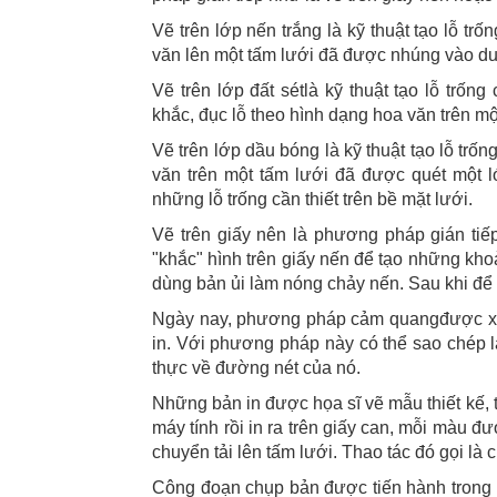
Vẽ trên lớp nến trắng là kỹ thuật tạo lỗ tr
văn lên một tấm lưới đã được nhúng vào du
Vẽ trên lớp đất sétlà kỹ thuật tạo lỗ trốn
khắc, đục lỗ theo hình dạng hoa văn trên m
Vẽ trên lớp dầu bóng là kỹ thuật tạo lỗ trố
văn trên một tấm lưới đã được quét một l
những lỗ trống cần thiết trên bề mặt lưới.
Vẽ trên giấy nên là phương pháp gián tiếp
"khắc" hình trên giấy nến để tạo những khoả
dùng bản ủi làm nóng chảy nến. Sau khi để 
Ngày nay, phương pháp cảm quangđược xem
in. Với phương pháp này có thể sao chép l
thực về đường nét của nó.
Những bản in được họa sĩ vẽ mẫu thiết kế, t
máy tính rồi in ra trên giấy can, mỗi màu 
chuyển tải lên tấm lưới. Thao tác đó gọi là 
Công đoạn chụp bản được tiến hành trong b