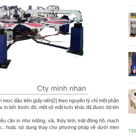
n mực dầu trên giấy nến[2] theo nguyên lý chỉ một phần
ệu in bởi trước đó, một số mắt lưới khác đã được bịt kín
iệu cần in như nilông, vải, thủy tinh, mặt đồng hồ, mạch
iấy... hoặc sử dụng thay cho phương pháp vẽ dưới men
TI