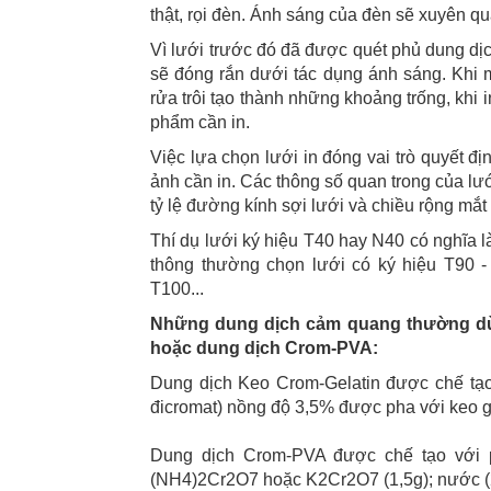
thật, rọi đèn. Ánh sáng của đèn sẽ xuyên qu
Vì lưới trước đó đã được quét phủ dung d
sẽ đóng rắn dưới tác dụng ánh sáng. Khi 
rửa trôi tạo thành những khoảng trống, khi 
phẩm cần in.
Việc lựa chọn lưới in đóng vai trò quyết đị
ảnh cần in. Các thông số quan trong của lưới
tỷ lệ đường kính sợi lưới và chiều rộng mắt 
Thí dụ lưới ký hiệu T40 hay N40 có nghĩa là
thông thường chọn lưới có ký hiệu T90 - 
T100...
Những dung dịch cảm quang thường dùng
hoặc dung dịch Crom-PVA:
Dung dịch Keo Crom-Gelatin được chế tạ
đicromat) nồng độ 3,5% được pha với keo ge
Dung dịch Crom-PVA được chế tạo với p
(NH4)2Cr2O7 hoặc K2Cr2O7 (1,5g); nước (2