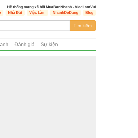
Hệ thống mạng xã hội MuaBanNhanh - ViecLamVui
e
Nhà Đất
Việc Làm
NhanhDeDang
Blog
Tìm kiếm
oanh
Đánh giá
Sự kiện