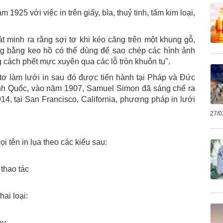
925 với việc in trên giấy, bìa, thuỷ tinh, tấm kim loại,
 minh ra rằng sợi tơ khi kéo căng trên một khung gỗ,
ng bằng keo hồ có thể dùng để sao chép các hình ảnh
g cách phết mực xuyên qua các lỗ tròn khuôn tụ".
tơ làm lưới in sau đó được tiến hành tại Pháp và Đức
Anh Quốc, vào năm 1907, Samuel Simon đã sáng chế ra
14, tại San Francisco, California, phương pháp in lưới
27/0
i tên in lụa theo các kiểu sau:
 thao tác
ai loại:
ay