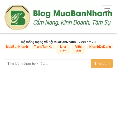
Togg
navig
Hệ thống mạng xã hội MuaBanNhanh - ViecLamVui
MuaBanNhanh
TrungTamXe
Nhà
Việc
NhanhDeDang
Đất
làm
Tìm kiếm