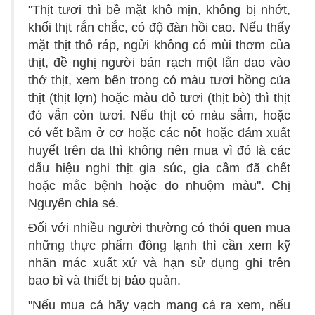
"Thịt tươi thì bề mặt khô mịn, không bị nhớt,
khối thịt rắn chắc, có độ đàn hồi cao. Nếu thấy
mặt thịt thô ráp, ngửi không có mùi thơm của
thịt, đề nghị người bán rạch một lằn dao vào
thớ thịt, xem bên trong có màu tươi hồng của
thịt (thịt lợn) hoặc màu đỏ tươi (thịt bò) thì thịt
đó vẫn còn tươi. Nếu thịt có màu sẫm, hoặc
có vết bầm ở cơ hoặc các nốt hoặc đám xuất
huyết trên da thì không nên mua vì đó là các
dấu hiệu nghi thịt gia súc, gia cầm đã chết
hoặc mắc bệnh hoặc do nhuộm màu". Chị
Nguyên chia sẻ.
Đối với nhiều người thường có thói quen mua
những thực phẩm đông lạnh thì cần xem kỹ
nhãn mác xuất xứ và hạn sử dụng ghi trên
bao bì và thiết bị bảo quản.
"Nếu mua cá hãy vạch mang cá ra xem, nếu