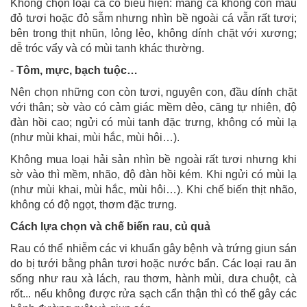
Không chọn loại cá có biểu hiện: mang cá không còn màu
đỏ tươi hoặc đỏ sẫm nhưng nhìn bề ngoài cá vẫn rất tươi;
bên trong thịt nhũn, lỏng lẻo, không dính chặt với xương;
dễ tróc vẩy và có mùi tanh khác thường.
-
Tôm, mực, bạch tuộc…
Nên chọn những con còn tươi, nguyên con, đầu dính chặt
với thân; sờ vào có cảm giác mềm dẻo, căng tự nhiên, độ
đàn hồi cao; ngửi có mùi tanh đặc trưng, không có mùi lạ
(như mùi khai, mùi hắc, mùi hôi…).
Không mua loại hải sản nhìn bề ngoài rất tươi nhưng khi
sờ vào thì mềm, nhão, độ đàn hồi kém. Khi ngửi có mùi lạ
(như mùi khai, mùi hắc, mùi hôi…). Khi chế biến thịt nhão,
không có độ ngọt, thơm đặc trưng.
Cách lựa chọn và chế biến rau, củ quả
Rau có thể nhiễm các vi khuẩn gây bệnh và trứng giun sán
do bị tưới bằng phân tươi hoặc nước bẩn. Các loại rau ăn
sống như rau xà lách, rau thơm, hành mùi, dưa chuột, cà
rốt... nếu không được rửa sạch cẩn thận thì có thể gây các