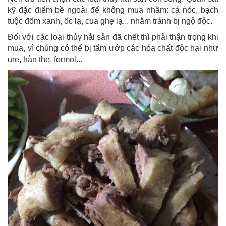
kỹ đặc điểm bề ngoài để không mua nhầm: cá nóc, bạch
tuộc đốm xanh, ốc lạ, cua ghẹ lạ... nhằm tránh bị ngộ độc.
Đối với các loại thủy hải sản đã chết thì phải thận trọng khi
mua, vì chúng có thể bị tẩm ướp các hóa chất độc hại như
ure, hàn the, formol...