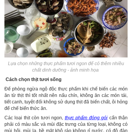
Lựa chọn những thực phẩm tươi ngon để có thêm nhiều
chất dinh dưỡng - ảnh minh họa
Cách chọn thịt tươi sống
Để phòng ngừa ngộ độc thực phẩm khi chế biến các món
ăn từ thịt thì tốt nhất nên nấu chín, không ăn các món tái,
tiết canh, tuyệt đối không sử dụng thịt đã biến chất, ôi hỏng
để chế biến thức ăn.
Các loại thịt còn tươi ngon,
thực phẩm đóng gói
cẩn thận
phải có màu sắc và mùi đặc trưng của từng loại, không có
mùi hôi, mùi lạ, bề mặt khô ráo không rỉ nước, có độ đàn