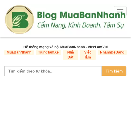
Togg
navig
Hệ thống mạng xã hội MuaBanNhanh - ViecLamVui
MuaBanNhanh
TrungTamXe
Nhà
Việc
NhanhDeDang
Đất
làm
Tìm kiếm