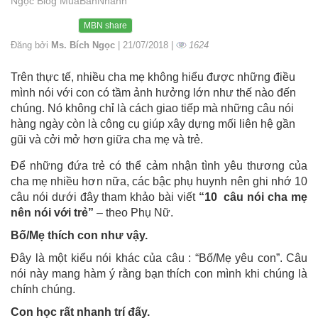
Ngọc Blog MuaBanNhanh
MBN share
Đăng bởi
Ms. Bích Ngọc
| 21/07/2018 |
1624
Trên thực tế, nhiều cha mẹ không hiểu được những điều
mình nói với con có tầm ảnh hưởng lớn như thế nào đến
chúng. Nó không chỉ là cách giao tiếp mà những câu nói
hàng ngày còn là công cụ giúp xây dựng mối liên hệ gần
gũi và cởi mở hơn giữa cha mẹ và trẻ.
Để những đứa trẻ có thể cảm nhận tình yêu thương của
cha mẹ nhiều hơn nữa, các bậc phụ huynh nên ghi nhớ 10
câu nói dưới đây tham khảo bài viết
“10 câu nói cha mẹ
nên nói với trẻ”
– theo Phụ Nữ.
Bố/Mẹ thích con như vậy.
Đây là một kiểu nói khác của câu : “Bố/Mẹ yêu con”. Câu
nói này mang hàm ý rằng bạn thích con mình khi chúng là
chính chúng.
Con học rất nhanh trí đấy.