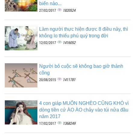
biển nào...
1820524
27/02/2017
Làm người thực hiện được 8 điều này, thì
không lo thiếu phú quý trong đời
1416052
12/02/2017
Người bỏ cuộc sẽ không bao giờ thành
công
1411781
20/08/2015
4 con giáp MUỐN NGHÈO CŨNG KHÓ vì
dòng tiền cứ ÀO ÀO chảy vào túi nửa đầu
năm 2017
1368249
17/02/2017