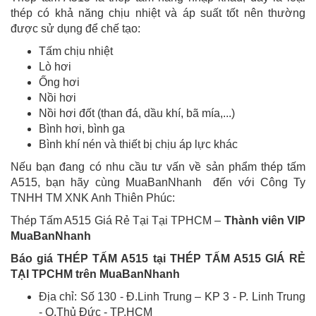
thép có khả năng chịu nhiệt và áp suất tốt nên thường
được sử dụng để chế tạo:
Tấm chịu nhiệt
Lò hơi
Ống hơi
Nồi hơi
Nồi hơi đốt (than đá, dầu khí, bã mía,...)
Bình hơi, bình ga
Bình khí nén và thiết bị chịu áp lực khác
Nếu bạn đang có nhu cầu tư vấn về sản phẩm thép tấm
A515, bạn hãy cùng MuaBanNhanh đến với Công Ty
TNHH TM XNK Anh Thiên Phúc:
Thép Tấm A515 Giá Rẻ Tại Tại TPHCM –
Thành viên VIP
MuaBanNhanh
Báo giá THÉP TẤM A515 tại THÉP TẤM A515 GIÁ RẺ
TẠI TPCHM trên MuaBanNhanh
Địa chỉ: Số 130 - Đ.Linh Trung – KP 3 - P. Linh Trung
- Q.Thủ Đức - TP.HCM