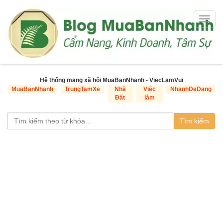
Togg
navig
Hệ thống mạng xã hội MuaBanNhanh - ViecLamVui
MuaBanNhanh
TrungTamXe
Nhà
Việc
NhanhDeDang
Đất
làm
Tìm kiếm