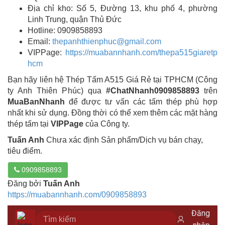
Địa chỉ kho: Số 5, Đường 13, khu phố 4, phường
Linh Trung, quận Thủ Đức
Hotline: 0909858893
Email:
thepanhthienphuc@gmail.com
VIPPage:
https://muabannhanh.com/thepa515giaretp
hcm
Bạn hãy liên hệ Thép Tấm A515 Giá Rẻ tại TPHCM (Công
ty Anh Thiên Phúc) qua
#ChatNhanh0909858893
trên
MuaBanNhanh
để được tư vấn các tấm thép phù hợp
nhất khi sử dụng. Đồng thời có thể xem thêm các mặt hàng
thép tấm tại
VIPPage
của Công ty.
Tuấn Anh
Chưa xác định Sản phẩm/Dịch vụ bán chạy,
tiêu điểm.
0909858893
Đăng bởi
Tuấn Anh
https://muabannhanh.com/0909858893