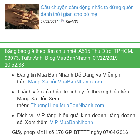
Câu chuyện cảm động nhắc ta đừng quên
dành thời gian cho bố mẹ
1254735
07/02/2017
Bảng báo giá thép tấm chịu nhiệt A515 Thủ Đức, TPHCM,
93073, Tuấn Anh, Blog MuaBanNhanh, 07/12/2019
10:52:38
Đăng tin Mua Bán Nhanh Dễ Dàng và Miễn phí
trên:
Mạng Xã hội MuaBanNhanh.com
Thành viên có nhiều lợi ích uy tín thương hiệu trên
Mạng Xã Hội, Xem
thêm:
ThuongHieu.MuaBanNhanh.
com
Dịch vụ VIP tăng hiệu quả kinh doanh, tăng doanh
số, Xem thêm:
VIP MuaBanNhanh
Giấy phép MXH số 170 GP-BTTTT ngày 07/04/2016