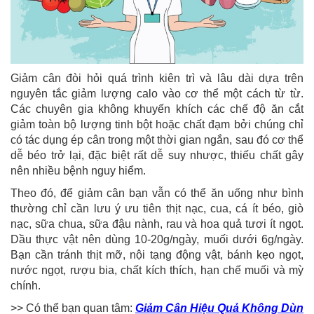
Giảm cân đòi hỏi quá trình kiên trì và lâu dài dựa trên
nguyên tắc giảm lượng calo vào cơ thể một cách từ từ.
Các chuyên gia không khuyến khích các chế độ ăn cắt
giảm toàn bộ lượng tinh bột hoặc chất đạm bởi chúng chỉ
có tác dụng ép cân trong một thời gian ngắn, sau đó cơ thể
dễ béo trở lại, đặc biệt rất dễ suy nhược, thiếu chất gây
nên nhiều bệnh nguy hiểm.
Theo đó, để giảm cân bạn vẫn có thể ăn uống như bình
thường chỉ cần lưu ý ưu tiên thịt nạc, cua, cá ít béo, giò
nạc, sữa chua, sữa đậu nành, rau và hoa quả tươi ít ngọt.
Dầu thực vật nên dùng 10-20g/ngày, muối dưới 6g/ngày.
Bạn cần tránh thịt mỡ, nội tạng động vật, bánh kẹo ngọt,
nước ngọt, rượu bia, chất kích thích, hạn chế muối và mỳ
chính.
>> Có thể bạn quan tâm:
Giảm Cân Hiệu Quả Không Dùn