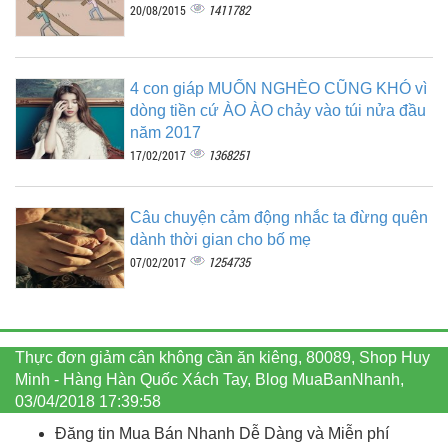
1411782
20/08/2015
4 con giáp MUỐN NGHÈO CŨNG KHÓ vì
dòng tiền cứ ÀO ÀO chảy vào túi nửa đầu
năm 2017
1368251
17/02/2017
Câu chuyện cảm động nhắc ta đừng quên
dành thời gian cho bố mẹ
1254735
07/02/2017
Thực đơn giảm cân không cần ăn kiêng, 80089, Shop Huy
Minh - Hàng Hàn Quốc Xách Tay, Blog MuaBanNhanh,
03/04/2018 17:39:58
Đăng tin Mua Bán Nhanh Dễ Dàng và Miễn phí