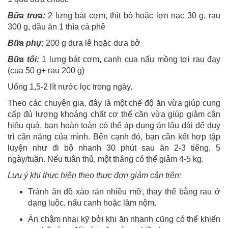
Bữa trưa:
2 lưng bát cơm, thịt bò hoặc lợn nạc 30 g, rau
300 g, dầu ăn 1 thìa cà phê
Bữa phụ:
200 g dưa lê hoặc dưa bở
Bữa tối:
1 lưng bát cơm, canh cua nấu mồng tơi rau đay
(cua 50 g+ rau 200 g)
Uống 1,5-2 lít nước lọc trong ngày.
Theo các chuyên gia, đây là một chế độ ăn vừa giúp cung
cấp đủ lượng khoáng chất cơ thể cần vừa giúp giảm cân
hiệu quả, bạn hoàn toàn có thể áp dụng ăn lâu dài để duy
trì cân nặng của mình. Bên cạnh đó, bạn cần kết hợp tập
luyện như đi bộ nhanh 30 phút sau ăn 2-3 tiếng, 5
ngày/tuần. Nếu tuân thủ, một tháng có thể giảm 4-5 kg.
Lưu ý khi thực hiện theo thực đơn giảm cân trên:
Tránh ăn đồ xào rán nhiều mỡ, thay thế bằng rau ở
dạng luộc, nấu canh hoặc làm nộm.
Ăn chậm nhai kỹ bởi khi ăn nhanh cũng có thể khiến