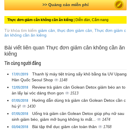
>> Quảng cáo miễn phí
Thực đơn giảm cân không cần ăn kiêng
| Diễn đàn, Cẩm nang
Từ khóa tìm kiếm
giảm cân
,
thực đơn giảm cân
,
Thực đơn giảm c
ân không cần ăn kiêng
Bài viết liên quan Thực đơn giảm cân không cần ăn
kiêng
Tin cùng người đăng
17/01/2019
Thanh lý máy tiệt trùng sấy khô bằng tia UV Upang
Hàn Quốc Seoul Shop
1148
12/05/2018
Review trà giảm cân Golean Detox giảm béo an to
àn lấy lại vóc dáng thon gọn
1513
07/05/2018
Hướng dẫn dùng trà giảm cân Golean Detox cần c
hú ý!
1430
07/05/2018
Uống trà giảm cân Golean Detox giúp phụ nữ sau
sinh giảm béo, giảm mỡ bụng không lo mất...
1474
03/04/2018
Bài tập thể dục giảm cân toàn thân
1768