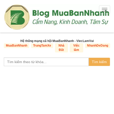
Togg
navig
Hệ thống mạng xã hội MuaBanNhanh - ViecLamVui
MuaBanNhanh
TrungTamXe
Nhà
Việc
NhanhDeDang
Đất
làm
Tìm kiếm