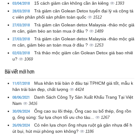
03/04/2018
15 cách giảm cân không cần ăn kiêng
1393
28/03/2018
Trà giảm cân Golean Detox tuyển đại lý và cộng tá
c viên phân phối sản phẩm toàn quốc
1512
27/03/2018
Trà giảm cân Golean detox Malaysia -thảo mộc giả
m cân, giảm béo an toàn mua ở đâu ?
1489
27/03/2018
Trà giảm cân Golean detox Malaysia -thảo mộc giả
m cân, giảm béo an toàn mua ở đâu ?
1253
02/03/2018
Trà thảo mộc giảm cân Golean Detox giá bao nhiê
u?
1069
Bài viết mới hơn
11/07/2018
Mua khăn trải bàn ở đâu tại TPHCM giá tốt, mẫu k
hăn trải bàn đẹp, chất lượng
4424
08/06/2021
Danh Sách Công Ty Sản Xuất Khẩu Trang Tại Việt
Nam
3416
30/09/2024
Ống cao su lõi thép, Ống cao su bố thép, ống rồn
g, ống sùng: Sự lựa chọn tối ưu cho tàu...
1267
26/09/2024
Có nên lựa chọn ống nhựa ruột gà gân nhựa để h
út bụi, hút mùi phòng sơn không?
1186