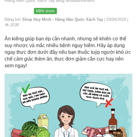
Hàng Hàn Quốc Xách Tay Blog MuaBanNhanh
MBN share
Đăng bởi
Shop Huy Minh - Hàng Hàn Quốc Xách Tay
| 03/04/2018 |
2038
Ăn kiêng giúp bạn ép cân nhanh, nhưng sẽ khiến cơ thể
suy nhược và mắc nhiều bệnh nguy hiểm. Hãy áp dụng
ngay thực đơn dưới đây nếu bạn thuộc tuýp người khó ức
chế cảm giác thèm ăn, thực đơn giảm cân cực hay nên
xem ngay!