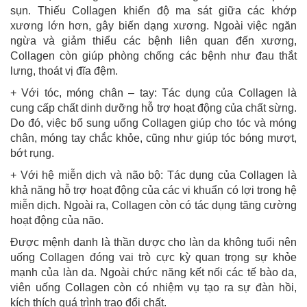
sụn. Thiếu Collagen khiến độ ma sát giữa các khớp
xương lớn hơn, gây biến dạng xương. Ngoài việc ngăn
ngừa và giảm thiểu các bệnh liên quan đến xương,
Collagen còn giúp phòng chống các bệnh như đau thắt
lưng, thoát vị đĩa đệm.
+ Với tóc, móng chân – tay: Tác dụng của Collagen là
cung cấp chất dinh dưỡng hỗ trợ hoạt động của chất sừng.
Do đó, việc bổ sung uống Collagen giúp cho tóc và móng
chân, móng tay chắc khỏe, cũng như giúp tóc bóng mượt,
bớt rụng.
+ Với hệ miễn dịch và não bộ: Tác dụng của Collagen là
khả năng hỗ trợ hoạt động của các vi khuẩn có lợi trong hệ
miễn dịch. Ngoài ra, Collagen còn có tác dụng tăng cường
hoạt động của não.
Được mệnh danh là thần dược cho làn da không tuổi nên
uống Collagen đóng vai trò cực kỳ quan trọng sự khỏe
mạnh của làn da. Ngoài chức năng kết nối các tế bào da,
viên uống Collagen còn có nhiệm vụ tạo ra sự đàn hồi,
kích thích quá trình trao đổi chất.