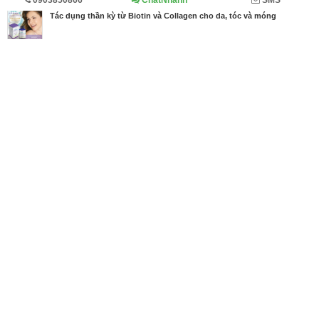
0903850866
ChatNhanh
SMS
Trang chủ
Diễn đàn
Đánh giá
Tác dụng thần kỳ từ Biotin và Collagen cho da, tóc và móng
MBN share
>> Quảng cáo miễn phí
Tác dụng thần kỳ từ Biotin và Collagen cho da, tóc và móng
| Diễn đàn,
Đánh giá
Từ khóa tìm kiếm
collagen
,
biotin
,
viên uống collagen
,
viên uống
đẹp da
Bài viết liên quan Tác dụng thần kỳ từ Biotin và
Collagen cho da, tóc và móng
Tin cùng người đăng
26/06/2020
Vén màn bí mật về công dụng của Ginkgo Biloba
814
12/06/2020
Chondroitin sulfate là gì? Vai trò của Chondroitin s
ulfate với sụn khớp
1093
23/04/2019
Để phòng ngừa sỏi thận, mỗi ngày cần bao nhiêu l