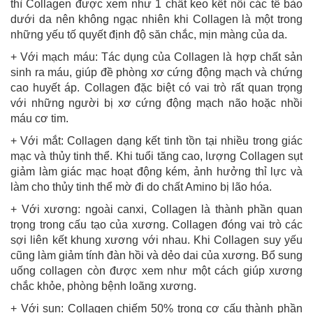
thì Collagen được xem như 1 chất keo kết nối các tế bào
dưới da nên không ngạc nhiên khi Collagen là một trong
những yếu tố quyết định độ săn chắc, mịn màng của da.
+ Với mạch máu: Tác dụng của Collagen là hợp chất sản
sinh ra máu, giúp đề phòng xơ cứng động mạch và chứng
cao huyết áp. Collagen đặc biệt có vai trò rất quan trọng
với những người bị xơ cứng động mạch não hoặc nhồi
máu cơ tim.
+ Với mắt: Collagen dạng kết tinh tồn tại nhiều trong giác
mạc và thủy tinh thể. Khi tuổi tăng cao, lượng Collagen sụt
giảm làm giác mạc hoạt động kém, ảnh hưởng thỉ lực và
làm cho thủy tinh thể mờ đi do chất Amino bị lão hóa.
+ Với xương: ngoài canxi, Collagen là thành phần quan
trọng trong cấu tạo của xương. Collagen đóng vai trò các
sợi liên kết khung xương với nhau. Khi Collagen suy yếu
cũng làm giảm tính đàn hồi và dẻo dai của xương. Bổ sung
uống collagen còn được xem như một cách giúp xương
chắc khỏe, phòng bệnh loãng xương.
+ Với sụn: Collagen chiếm 50% trong cơ cấu thành phần