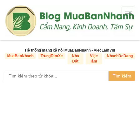
Togg
navig
Hệ thống mạng xã hội MuaBanNhanh - ViecLamVui
MuaBanNhanh
TrungTamXe
Nhà
Việc
NhanhDeDang
Đất
làm
Tìm kiếm