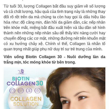
Từ tuổi 30, lượng Collagen bắt đầu suy giảm về số lượng
và cả chất lượng, hậu quả của tình trạng này là những thay
đổi rõ rệt trên da mà chúng ta còn hay gọi là dấu hiệu lão
hóa như: độ căng mịn, đàn hồi da giảm dần, các nếp nhăn
trên khóe mắt, miệng bắt đầu xuất hiện và lâu dần sẽ hình
thành nên những nếp nhăn sâu dễ thấy khi nàng cười hay
chuyển động các cơ mặt, những đường nét trên khuôn mặt
có xu hướng chảy xệ. Chính vì thế, Collagen là nhân tố
quan trọng nhất giúp phụ nữ duy trì sự trẻ trung của mình.
Viên uống Biotin Collagen 30 - Nuôi dưỡng làn da
trắng mịn, tóc móng khỏe từ bên trong.