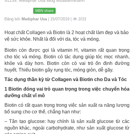
91239, Mediphar Usa Blog MuaBanNhanh
MBN share
Đăng bởi
Mediphar Usa
| 15/07/2019 |
1031
Hoạt chất Collagen và Biotin là 2 hoạt chất làm đẹp và bảo
vệ sức khỏe. Nhất là đối với da, tóc và móng.
Biotin còn được gọi là vitamin H, vitamin rất quan trọng
cho tóc và móng. Biotin có tác dụng giúp tóc mọc nhanh,
khỏe và dày hơn. Biotin còn có vai trò ổn định đường
huyết. Thiếu biotin gây rụng tóc, móng giòn, dễ gãy.
Tác dụng thần kỳ từ Collagen và Biotin cho Da và Tóc
1 Biotin đóng vai trò quan trọng trong việc chuyển hóa
dưỡng chất vĩ mô
Biotin có rất quan trọng trong việc sản xuất ra năng lượng
bổ sung cho cơ thể, chẳng hạn như:
– Tân tạo glucose: hay chính là sản xuất glucose từ các
nguồn khác, ngoài carbohydrate, như sản xuất glucose từ