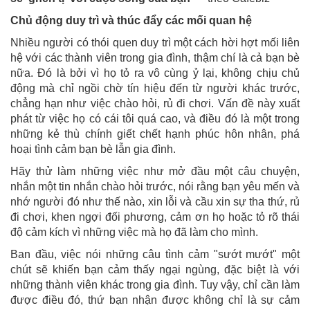
Chủ động duy trì và thúc đẩy các mối quan hệ
Nhiều người có thói quen duy trì một cách hời hợt mối liên
hệ với các thành viên trong gia đình, thậm chí là cả bạn bè
nữa. Đó là bởi vì họ tỏ ra vô cùng ỷ lại, không chịu chủ
động mà chỉ ngồi chờ tín hiệu đến từ người khác trước,
chẳng hạn như việc chào hỏi, rủ đi chơi. Vấn đề này xuất
phát từ việc họ có cái tôi quá cao, và điều đó là một trong
những kẻ thù chính giết chết hạnh phúc hôn nhân, phá
hoại tình cảm bạn bè lẫn gia đình.
Hãy thử làm những việc như mở đầu một câu chuyện,
nhắn một tin nhắn chào hỏi trước, nói rằng bạn yêu mến và
nhớ người đó như thế nào, xin lỗi và cầu xin sự tha thứ, rủ
đi chơi, khen ngợi đối phương, cảm ơn họ hoặc tỏ rõ thái
độ cảm kích vì những việc mà họ đã làm cho mình.
Ban đầu, việc nói những câu tình cảm "sướt mướt" một
chút sẽ khiến bạn cảm thấy ngại ngùng, đặc biệt là với
những thành viên khác trong gia đình. Tuy vậy, chỉ cần làm
được điều đó, thứ bạn nhận được không chỉ là sự cảm