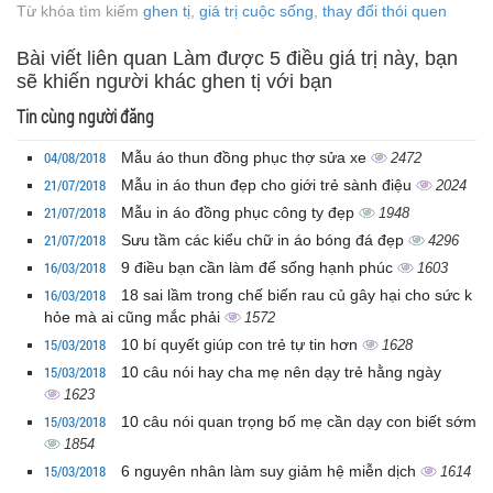
Từ khóa tìm kiếm
ghen tị
,
giá trị cuộc sống
,
thay đổi thói quen
Bài viết liên quan Làm được 5 điều giá trị này, bạn
sẽ khiến người khác ghen tị với bạn
Tin cùng người đăng
04/08/2018
Mẫu áo thun đồng phục thợ sửa xe
2472
21/07/2018
Mẫu in áo thun đẹp cho giới trẻ sành điệu
2024
21/07/2018
Mẫu in áo đồng phục công ty đẹp
1948
21/07/2018
Sưu tầm các kiểu chữ in áo bóng đá đẹp
4296
16/03/2018
9 điều bạn cần làm để sống hạnh phúc
1603
16/03/2018
18 sai lầm trong chế biến rau củ gây hại cho sức k
hỏe mà ai cũng mắc phải
1572
15/03/2018
10 bí quyết giúp con trẻ tự tin hơn
1628
15/03/2018
10 câu nói hay cha mẹ nên dạy trẻ hằng ngày
1623
15/03/2018
10 câu nói quan trọng bố mẹ cần dạy con biết sớm
1854
15/03/2018
6 nguyên nhân làm suy giảm hệ miễn dịch
1614