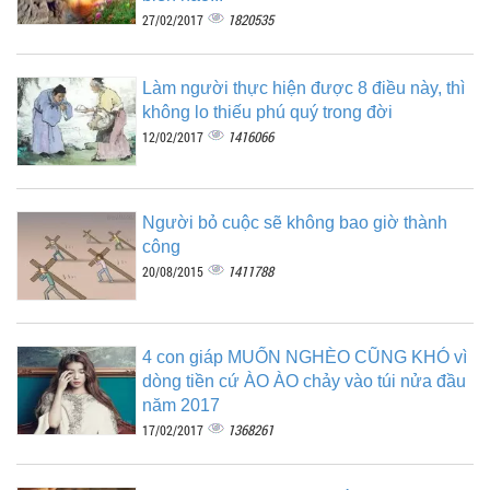
1820535
27/02/2017
Làm người thực hiện được 8 điều này, thì
không lo thiếu phú quý trong đời
1416066
12/02/2017
Người bỏ cuộc sẽ không bao giờ thành
công
1411788
20/08/2015
4 con giáp MUỐN NGHÈO CŨNG KHÓ vì
dòng tiền cứ ÀO ÀO chảy vào túi nửa đầu
năm 2017
1368261
17/02/2017