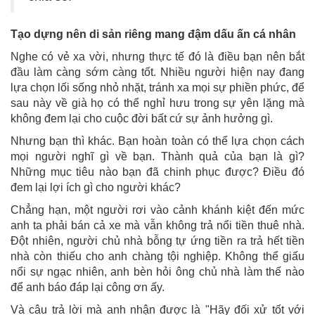
Tạo dựng nên di sản riêng mang đậm dấu ấn cá nhân
Nghe có vẻ xa vời, nhưng thực tế đó là điều bạn nên bắt
đầu làm càng sớm càng tốt. Nhiều người hiện nay đang
lựa chọn lối sống nhỏ nhặt, tránh xa mọi sự phiền phức, để
sau này về già họ có thể nghỉ hưu trong sự yên lặng mà
không đem lại cho cuộc đời bất cứ sự ảnh hưởng gì.
Nhưng bạn thì khác. Bạn hoàn toàn có thể lựa chọn cách
mọi người nghĩ gì về bạn. Thành quả của bạn là gì?
Những mục tiêu nào bạn đã chinh phục được? Điều đó
đem lại lợi ích gì cho người khác?
Chẳng hạn, một người rơi vào cảnh khánh kiệt đến mức
anh ta phải bán cả xe mà vẫn không trả nổi tiền thuê nhà.
Đột nhiên, người chủ nhà bỗng tự ứng tiền ra trả hết tiền
nhà còn thiếu cho anh chàng tội nghiệp. Không thể giấu
nổi sự ngạc nhiên, anh bèn hỏi ông chủ nhà làm thế nào
để anh báo đáp lại công ơn ấy.
Và câu trả lời mà anh nhận được là "Hãy đối xử tốt với