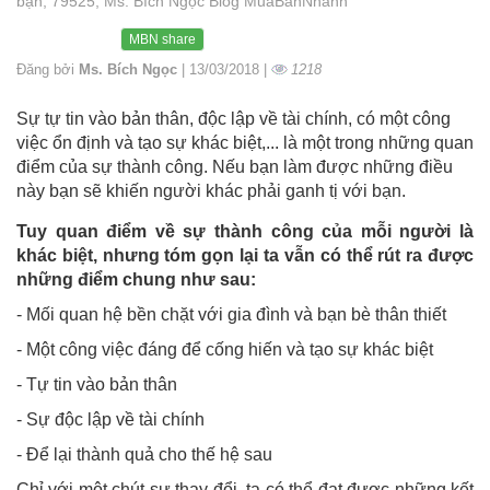
bạn, 79525, Ms. Bích Ngọc Blog MuaBanNhanh
MBN share
Đăng bởi
Ms. Bích Ngọc
| 13/03/2018 |
1218
Sự tự tin vào bản thân, độc lập về tài chính, có một công
việc ổn định và tạo sự khác biệt,... là một trong những quan
điểm của sự thành công. Nếu bạn làm được những điều
này bạn sẽ khiến người khác phải ganh tị với bạn.
Tuy quan điểm về sự thành công của mỗi người là
khác biệt, nhưng tóm gọn lại ta vẫn có thể rút ra được
những điểm chung như sau:
- Mối quan hệ bền chặt với gia đình và bạn bè thân thiết
- Một công việc đáng để cống hiến và tạo sự khác biệt
- Tự tin vào bản thân
- Sự độc lập về tài chính
- Để lại thành quả cho thế hệ sau
Chỉ với một chút sự thay đổi, ta có thể đạt được những kết