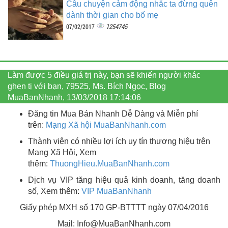
Câu chuyện cảm động nhắc ta đừng quên
dành thời gian cho bố mẹ
1254745
07/02/2017
Làm được 5 điều giá trị này, bạn sẽ khiến người khác
ghen tị với bạn, 79525, Ms. Bích Ngọc, Blog
MuaBanNhanh, 13/03/2018 17:14:06
Đăng tin Mua Bán Nhanh Dễ Dàng và Miễn phí
trên:
Mạng Xã hội MuaBanNhanh.com
Thành viên có nhiều lợi ích uy tín thương hiệu trên
Mạng Xã Hội, Xem
thêm:
ThuongHieu.MuaBanNhanh.
com
Dịch vụ VIP tăng hiệu quả kinh doanh, tăng doanh
số, Xem thêm:
VIP MuaBanNhanh
Giấy phép MXH số 170 GP-BTTTT ngày 07/04/2016
Mail: Info@MuaBanNhanh.com