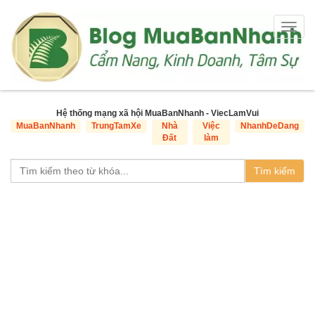
Togg
navig
Hệ thống mạng xã hội MuaBanNhanh - ViecLamVui
MuaBanNhanh
TrungTamXe
Nhà
Việc
NhanhDeDang
Đất
làm
Tìm kiếm