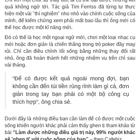
quả không ngờ tới. Tác giả Tim Ferriss đã từng tự thực
hiện một vài "thí nghiệm" nho nhỏ vào chính cuộc sống của
mình, để kiểm chứng xem phải mất bao lâu thì ông mới có
thể học được một kĩ năng mới.
Đó có thể là học một ngoại ngữ mới, chơi một loại nhạc cụ
mới hoặc đơn giản là chiến thắng trong trò poker đầy may
rủi. Chỉ cần điều chỉnh lối sống bằng những thay đổi rất
nhỏ, ông đã hoàn thành hết những nhiệm vụ trên chỉ sau
vài tháng.
"Để có được kết quả ngoài mong đợi, bạn
không cần đến túi tiền rủng rỉnh làm gì cả, đơn
giản trong tay bạn phải có một bộ công cụ
thích hợp", ông chia sẻ.
Dưới đây là những điều bạn cần làm để có được một cuộc
sống khiến người khác phải cảm thấy ghen tị tham khảo từ
bài
“Làm được những điều giá trị này, 99% người khác
sẽ 'ghen tị' với cuộc sống của bạn”
– theo Cafebiz