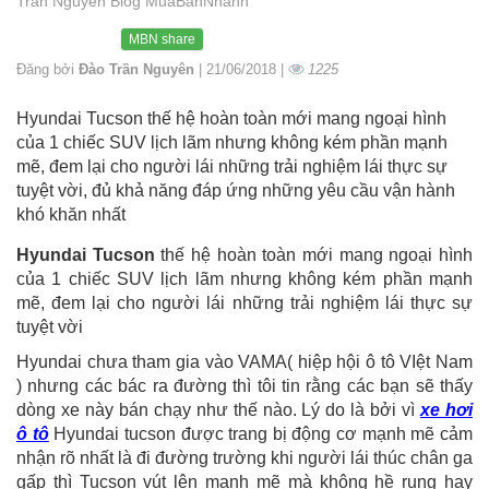
Trần Nguyên Blog MuaBanNhanh
MBN share
Đăng bởi
Đào Trần Nguyên
| 21/06/2018 |
1225
Hyundai Tucson thế hệ hoàn toàn mới mang ngoại hình
của 1 chiếc SUV lịch lãm nhưng không kém phần mạnh
mẽ, đem lại cho người lái những trải nghiệm lái thực sự
tuyệt vời, đủ khả năng đáp ứng những yêu cầu vận hành
khó khăn nhất
Hyundai Tucson
thế hệ hoàn toàn mới mang ngoại hình
của 1 chiếc SUV lịch lãm nhưng không kém phần mạnh
mẽ, đem lại cho người lái những trải nghiệm lái thực sự
tuyệt vời
Hyundai chưa tham gia vào VAMA( hiệp hội ô tô VIệt Nam
) nhưng các bác ra đường thì tôi tin rằng các bạn sẽ thấy
dòng xe này bán chạy như thế nào. Lý do là bởi vì
xe hơi
ô tô
Hyundai tucson được trang bị động cơ mạnh mẽ cảm
nhận rõ nhất là đi đường trường khi người lái thúc chân ga
gấp thì Tucson vút lên mạnh mẽ mà không hề rung hay