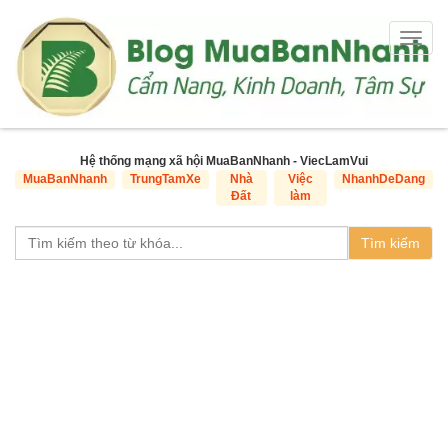
Togg
navig
Hệ thống mạng xã hội MuaBanNhanh - ViecLamVui
MuaBanNhanh
TrungTamXe
Nhà
Việc
NhanhDeDang
Đất
làm
Tìm kiếm