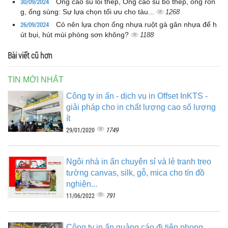
30/09/2024
Ống cao su lõi thép, Ống cao su bố thép, ống rồn
g, ống sùng: Sự lựa chọn tối ưu cho tàu...
1268
26/09/2024
Có nên lựa chọn ống nhựa ruột gà gân nhựa để h
út bụi, hút mùi phòng sơn không?
1188
Bài viết cũ hơn
TIN MỚI NHẤT
Công ty in ấn - dịch vụ in Offset InKTS -
giải pháp cho in chất lượng cao số lượng
ít
1749
29/01/2020
Ngôi nhà in ấn chuyên sỉ và lẻ tranh treo
tường canvas, silk, gỗ, mica cho tín đồ
nghiện...
791
11/06/2022
Công ty in ấn quảng cáo đi tiên phong