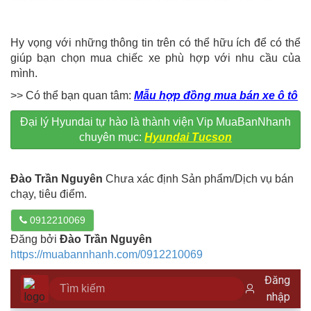
Hy vọng với những thông tin trên có thể hữu ích để có thể
giúp bạn chọn mua chiếc xe phù hợp với nhu cầu của
mình.
>> Có thể bạn quan tâm:
Mẫu hợp đồng mua bán xe ô tô
Đại lý Hyundai tự hào là thành viện Vip MuaBanNhanh
chuyên mục:
Hyundai Tucson
Đào Trần Nguyên
Chưa xác định Sản phẩm/Dịch vụ bán
chạy, tiêu điểm.
0912210069
Đăng bởi
Đào Trần Nguyên
https://muabannhanh.com/0912210069