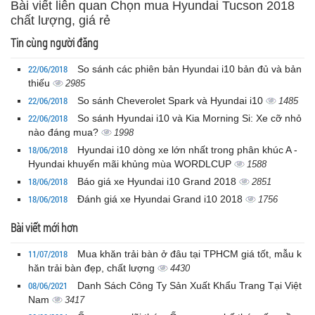
Bài viết liên quan Chọn mua Hyundai Tucson 2018
chất lượng, giá rẻ
Tin cùng người đăng
22/06/2018
So sánh các phiên bản Hyundai i10 bản đủ và bản
thiếu
2985
22/06/2018
So sánh Cheverolet Spark và Hyundai i10
1485
22/06/2018
So sánh Hyundai i10 và Kia Morning Si: Xe cỡ nhỏ
nào đáng mua?
1998
18/06/2018
Hyundai i10 dòng xe lớn nhất trong phân khúc A -
Hyundai khuyến mãi khủng mùa WORDLCUP
1588
18/06/2018
Báo giá xe Hyundai i10 Grand 2018
2851
18/06/2018
Đánh giá xe Hyundai Grand i10 2018
1756
Bài viết mới hơn
11/07/2018
Mua khăn trải bàn ở đâu tại TPHCM giá tốt, mẫu k
hăn trải bàn đẹp, chất lượng
4430
08/06/2021
Danh Sách Công Ty Sản Xuất Khẩu Trang Tại Việt
Nam
3417