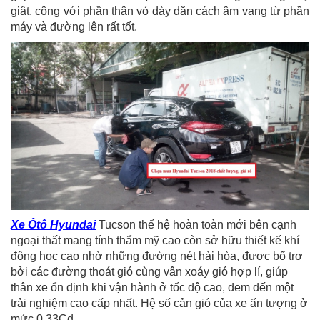
giật, cộng với phần thân vỏ dày dặn cách âm vang từ phần
máy và đường lên rất tốt.
Xe Ôtô Hyundai
Tucson thế hệ hoàn toàn mới bên cạnh
ngoại thất mang tính thẩm mỹ cao còn sở hữu thiết kế khí
động học cao nhờ những đường nét hài hòa, được bổ trợ
bởi các đường thoát gió cùng vân xoáy gió hợp lí, giúp
thân xe ổn định khi vận hành ở tốc độ cao, đem đến một
trải nghiệm cao cấp nhất. Hệ số cản gió của xe ấn tượng ở
mức 0.33Cd.