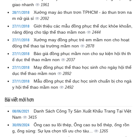
giao nhanh
1961
28/11/2018
Xưởng may áo thun trơn TPHCM - áo thun trơn na
m nữ giá sỉ
2092
27/11/2018
Giới thiệu các mẫu đồng phục thể dục khỏe khoắn,
năng động cho tập thể thao mầm non
2444
27/11/2018
Xưởng may đồng phục trẻ em mầm non cho hoạt
động thể thao tại trường mầm non
2878
27/11/2018
Báo giá đồng phục mầm non cho sự kiện hội thi th
ể dục thể thao mầm non
2037
27/11/2018
May đồng phục thể thao học sinh cho ngày hội thể
dục thể thao mầm non
2892
27/11/2018
Mẫu đồng phục thể dục học sinh chuẩn bị cho ngà
y hội thể thao mầm non
2492
Bài viết mới hơn
08/06/2021
Danh Sách Công Ty Sản Xuất Khẩu Trang Tại Việt
Nam
3415
30/09/2024
Ống cao su lõi thép, Ống cao su bố thép, ống rồn
g, ống sùng: Sự lựa chọn tối ưu cho tàu...
1265