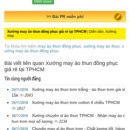
MBN share
>> Quảng cáo miễn phí
Xưởng may áo thun đồng phục giá rẻ tại TPHCM
| Diễn đàn, Xưởng
may
Từ khóa tìm kiếm
may áo thun đồng phục
,
xưởng may áo thun
,
x
ưởng may áo thun đồng phục
Bài viết liên quan Xưởng may áo thun đồng phục
giá rẻ tại TPHCM
Tin cùng người đăng
29/11/2018
Xưởng may áo thun trơn trắng - áo thun trơn giá sỉ
15k
2043
29/11/2018
Xưởng may áo thun trơn cotton 4 chiều TPHCM
1817
28/11/2018
Xưởng chuyên sỉ áo thun TPHCM - Nhận may áo t
hun trơn mọi số lượng
2134
28/11/2018
Chuyên may sỉ áo thun trơn - Chất lượng tốt, hàng