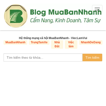
Togg
navig
Hệ thống mạng xã hội MuaBanNhanh - ViecLamVui
MuaBanNhanh
TrungTamXe
Nhà
Việc
NhanhDeDang
Đất
làm
Tìm kiếm