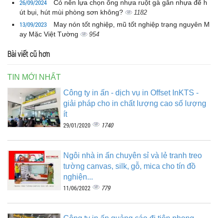
26/09/2024
Có nên lựa chọn ống nhựa ruột gà gân nhựa để h
út bụi, hút mùi phòng sơn không?
1182
13/09/2023
May nón tốt nghiệp, mũ tốt nghiệp trạng nguyên M
ay Mặc Việt Tường
954
Bài viết cũ hơn
TIN MỚI NHẤT
Công ty in ấn - dịch vụ in Offset InKTS -
giải pháp cho in chất lượng cao số lượng
ít
1740
29/01/2020
Ngôi nhà in ấn chuyên sỉ và lẻ tranh treo
tường canvas, silk, gỗ, mica cho tín đồ
nghiện...
779
11/06/2022