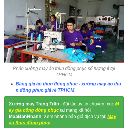
Phân xưởng may áo thun đồng phục số lượng ít tại
TPHCM
Bảng giá áo thun đồng phục - xưởng may áo thu
n đồng phục giá rẻ TPHCM
Xưởng may Trang Trần
- đối tác uy tín chuyên mục
M
ay gia công đồng phục
tại mạng xã hội
MuaBanNhanh
. Xem nhanh báo giá dịch vụ tại:
May
áo thun đồng phục
.