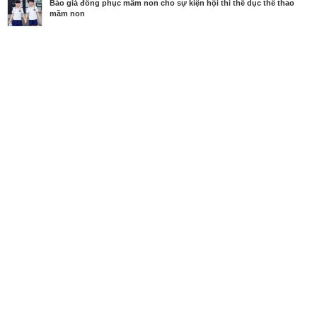
Báo giá đồng phục mầm non cho sự kiện hội thi thể dục thể thao
mầm non
MBN share
>> Quảng cáo miễn phí
Báo giá đồng phục mầm non cho sự kiện hội thi thể dục thể thao mầm
non
| Diễn đàn, Doanh nghiệp viết, Xưởng may
Từ khóa tìm kiếm
Báo giá đồng phục mầm non
,
quần áo đồng ph
ục mầm non
,
đồng phục mầm non tphcm
Bài viết liên quan Báo giá đồng phục mầm non cho
sự kiện hội thi thể dục thể thao mầm non
Tin cùng người đăng
29/11/2018
Xưởng may áo thun trơn trắng - áo thun trơn giá sỉ
15k
2043
29/11/2018
Xưởng may áo thun trơn cotton 4 chiều TPHCM
1817
28/11/2018
Xưởng chuyên sỉ áo thun TPHCM - Nhận may áo t
hun trơn mọi số lượng
2139