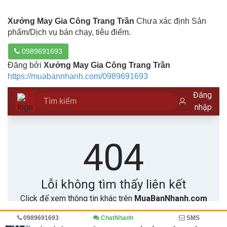
Xưởng May Gia Công Trang Trần
Chưa xác định Sản
phẩm/Dịch vụ bán chạy, tiêu điểm.
0989691693
Đăng bởi
Xưởng May Gia Công Trang Trần
https://muabannhanh.com/0989691693
0989691693
ChatNhanh
SMS
Trang chủ
Diễn đàn
Doanh nghiệp viết
Xưởng may