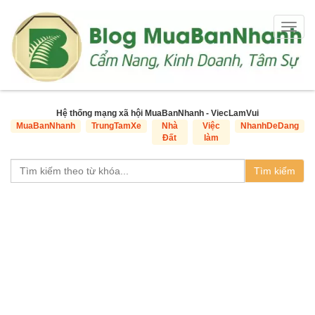
Togg
navig
Hệ thống mạng xã hội MuaBanNhanh - ViecLamVui
MuaBanNhanh
TrungTamXe
Nhà
Việc
NhanhDeDang
Đất
làm
Tìm kiếm