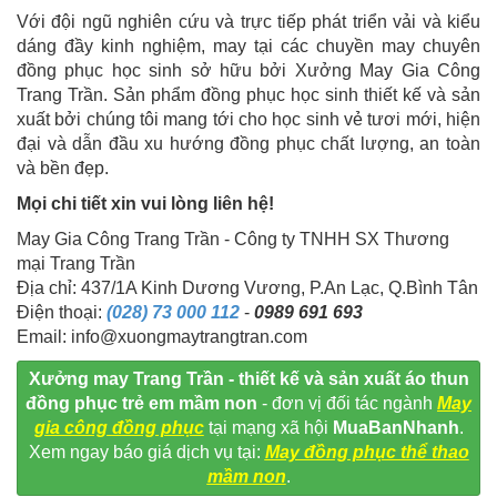
Với đội ngũ nghiên cứu và trực tiếp phát triển vải và kiểu
dáng đầy kinh nghiệm, may tại các chuyền may chuyên
đồng phục học sinh sở hữu bởi Xưởng May Gia Công
Trang Trần. Sản phẩm đồng phục học sinh thiết kế và sản
xuất bởi chúng tôi mang tới cho học sinh vẻ tươi mới, hiện
đại và dẫn đầu xu hướng đồng phục chất lượng, an toàn
và bền đẹp.
Mọi chi tiết xin vui lòng liên hệ!
May Gia Công Trang Trần - Công ty TNHH SX Thương
mại Trang Trần
Địa chỉ: 437/1A Kinh Dương Vương, P.An Lạc, Q.Bình Tân
Điện thoại:
(028) 73 000 112
-
0989 691 693
Email: info@xuongmaytrangtran.com
Xưởng may Trang Trần - thiết kế và sản xuất áo thun
đồng phục trẻ em mầm non
- đơn vị đối tác ngành
May
gia công đồng phục
tại mạng xã hội
MuaBanNhanh
.
Xem ngay báo giá dịch vụ tại:
May đồng phục thể thao
mầm non
.