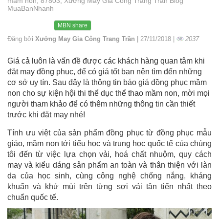
mầm non, 87803, Xưởng May Gia Công Trang Trần Blog
MuaBanNhanh
MBN share
Đăng bởi
Xưởng May Gia Công Trang Trần
| 27/11/2018 |
2037
Giá cả luôn là vấn đề được các khách hàng quan tâm khi
đặt may đồng phục, để có giá tốt bạn nên tìm đến những
cơ sở uy tín. Sau đây là thông tin báo giá đồng phục mầm
non cho sự kiện hội thi thể dục thể thao mầm non, mời mọi
người tham khảo để có thêm những thông tin cần thiết
trước khi đặt may nhé!
Tính ưu việt của sản phẩm đồng phục từ đồng phục mẫu
giáo, mầm non tới tiểu học và trung học quốc tế của chúng
tôi đến từ việc lựa chọn vải, hoá chất nhuộm, quy cách
may và kiểu dáng sản phẩm an toàn và thân thiện với làn
da của học sinh, cùng công nghệ chống nắng, kháng
khuẩn và khử mùi trên từng sợi vải tân tiến nhất theo
chuẩn quốc tế.