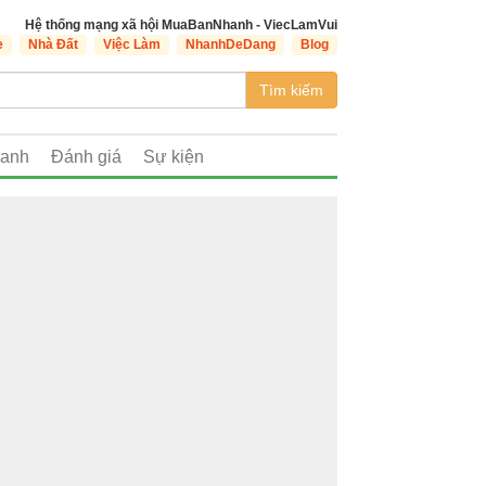
Hệ thống mạng xã hội MuaBanNhanh - ViecLamVui
e
Nhà Đất
Việc Làm
NhanhDeDang
Blog
Tìm kiếm
oanh
Đánh giá
Sự kiện