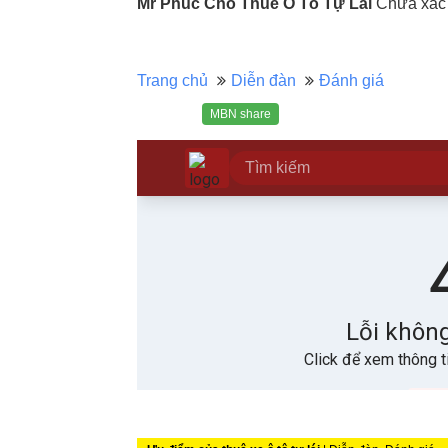
Mr Phúc Cho Thuê Ô Tô Tự Lái
Chưa xác 
Trang chủ
Diễn đàn
Đánh giá
MBN share