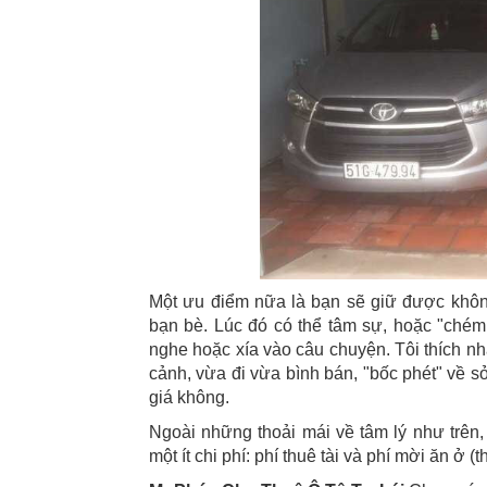
Một ưu điểm nữa là bạn sẽ giữ được không 
bạn bè. Lúc đó có thể tâm sự, hoặc "chém g
nghe hoặc xía vào câu chuyện. Tôi thích nh
cảnh, vừa đi vừa bình bán, "bốc phét" về s
giá không.
Ngoài những thoải mái về tâm lý như trên, 
một ít chi phí: phí thuê tài và phí mời ăn ở (