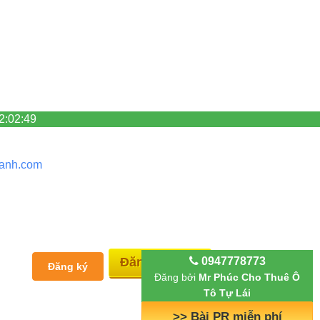
2:02:49
anh.
com
Đăng tin
0947778773
Đăng ký
Đăng bởi
Mr Phúc Cho Thuê Ô
Tô Tự Lái
>> Bài PR miễn phí