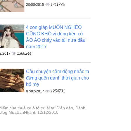
1411775
20/08/2015
4 con giáp MUỐN NGHÈO
CŨNG KHÓ vì dòng tiền cứ
ÀO ÀO chảy vào túi nửa đầu
năm 2017
1368244
2/2017
Câu chuyện cảm động nhắc ta
đừng quên dành thời gian cho
bố mẹ
1254731
07/02/2017
iểm của thuê xe ô tô tự lái tại Diễn đàn, Đánh
 Blog MuaBanNhanh 12/12/2018