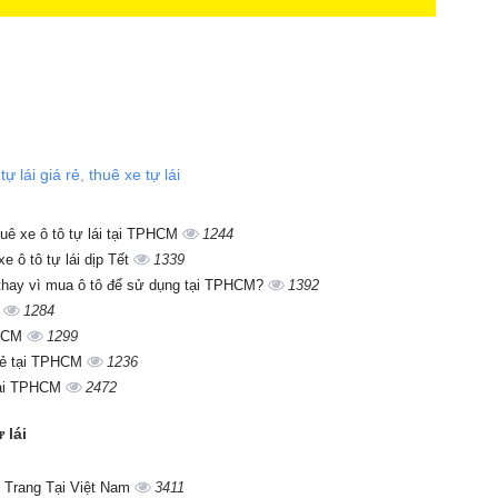
tự lái giá rẻ
,
thuê xe tự lái
huê xe ô tô tự lái tại TPHCM
1244
e ô tô tự lái dịp Tết
1339
i thay vì mua ô tô để sử dụng tại TPHCM?
1392
n
1284
PHCM
1299
 rẻ tại TPHCM
1236
 tại TPHCM
2472
 lái
 Trang Tại Việt Nam
3411