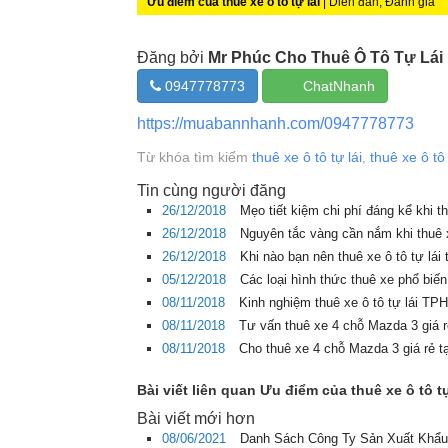
Ưu điểm của thuê xe ô tô tự lái
| Diễn đàn, Đánh giá
Đăng bởi
Mr Phúc Cho Thuê Ô Tô Tự Lái
0947778773
ChatNhanh
https://muabannhanh.com/0947778773
Từ khóa tìm kiếm
thuê xe ô tô tự lái
,
thuê xe ô tô 
Tin cùng người đăng
26/12/2018
Mẹo tiết kiệm chi phí đáng kể khi t
26/12/2018
Nguyên tắc vàng cần nắm khi thuê x
26/12/2018
Khi nào bạn nên thuê xe ô tô tự lá
05/12/2018
Các loại hình thức thuê xe phổ biế
08/11/2018
Kinh nghiệm thuê xe ô tô tự lái T
08/11/2018
Tư vấn thuê xe 4 chỗ Mazda 3 giá
08/11/2018
Cho thuê xe 4 chỗ Mazda 3 giá rẻ
Bài viết liên quan Ưu điểm của thuê xe ô tô tự
Bài viết mới hơn
08/06/2021
Danh Sách Công Ty Sản Xuất Khẩu