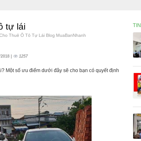
 tự lái
TI
úc Cho Thuê Ô Tô Tự Lái Blog MuaBanNhanh
/2018 |
1257
ái? Một số ưu điểm dưới đây sẽ cho bạn có quyết định