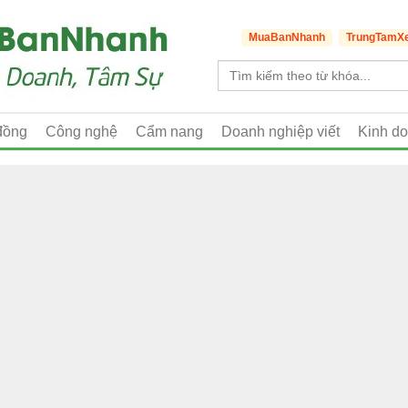
MuaBanNhanh
TrungTamX
đồng
Công nghệ
Cẩm nang
Doanh nghiệp viết
Kinh d