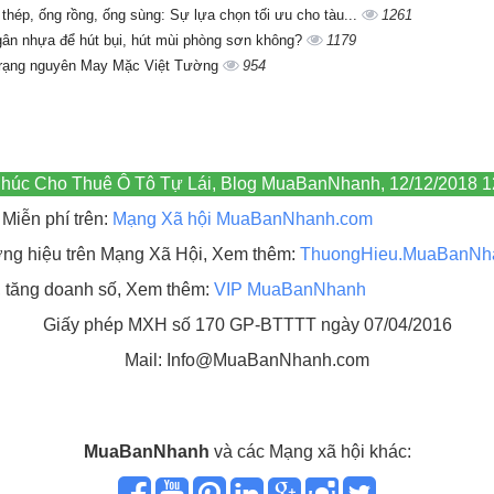
 thép, ống rồng, ống sùng: Sự lựa chọn tối ưu cho tàu...
1261
gân nhựa để hút bụi, hút mùi phòng sơn không?
1179
trạng nguyên May Mặc Việt Tường
954
r Phúc Cho Thuê Ô Tô Tự Lái, Blog MuaBanNhanh, 12/12/2018 1
Miễn phí trên:
Mạng Xã hội MuaBanNhanh.com
hương hiệu trên Mạng Xã Hội, Xem thêm:
ThuongHieu.MuaBanNh
, tăng doanh số, Xem thêm:
VIP MuaBanNhanh
Giấy phép MXH số 170 GP-BTTTT ngày 07/04/2016
Mail: Info@MuaBanNhanh.com
MuaBanNhanh
và các Mạng xã hội khác: