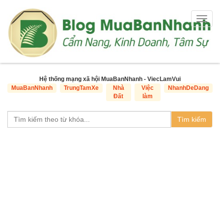
Togg
navig
Hệ thống mạng xã hội MuaBanNhanh - ViecLamVui
MuaBanNhanh
TrungTamXe
Nhà
Việc
NhanhDeDang
Đất
làm
Tìm kiếm