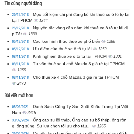
Tin cùng người đăng
26/12/2018
Mẹo tiết kiệm chi phí đáng kể khi thuê xe ô tô tự lái
tại TPHCM
1244
26/12/2018
Nguyên tắc vàng cần nắm khi thuê xe ô tô tự lái dị
p Tết
1339
05/12/2018
Các loại hình thức thuê xe phổ biến
1285
05/12/2018
Ưu điểm của thuê xe ô tô tự lái
1259
08/11/2018
Kinh nghiệm thuê xe ô tô tự lái TPHCM
1301
08/11/2018
Tư vấn thuê xe 4 chỗ Mazda 3 giá rẻ tại TPHCM
1236
08/11/2018
Cho thuê xe 4 chỗ Mazda 3 giá rẻ tại TPHCM
2473
Bài viết mới hơn
08/06/2021
Danh Sách Công Ty Sản Xuất Khẩu Trang Tại Việt
Nam
3415
30/09/2024
Ống cao su lõi thép, Ống cao su bố thép, ống rồn
g, ống sùng: Sự lựa chọn tối ưu cho tàu...
1265
26/09/2024
Có nên lựa chọn ống nhựa ruột gà gân nhựa để h