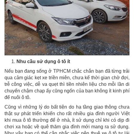
Nhu cầu sử dụng ô tô ít
Nếu bạn đang sống ở TPHCM chắc chắn bạn đã từng trải
qua cảm giác kẹt xe triền miên, chưa kể thời gian chờ đợi,
trễ công việc, dễ va quẹt thì tiền nhiên liệu cho mỗi lần di
chuyển chậm chạp ấy cũng ngốn của bạn không ít kinh phí
để nuôi ô tô.
Cũng vì những lý do bất tiện do hạ tầng giao thông chưa
thật sự phát triển khiến cho rất nhiều gia đình người Việt
khi mua ô tô thường để ở nhà, ít sử dụng chỉ khi có dịp đi
chơi xa hoặc về quê thăm gia đình mới mang ra sử dụng.
Như vậy bạn có thể cân nhắc việc nên thuê xe ô tô tự lái