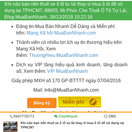
Khi nào bạn nên thuê xe ô tô tự lái thay vì mua ô tô để sử
dụng tại TPHCM?, 88655, Mr Phúc Cho Thuê Ô Tô Tự Lái,
Blog MuaBanNhanh, 26/12/2018 10:22:16
Đăng tin Mua Bán Nhanh Dễ Dàng và Miễn phí
trên:
Mạng Xã hội MuaBanNhanh.com
Thành viên có nhiều lợi ích uy tín thương hiệu trên
Mạng Xã Hội, Xem
thêm:
ThuongHieu.MuaBanNhanh.
com
Dịch vụ VIP tăng hiệu quả kinh doanh, tăng doanh
số, Xem thêm:
VIP MuaBanNhanh
Giấy phép MXH số 170 GP-BTTTT ngày 07/04/2016
Mail: Info@MuaBanNhanh.com
Miễn phí
Đăng ký
MuaBanNhanh
và các Mạng xã hội khác:
0947778773
ChatNhanh
SMS
Khi nào bạn nên thuê xe ô tô tự lái thay vì mua ô tô để sử dụng tại
TPHCM?