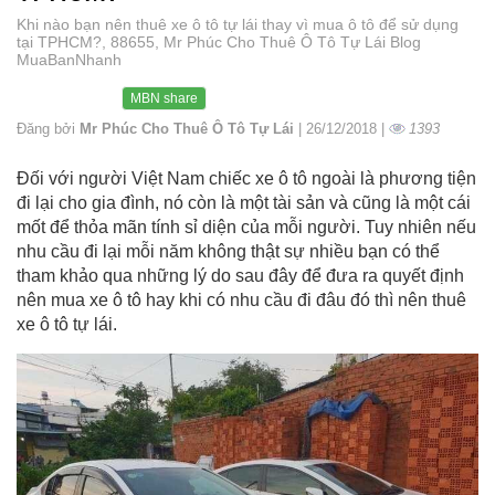
Khi nào bạn nên thuê xe ô tô tự lái thay vì mua ô tô để sử dụng
tại TPHCM?, 88655, Mr Phúc Cho Thuê Ô Tô Tự Lái Blog
MuaBanNhanh
MBN share
Đăng bởi
Mr Phúc Cho Thuê Ô Tô Tự Lái
| 26/12/2018 |
1393
Đối với người Việt Nam chiếc xe ô tô ngoài là phương tiện
đi lại cho gia đình, nó còn là một tài sản và cũng là một cái
mốt để thỏa mãn tính sỉ diện của mỗi người. Tuy nhiên nếu
nhu cầu đi lại mỗi năm không thật sự nhiều bạn có thể
tham khảo qua những lý do sau đây để đưa ra quyết định
nên mua xe ô tô hay khi có nhu cầu đi đâu đó thì nên thuê
xe ô tô tự lái.