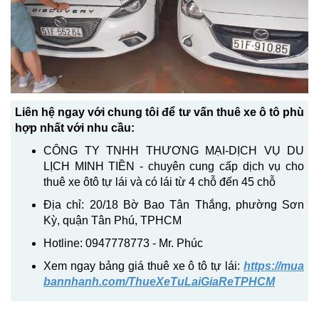
Liên hệ ngay với chung tôi để tư vấn thuê xe ô tô phù
hợp nhất với nhu cầu:
CÔNG TY TNHH THƯƠNG MẠI-DỊCH VỤ DU
LỊCH MINH TIỀN - chuyên cung cấp dịch vụ cho
thuê xe ôtô tự lái và có lái từ 4 chỗ đến 45 chỗ
Địa chỉ: 20/18 Bờ Bao Tân Thắng, phường Sơn
Kỳ, quận Tân Phú, TPHCM
Hotline: 0947778773 - Mr. Phúc
Xem ngay bảng giá thuê xe ô tô tự lái:
https://mua
bannhanh.com/ThueXeTuLaiGiaReTPHCM