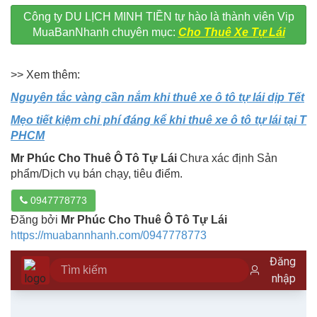
Công ty DU LỊCH MINH TIỀN tự hào là thành viên Vip
MuaBanNhanh chuyên mục:
Cho Thuê Xe Tự Lái
>> Xem thêm:
Nguyên tắc vàng cần nắm khi thuê xe ô tô tự lái dịp Tết
Mẹo tiết kiệm chi phí đáng kể khi thuê xe ô tô tự lái tại T
PHCM
Mr Phúc Cho Thuê Ô Tô Tự Lái
Chưa xác định Sản
phẩm/Dịch vụ bán chạy, tiêu điểm.
0947778773
Đăng bởi
Mr Phúc Cho Thuê Ô Tô Tự Lái
https://muabannhanh.com/0947778773