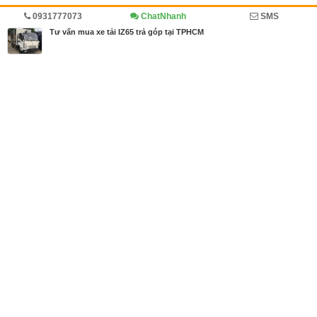
0931777073
ChatNhanh
SMS
Trang chủ
Diễn đàn
Cẩm nang mua bán
Cẩm nang
Tư vấn mua xe tải IZ65 trả góp tại TPHCM
MBN share
>> Quảng cáo miễn phí
Tư vấn mua xe tải IZ65 trả góp tại TPHCM
| Diễn đàn, Cẩm nang mua
bán, Cẩm nang
Từ khóa tìm kiếm
mua xe tải IZ65 trả góp
,
TPHCM
,
Xe tải IZ65
Bài viết liên quan Tư vấn mua xe tải IZ65 trả góp tại
TPHCM
Tin cùng người đăng
27/11/2018
So sánh xe tải 2.5 tấn Hyundai iz49 và Hyundai iz6
5
2829
13/11/2018
Giá xe tải 2.5 tấn Hyundai IZ65 thùng lửng
2439
13/11/2018
Giá xe tải 2.5 tấn Hyundai IZ65 thùng kín
2187