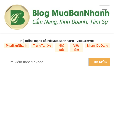
Togg
navig
Hệ thống mạng xã hội MuaBanNhanh - ViecLamVui
MuaBanNhanh
TrungTamXe
Nhà
Việc
NhanhDeDang
Đất
làm
Tìm kiếm