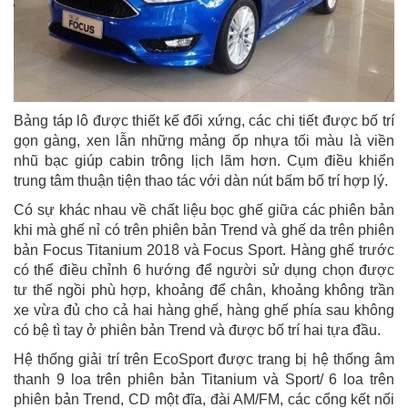
Bảng táp lô được thiết kế đối xứng, các chi tiết được bố trí
gọn gàng, xen lẫn những mảng ốp nhựa tối màu là viền
nhũ bạc giúp cabin trông lịch lãm hơn. Cụm điều khiển
trung tâm thuận tiện thao tác với dàn nút bấm bố trí hợp lý.
Có sự khác nhau về chất liệu bọc ghế giữa các phiên bản
khi mà ghế nỉ có trên phiên bản Trend và ghế da trên phiên
bản Focus Titanium 2018 và Focus Sport. Hàng ghế trước
có thể điều chỉnh 6 hướng để người sử dụng chọn được
tư thế ngồi phù hợp, khoảng để chân, khoảng không trần
xe vừa đủ cho cả hai hàng ghế, hàng ghế phía sau không
có bệ tì tay ở phiên bản Trend và được bố trí hai tựa đầu.
Hệ thống giải trí trên EcoSport được trang bị hệ thống âm
thanh 9 loa trên phiên bản Titanium và Sport/ 6 loa trên
phiên bản Trend, CD một đĩa, đài AM/FM, các cổng kết nối