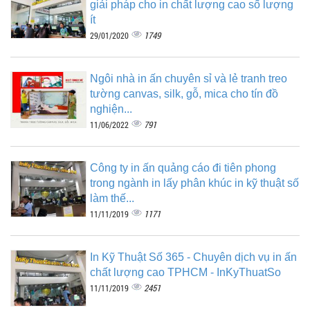
giải pháp cho in chất lượng cao số lượng
ít
1749
29/01/2020
Ngôi nhà in ấn chuyên sỉ và lẻ tranh treo
tường canvas, silk, gỗ, mica cho tín đồ
nghiện...
791
11/06/2022
Công ty in ấn quảng cáo đi tiên phong
trong ngành in lấy phân khúc in kỹ thuật số
làm thế...
1171
11/11/2019
In Kỹ Thuật Số 365 - Chuyên dịch vụ in ấn
chất lượng cao TPHCM - InKyThuatSo
2451
11/11/2019