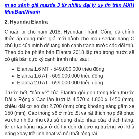
m so sánh giá mazda 3 từ nhiều đại lý uy tín trên MXH
MuaBanNhanh
2. Hyundai Elantra
Chuẩn bị cho năm 2018, Hyundai Thành Công đã chính
thức áp dụng mức giá mới dành cho mẫu sedan hạng C
chủ lực của mình để tăng tính cạnh tranh trước các đối thủ.
Theo đó ba phiên bản Elantra 2018 lắp ráp trong nước sẽ
có giá bán cực kỳ cạnh tranh như sau:
Elantra 1.6 MT - 549.000.000 triệu đồng
Elantra 1.6 AT - 609.000.000 triệu đồng
Elantra 2.0 AT - 659.000.000 triệu đồng
Trước hết, “bản vẽ” của Elantra gói gọn trong kích thước
Dài x Rộng x Cao lần lượt là 4.570 x 1.800 x 1450 (mm),
chiều dài cơ sở đạt 2.700 (mm) cùng khoảng sáng gầm xe
150 (mm). Các thông số ở mức tốt va rất thích hợp để phục
vụ cho nhiều nhu cầu sử dụng khác nhau của khách hàng,
từ đi lại hằng ngày ở đô thị đến đi đường trường với khả
năng xoay trở linh hoạt và nội thất rộng rãi.