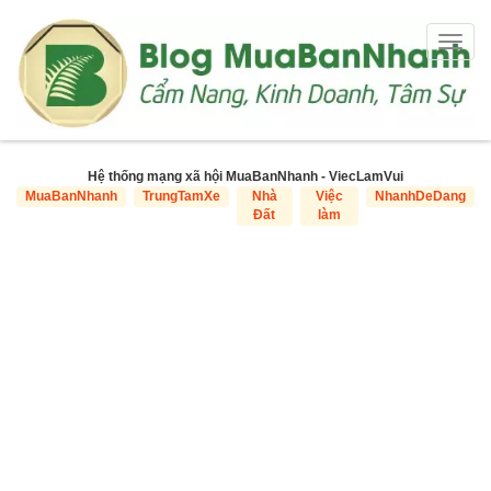
Togg
navig
Hệ thống mạng xã hội MuaBanNhanh - ViecLamVui
MuaBanNhanh
TrungTamXe
Nhà
Việc
NhanhDeDang
Đất
làm