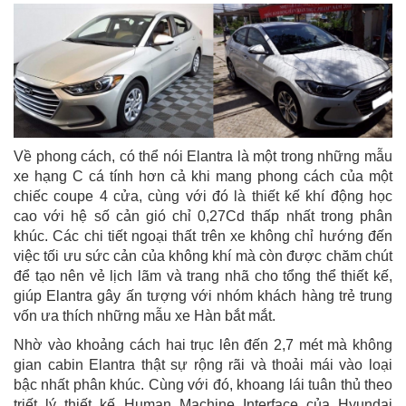
Về phong cách, có thể nói Elantra là một trong những mẫu
xe hạng C cá tính hơn cả khi mang phong cách của một
chiếc coupe 4 cửa, cùng với đó là thiết kế khí động học
cao với hệ số cản gió chỉ 0,27Cd thấp nhất trong phân
khúc. Các chi tiết ngoại thất trên xe không chỉ hướng đến
việc tối ưu sức cản của không khí mà còn được chăm chút
để tạo nên vẻ lịch lãm và trang nhã cho tổng thể thiết kế,
giúp Elantra gây ấn tượng với nhóm khách hàng trẻ trung
vốn ưa thích những mẫu xe Hàn bắt mắt.
Nhờ vào khoảng cách hai trục lên đến 2,7 mét mà không
gian cabin Elantra thật sự rộng rãi và thoải mái vào loại
bậc nhất phân khúc. Cùng với đó, khoang lái tuân thủ theo
triết lý thiết kế Human Machine Interface của Hyundai