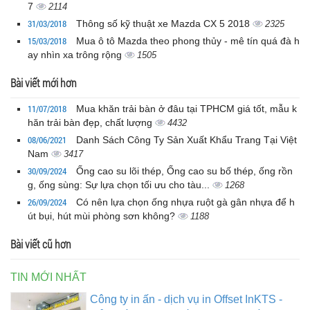
7
2114
31/03/2018
Thông số kỹ thuật xe Mazda CX 5 2018
2325
15/03/2018
Mua ô tô Mazda theo phong thủy - mê tín quá đà h
ay nhìn xa trông rộng
1505
Bài viết mới hơn
11/07/2018
Mua khăn trải bàn ở đâu tại TPHCM giá tốt, mẫu k
hăn trải bàn đẹp, chất lượng
4432
08/06/2021
Danh Sách Công Ty Sản Xuất Khẩu Trang Tại Việt
Nam
3417
30/09/2024
Ống cao su lõi thép, Ống cao su bố thép, ống rồn
g, ống sùng: Sự lựa chọn tối ưu cho tàu...
1268
26/09/2024
Có nên lựa chọn ống nhựa ruột gà gân nhựa để h
út bụi, hút mùi phòng sơn không?
1188
Bài viết cũ hơn
TIN MỚI NHẤT
Công ty in ấn - dịch vụ in Offset InKTS -