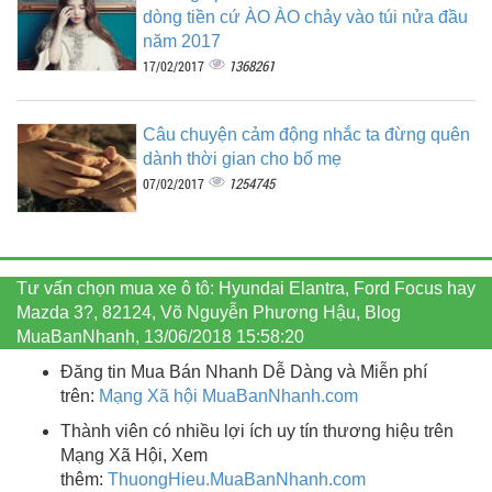
dòng tiền cứ ÀO ÀO chảy vào túi nửa đầu
năm 2017
1368261
17/02/2017
Câu chuyện cảm động nhắc ta đừng quên
dành thời gian cho bố mẹ
1254745
07/02/2017
Tư vấn chọn mua xe ô tô: Hyundai Elantra, Ford Focus hay
Mazda 3?, 82124, Võ Nguyễn Phương Hậu, Blog
MuaBanNhanh, 13/06/2018 15:58:20
Đăng tin Mua Bán Nhanh Dễ Dàng và Miễn phí
trên:
Mạng Xã hội MuaBanNhanh.com
Thành viên có nhiều lợi ích uy tín thương hiệu trên
Mạng Xã Hội, Xem
thêm:
ThuongHieu.MuaBanNhanh.
com