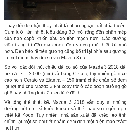
Thay đổi dễ nhận thấy nhất là phần ngoại thất phía trước.
Cụm lưới tản nhiệt kiểu dáng 3D mở rộng đến phần mép
của nắp capô khiến đầu xe liền mạch hơn. Các đường
viền trang trí đều mạ crôm, đèn sương mù thiết kế nhỏ
hơn. Đèn báo rẽ trên gương cũng bố trí lại phía sau gương
là một điểm thay đổi so với Mazda 3 cũ.
So với các đối thủ, chiều dài cơ sở của Mazda 3 2018 dài
hơn Altis – 2.600 (mm) và bằng Cerato, tuy nhiên gầm xe
cao hơn Cerato và Elantra – 150 (mm) chắc chắn sẽ đem
lại lợi thế cho Mazda 3 khi xoay trở ở các đoạn đường gồ
ghề hay những khi cần leo lề ở đô thị.
Về tổng thể thiết kế, Mazda 3 2018 vẫn duy trì những
đường nét cực kì khỏe khoắn và thể thao với ngôn ngữ
thiết kế Kodo. Tuy nhiên, nhà sản xuất đã khéo léo tinh
chỉnh lại một số chi tiết nhằm đem đến một diện mạo “sắc”
nét hơn.