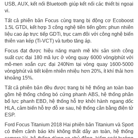
USB, AUX, kết nối Bluetooth giúp kết nối các thiết bị ngoại
vi.
Tất cả phiên bản Focus cùng trang bị động cơ Ecoboost
1.5L GTDi, kết hợp 3 công nghệ tiên tiến gồm: phun nhiên
liệu cao áp trực tiếp GDTi, trục cam đôi với công nghệ biến
thiên van kép (Ti-VCT) và turbo tăng áp.
Focus đạt được hiệu năng mạnh mẽ khi sản sinh công
suất cực đại 180 mã lực ở vòng quay 6000 vòng/phút với
mô-men xoắn cực đại 240Nm tại vòng quay 1600-5000
vòng/phút và tiết kiệm nhiên nhiệu hơn 20%, ít khí thải hơn
khoảng 15%.
Tất cả phiên bản đều được trang bị hệ thống an toàn bao
gồm hệ thống chống bó cứng phanh ABS, hệ thống phân
bổ lực phanh EBD, hệ thống hỗ trợ khởi hành ngang dốc
HLA, cảm biến hỗ trợ đỗ xe sau, hệ thống cân bằng điện tử
ESP.
Ford Focus Titanium 2018 Hai phiên bản Titanium và Sport
có thêm cảnh báo khi không thắt dây an toàn, hệ thống