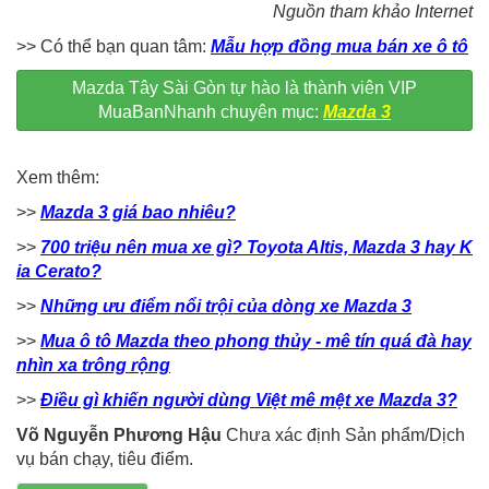
Nguồn tham khảo Internet
>> Có thể bạn quan tâm:
Mẫu hợp đồng mua bán xe ô tô
Mazda Tây Sài Gòn tự hào là thành viên VIP
MuaBanNhanh chuyên mục:
Mazda 3
Xem thêm:
>>
Mazda 3 giá bao nhiêu?
>>
700 triệu nên mua xe gì? Toyota Altis, Mazda 3 hay K
ia Cerato?
>>
Những ưu điểm nổi trội của dòng xe Mazda 3
>>
Mua ô tô Mazda theo phong thủy - mê tín quá đà hay
nhìn xa trông rộng
>>
Điều gì khiến người dùng Việt mê mệt xe Mazda 3?
Võ Nguyễn Phương Hậu
Chưa xác định Sản phẩm/Dịch
vụ bán chạy, tiêu điểm.