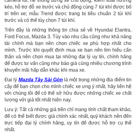
camera lùi, hệ thống dừng xe chủ động, kiếm soát hướng
kéo, hỗ trợ đỗ xe trước và chủ động cùng 7 túi khí được bố
trí trên xe; mẫu Trend được trang bị tiêu chuẩn 2 túi khí
trước và có thể tùy chọn 7 túi khí.
Trên đây là những thông tin chia sẻ về Hyundai Elantra,
Ford Focus, Mazda 3. Tùy vào nhu cầu cũng như khả năng
tài chính mà bạn nên chọn chiếc xe phù hợp nhất cho
mình. Trước khi quyết định mua xe bạn nên tìm hiểu cẩn
thận và nên chọn mua tại những đại lý uy tín, chính hãng
để được tư vấn cũng như báo giá cùng nhiều chương trình
khuyến mãi hấp dẫn khác khi mua xe.
Đại lý
Mazda Tây Sài Gòn
là một trong những địa điểm tin
cậy để bạn chọn cho mình chiếc xe ưng ý nhất, hãy liên hệ
với chúng tôi để có thể sở hữu được những chiếc xe chất
lượng với giá tốt nhất hiện nay.
Lưu ý: Tất cả những giá trên chỉ mang tính chất tham khảo,
để có thể biết được giá chính xác nhất, quý khách nên đến
trực tiếp đại lý chính hãng, uy tín để được hỗ trợ cụ thể
nhất.