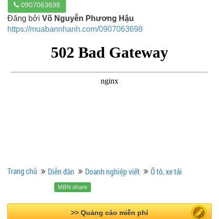
0907063698
Đăng bởi
Võ Nguyễn Phương Hậu
https://muabannhanh.com/0907063698
Trang chủ
Diễn đàn
Doanh nghiệp viết
Ô tô, xe tải
MBN share
>> Bài PR miễn phí