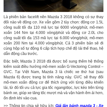
Là phiên bản facelift nên Mazda 3 2018 không có sự thay
đổi nào về động cơ. Xe vẫn gồm 2 tùy chọn: động cơ 1.5L
công suất tối đa 110 mã lực tại 6000 vòng/phút, mô-men
xoắn 144 Nm tại 4.000 vòng/phút và động cơ 2.0L cho
công suất tối đa 153 mã lực tại 6.000 vòng/phút, mô-men
xoắn 200 Nm tại 4.000 vòng/phút. Cả 3 phiên bản sẽ đi
cùng hộp số tự động 6 cấp tích hợp chế độ lái thể thao, hệ
dẫn động cầu trước.
Đặc biệt, Mazda 3 2018 đã được bổ sung thêm hệ thống
kiểm soát điều hướng mô-men xoắn G-Vectoring Control –
GVC. Tại Việt Nam, Mazda 3 là chiếc xe thứ hai (sau
Mazda 6) được trang bị tính năng này. GVC sẽ thay đổi
mô-men xoắn động cơ để thích ứng với từng điều khiển
lái, từ đó tối ưu cả lực gia tốc ngang/dọc, lực kéo trên từng
bánh xe, giúp xe tăng tốc mượt mà và vận hành êm ái hơn,
ổn định khi vào cua.
>> Thông tin chia sẻ hữu ích:
Giá lăn bánh mazda 3 - Xe