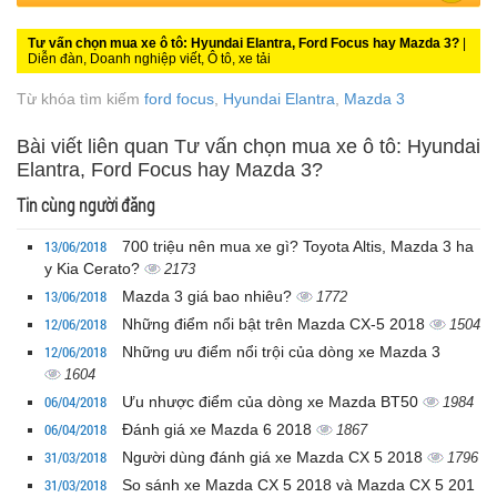
Tư vấn chọn mua xe ô tô: Hyundai Elantra, Ford Focus hay Mazda 3?
|
Diễn đàn, Doanh nghiệp viết, Ô tô, xe tải
Từ khóa tìm kiếm
ford focus
,
Hyundai Elantra
,
Mazda 3
Bài viết liên quan Tư vấn chọn mua xe ô tô: Hyundai
Elantra, Ford Focus hay Mazda 3?
Tin cùng người đăng
13/06/2018
700 triệu nên mua xe gì? Toyota Altis, Mazda 3 ha
y Kia Cerato?
2173
13/06/2018
Mazda 3 giá bao nhiêu?
1772
12/06/2018
Những điểm nổi bật trên Mazda CX-5 2018
1504
12/06/2018
Những ưu điểm nổi trội của dòng xe Mazda 3
1604
06/04/2018
Ưu nhược điểm của dòng xe Mazda BT50
1984
06/04/2018
Đánh giá xe Mazda 6 2018
1867
31/03/2018
Người dùng đánh giá xe Mazda CX 5 2018
1796
31/03/2018
So sánh xe Mazda CX 5 2018 và Mazda CX 5 201