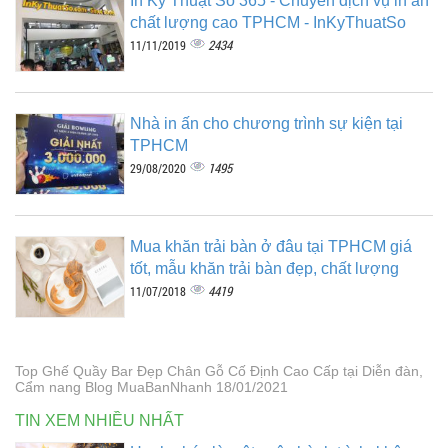
In Kỹ Thuật Số 365 - Chuyên dịch vụ in ấn
chất lượng cao TPHCM - InKyThuatSo
2434
11/11/2019
Nhà in ấn cho chương trình sự kiện tại
TPHCM
1495
29/08/2020
Mua khăn trải bàn ở đâu tại TPHCM giá
tốt, mẫu khăn trải bàn đẹp, chất lượng
4419
11/07/2018
Top Ghế Quầy Bar Đẹp Chân Gỗ Cố Định Cao Cấp tại Diễn đàn,
Cẩm nang Blog MuaBanNhanh 18/01/2021
TIN XEM NHIỀU NHẤT