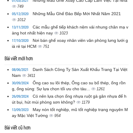
01/03/2021
Những Mẫu Ghế Xoay Cao Cấp Làm Việc Tại Nhà
749
05/12/2020
Những Mẫu Ghế Đảo Bếp Mới Nhất Năm 2021
1012
13/11/2020
Các mẫu ghế tiếp khách nệm vải nhung chân mạ v
àng hot nhất hiện nay
1023
17/10/2020
Nơi bán ghế xoay nhân viên văn phòng lưng lưới g
iá rẻ tại HCM
751
Bài viết mới hơn
08/06/2021
Danh Sách Công Ty Sản Xuất Khẩu Trang Tại Việt
Nam
3411
30/09/2024
Ống cao su lõi thép, Ống cao su bố thép, ống rồn
g, ống sùng: Sự lựa chọn tối ưu cho tàu...
1261
26/09/2024
Có nên lựa chọn ống nhựa ruột gà gân nhựa để h
út bụi, hút mùi phòng sơn không?
1179
13/09/2023
May nón tốt nghiệp, mũ tốt nghiệp trạng nguyên M
ay Mặc Việt Tường
954
Bài viết cũ hơn