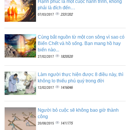
Hạnh phúc là một cuộc hành trình, không
phải là đích đến…
2331202
07/03/2017
Cùng bắt nguồn từ một con sông vì sao có
Biển Chết và hồ sống. Bạn mang hồ hay
biển nào...
1820520
27/02/2017
Làm người thực hiện được 8 điều này, thì
không lo thiếu phú quý trong đời
1416046
12/02/2017
Người bỏ cuộc sẽ không bao giờ thành
công
1411775
20/08/2015