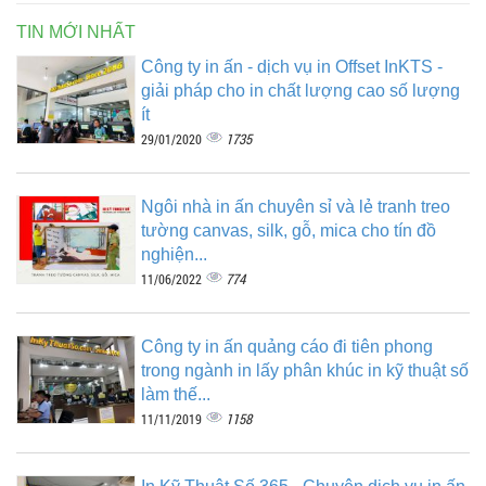
TIN MỚI NHẤT
Công ty in ấn - dịch vụ in Offset InKTS -
giải pháp cho in chất lượng cao số lượng
ít
1735
29/01/2020
Ngôi nhà in ấn chuyên sỉ và lẻ tranh treo
tường canvas, silk, gỗ, mica cho tín đồ
nghiện...
774
11/06/2022
Công ty in ấn quảng cáo đi tiên phong
trong ngành in lấy phân khúc in kỹ thuật số
làm thế...
1158
11/11/2019