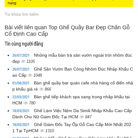
nang
Từ khóa tìm kiếm
Bài viết liên quan Top Ghế Quầy Bar Đẹp Chân Gỗ
Cố Định Cao Cấp
Tin cùng người đăng
26/07/2021
Những mẫu bàn trà sân vườn ngoài trời nhôm đúc
đẹp
1105
26/07/2021
Ghế Sân Vườn Ban Công Nhôm Đúc Nhập Khẩu C
ao Cấp
1048
01/04/2021
Bàn ghế quầy bar quán cafe nhà hàng cổ điển nhậ
p khẩu giá rẻ
866
22/03/2021
Bàn ghế tiếp khách spa sang trọng nhập khẩu tại
HCM
780
18/03/2021
Ghế Làm Việc Nệm Da Simili Nhập Khẩu Cao Cấp
Dành Cho Nữ Giám Đốc Tại HCM
947
18/03/2021
Ghế Giám Đốc Tay Ốp Gỗ Cao Cấp Mới Nhất 202
1 Tại TpHCM
1310