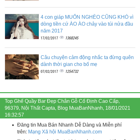
4 con giáp MUỐN NGHÈO CŨNG KHÓ vì
dòng tiền cứ ÀO ÀO chảy vào túi nửa đầu
năm 2017
1368245
17/02/2017
Câu chuyện cảm động nhắc ta đừng quên
dành thời gian cho bố mẹ
1254732
07/02/2017
Top Ghế Quầy Bar Đẹp Chân Gỗ Cố Định Cao Cấp,
96379, Nội Thất Capta, Blog MuaBanNhanh, 18/01/2021
16:32:57
Đăng tin Mua Bán Nhanh Dễ Dàng và Miễn phí
trên:
Mạng Xã hội MuaBanNhanh.com