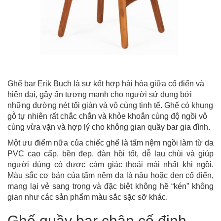
Ghế bar Erik Buch là sự kết hợp hài hòa giữa cổ điển và
hiện đại, gây ấn tượng mạnh cho người sử dụng bởi
những đường nét tối giản và vô cùng tinh tế. Ghế có khung
gỗ tự nhiên rất chắc chắn và khỏe khoắn cùng độ ngồi vô
cùng vừa vặn và hợp lý cho không gian quầy bar gia đình.
Một ưu điểm nữa của chiếc ghế là tấm nệm ngồi làm từ da
PVC cao cấp, bền đẹp, đàn hồi tốt, dễ lau chùi và giúp
người dùng có được cảm giác thoải mái nhất khi ngồi.
Màu sắc cơ bản của tấm nệm da là nâu hoặc đen cổ điển,
mang lại vẻ sang trọng và đặc biệt không hề “kén” không
gian như các sản phẩm màu sắc sặc sỡ khác.
Ghế quầy bar chân cố định