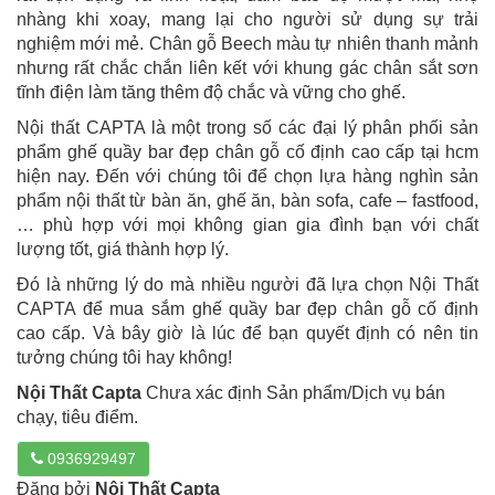
nhàng khi xoay, mang lại cho người sử dụng sự trải
nghiệm mới mẻ. Chân gỗ Beech màu tự nhiên thanh mảnh
nhưng rất chắc chắn liên kết với khung gác chân sắt sơn
tĩnh điện làm tăng thêm độ chắc và vững cho ghế.
Nội thất CAPTA là một trong số các đại lý phân phối sản
phẩm ghế quầy bar đẹp chân gỗ cố định cao cấp tại hcm
hiện nay. Đến với chúng tôi để chọn lựa hàng nghìn sản
phẩm nội thất từ bàn ăn, ghế ăn, bàn sofa, cafe – fastfood,
… phù hợp với mọi không gian gia đình bạn với chất
lượng tốt, giá thành hợp lý.
Đó là những lý do mà nhiều người đã lựa chọn Nội Thất
CAPTA để mua sắm ghế quầy bar đẹp chân gỗ cố định
cao cấp. Và bây giờ là lúc để bạn quyết định có nên tin
tưởng chúng tôi hay không!
Nội Thất Capta
Chưa xác định Sản phẩm/Dịch vụ bán
chạy, tiêu điểm.
0936929497
Đăng bởi
Nội Thất Capta