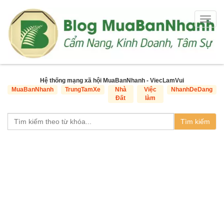
Togg
navig
Hệ thống mạng xã hội MuaBanNhanh - ViecLamVui
MuaBanNhanh
TrungTamXe
Nhà
Việc
NhanhDeDang
Đất
làm
Tìm kiếm