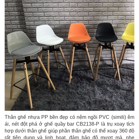
Thân ghế nhựa PP bền đẹp có nệm ngồi PVC (simili) êm
ái, nét đột phá ở ghế quầy bar CB2138-P là trụ xoay tích
hợp dưới thân ghế giúp phần thân ghế có thể xoay 360 độ
rất tiện dụng và linh hoạt, đảm bảo độ mượt mà, nhẹ