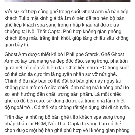
Với sự kết hợp cùng ghế trong suốt Ghost Arm và bàn tiếp
khách Tulip mặt kính giả đá 1m ở trên đã tạo nên bộ bàn
ghế tiếp khách spa sang trọng nhập khẩu rất được ưa
chuộng tại Nội Thất Capta. Phù hợp không gian phòng
khách tông màu trắng tinh khôi, giúp tăng chiều sâu không
gian bày trí.
Ghost Arm được thiết kế bởi Philippe Starck. Ghế Ghost
Arm có tay tựa mang vẻ đẹp độc đáo, sang trọng, pha trộn
giữa nét cổ điển và hiện đại. Chất liệu nhựa PC trong suốt
có thể cản tia cực tím là nguyên nhân sư vỡ nứt ghế.
Chính điều này bạn có thể đặt bộ bàn ghế này ngay tại
không gian mở có ô cửa chiếu ánh nắng mà không phải lo
sợ ảnh hưởng đến chất lượng sản phẩm. Là một chiếc
ghế có độ bền cao, sử dụng được cả trong nhà lẫn nhiệt
độ ngoài trời. Có thể xếp chồng rất tiện dụng khi di chuyển.
Trên đây là những bộ bàn ghế tiếp khách spa sang trọng
nhập khẩu tại HCM, Nội Thất Capta hi vọng bạn có thể
chọn được một bộ bàn ghế phù hợp với không gian phòng