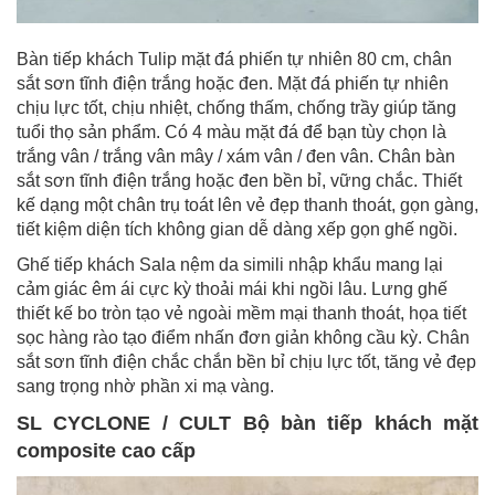
Bàn tiếp khách Tulip mặt đá phiến tự nhiên 80 cm, chân
sắt sơn tĩnh điện trắng hoặc đen. Mặt đá phiến tự nhiên
chịu lực tốt, chịu nhiệt, chống thấm, chống trầy giúp tăng
tuổi thọ sản phẩm. Có 4 màu mặt đá để bạn tùy chọn là
trắng vân / trắng vân mây / xám vân / đen vân. Chân bàn
sắt sơn tĩnh điện trắng hoặc đen bền bỉ, vững chắc. Thiết
kế dạng một chân trụ toát lên vẻ đẹp thanh thoát, gọn gàng,
tiết kiệm diện tích không gian dễ dàng xếp gọn ghế ngồi.
Ghế tiếp khách Sala nệm da simili nhập khẩu mang lại
cảm giác êm ái cực kỳ thoải mái khi ngồi lâu. Lưng ghế
thiết kế bo tròn tạo vẻ ngoài mềm mại thanh thoát, họa tiết
sọc hàng rào tạo điểm nhấn đơn giản không cầu kỳ. Chân
sắt sơn tĩnh điện chắc chắn bền bỉ chịu lực tốt, tăng vẻ đẹp
sang trọng nhờ phần xi mạ vàng.
SL CYCLONE / CULT Bộ bàn tiếp khách mặt
composite cao cấp