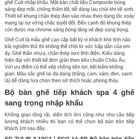
ghế Cult nhập khẩu. Mặt bàn chất liệu Composite bóng
sáng đẹp mắt, chống thấm tốt, dễ dàng lau chùi khi vệ sinh.
Thiết kế khung chân thép đan vào nhau theo dạng lốc xoáy
mang lại sự vững chắc tuyệt đối. Bên cạnh đó khung thép
còn được mạ chrome sáng bóng tăng vẻ đẹp sang trọng.
Ghế Cult là mẫu ghế cao cấp bất kỳ vị khách khó tính nào
trải nghiệm thử thì không thể chối từ sức hấp dẫn của em
ấy. Ghế thân nhựa, chân thép sơn tĩnh điện. Kiểu dáng
hiện đại với thiết kế đơn giản theo tiêu chuẩn Châu Âu.
Với ưu điểm có thể xếp chồng tiện lợi, tiết kiệm không
gian. Màu sắc ghế lại đa dạng (trắng, cam, xám, đen, xanh
lá) dễ dàng lựa chọn theo sở thích hoặc phong thủy.
Bộ bàn ghế tiếp khách spa 4 ghế
sang trọng nhập khẩu
Không gian rộng rãi, diện tích lớn cũng như nhu cầu tiếp
lượng khách nhiều thì bạn có thể chọn bộ bàn tròn tiếp
khách 1m sau đây.
SD TULIP 2-10G3 / ECO 1A-FP Bộ bàn tròn tiếp