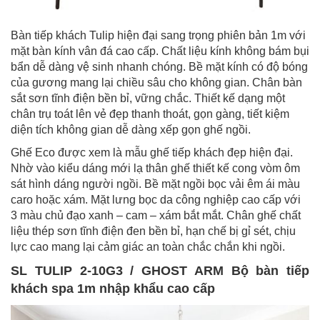
Bàn tiếp khách Tulip hiện đại sang trọng phiên bản 1m với
mặt bàn kính vân đá cao cấp. Chất liệu kính không bám bụi
bẩn dễ dàng vệ sinh nhanh chóng. Bề mặt kính có độ bóng
của gương mang lại chiều sâu cho không gian. Chân bàn
sắt sơn tĩnh điện bền bỉ, vững chắc. Thiết kế dạng một
chân trụ toát lên vẻ đẹp thanh thoát, gọn gàng, tiết kiệm
diện tích không gian dễ dàng xếp gọn ghế ngồi.
Ghế Eco được xem là mẫu ghế tiếp khách đẹp hiện đại.
Nhờ vào kiểu dáng mới lạ thân ghế thiết kế cong vòm ôm
sát hình dáng người ngồi. Bề mặt ngồi bọc vải êm ái màu
caro hoặc xám. Mặt lưng bọc da công nghiệp cao cấp với
3 màu chủ đạo xanh – cam – xám bắt mắt. Chân ghế chất
liệu thép sơn tĩnh điện đen bền bỉ, hạn chế bị gỉ sét, chịu
lực cao mang lại cảm giác an toàn chắc chắn khi ngồi.
SL TULIP 2-10G3 / GHOST ARM Bộ bàn tiếp
khách spa 1m nhập khẩu cao cấp