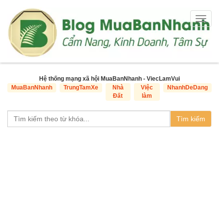
Togg
navig
Hệ thống mạng xã hội MuaBanNhanh - ViecLamVui
MuaBanNhanh
TrungTamXe
Nhà
Việc
NhanhDeDang
Đất
làm
Tìm kiếm