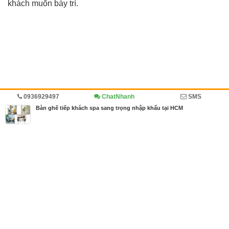
khách muốn bày trí.
0936929497
ChatNhanh
SMS
Bàn ghế tiếp khách spa sang trọng nhập khẩu tại HCM
Nội Thất Capta
Chưa xác định Sản phẩm/Dịch vụ bán
chạy, tiêu điểm.
0936929497
Đăng bởi
Nội Thất Capta