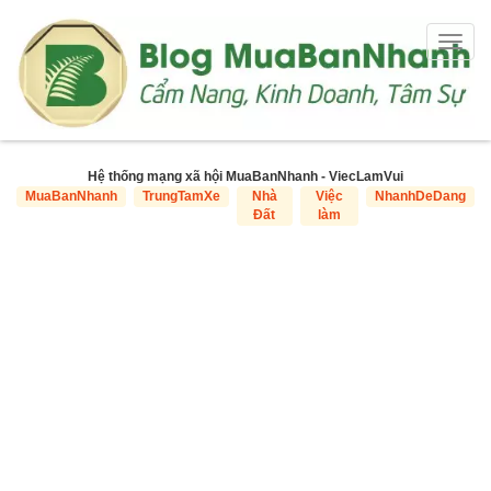
Togg
navig
Hệ thống mạng xã hội MuaBanNhanh - ViecLamVui
MuaBanNhanh
TrungTamXe
Nhà
Việc
NhanhDeDang
Đất
làm