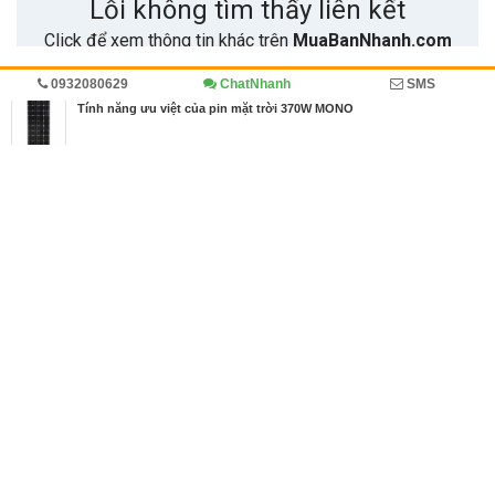
0932080629
ChatNhanh
SMS
Trang chủ
Diễn đàn
Đánh giá
Tính năng ưu việt của pin mặt trời 370W MONO
MBN share
>> Quảng cáo miễn phí
Tính năng ưu việt của pin mặt trời 370W MONO
| Diễn đàn, Đánh giá
Từ khóa tìm kiếm
Năng lượng mặt trời
,
Pin mặt trời
,
pin năng lượ
ng mặt trời
Bài viết liên quan Tính năng ưu việt của pin mặt trời
370W MONO
Tin cùng người đăng
30/08/2019
Ưu điểm vượt trội của pin mặt trời PERC
1095
29/08/2019
Pin mặt trời PERC có gì khác biệt?
841