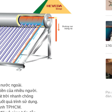
17/0
 nước ngoài.
tiền của nhiều người.
Pin
t trời nhanh chóng
đàn
uốt quá trình sử dụng.
thành TPHCM.