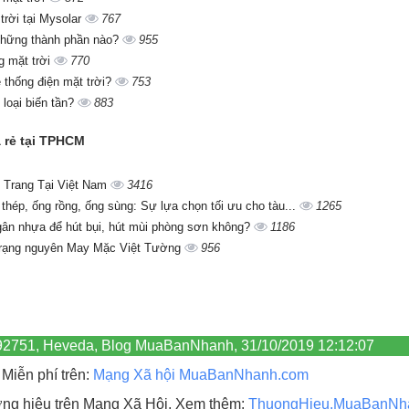
 trời tại Mysolar
767
những thành phần nào?
955
g mặt trời
770
 thống điện mặt trời?
753
 loại biến tần?
883
á rẻ tại TPHCM
 Trang Tại Việt Nam
3416
 thép, ống rồng, ống sùng: Sự lựa chọn tối ưu cho tàu...
1265
gân nhựa để hút bụi, hút mùi phòng sơn không?
1186
trạng nguyên May Mặc Việt Tường
956
, 92751, Heveda, Blog MuaBanNhanh, 31/10/2019 12:12:07
Miễn phí trên:
Mạng Xã hội MuaBanNhanh.com
hương hiệu trên Mạng Xã Hội, Xem thêm:
ThuongHieu.MuaBanNh