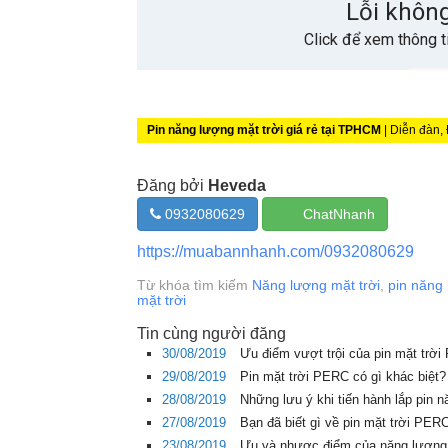
Pin năng lượng mặt trời giá rẻ tại TPHCM
| Diễn đàn,
Đăng bởi
Heveda
0932080629
ChatNhanh
https://muabannhanh.com/0932080629
Từ khóa tìm kiếm
Năng lượng mặt trời
,
pin năng 
mặt trời
Tin cùng người đăng
30/08/2019
Ưu điểm vượt trội của pin mặt trờ
29/08/2019
Pin mặt trời PERC có gì khác biệt
28/08/2019
Những lưu ý khi tiến hành lắp pin 
27/08/2019
Bạn đã biết gì về pin mặt trời PE
23/08/2019
Ưu và nhược điểm của năng lượng