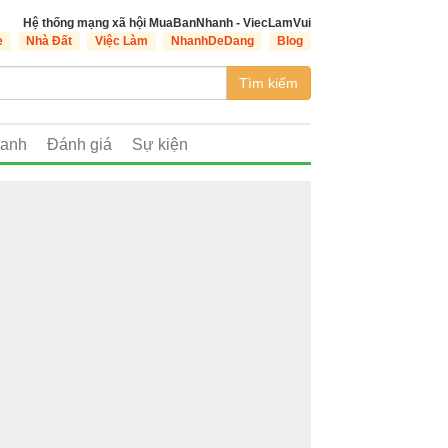
Hệ thống mạng xã hội MuaBanNhanh - ViecLamVui
e
Nhà Đất
Việc Làm
NhanhDeDang
Blog
Tìm kiếm
oanh
Đánh giá
Sự kiện