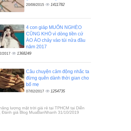
1411782
20/08/2015
4 con giáp MUỐN NGHÈO
CŨNG KHÓ vì dòng tiền cứ
ÀO ÀO chảy vào túi nửa đầu
năm 2017
1368249
2/2017
Câu chuyện cảm động nhắc ta
đừng quên dành thời gian cho
bố mẹ
1254735
07/02/2017
 năng lượng mặt trời giá rẻ tại TPHCM tại Diễn
, Đánh giá Blog MuaBanNhanh 31/10/2019