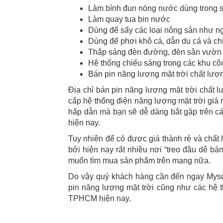
Làm bình đun nóng nước dùng trong s
Làm quay tua bin nước
Dùng để sấy các loại nông sản như 
Dùng để phơi khô cá, dẫn dụ cá và ch
Thắp sáng đèn đường, đèn sân vườn v
Hệ thống chiếu sáng trong các khu cô
Bán pin năng lượng mặt trời chất lượn
Địa chỉ bán pin năng lượng mặt trời chất l
cấp hệ thống điện năng lượng mặt trời gi
hấp dẫn mà bạn sẽ dễ dàng bắt gặp trên cá
hiện nay.
Tuy nhiên để có được giá thành rẻ và chất 
bởi hiện nay rất nhiều nơi “treo đầu dê bá
muốn tìm mua sản phẩm trên mạng nữa.
Do vậy quý khách hàng cần đến ngay Myso
pin năng lượng mặt trời cũng như các hệ t
TPHCM hiện nay.