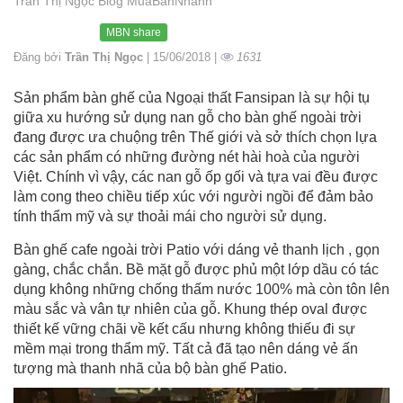
Trần Thị Ngọc Blog MuaBanNhanh
MBN share
Đăng bởi
Trần Thị Ngọc
| 15/06/2018 |
1631
Sản phẩm bàn ghế của Ngoại thất Fansipan là sự hội tụ
giữa xu hướng sử dụng nan gỗ cho bàn ghế ngoài trời
đang được ưa chuộng trên Thế giới và sở thích chọn lựa
các sản phẩm có những đường nét hài hoà của người
Việt. Chính vì vậy, các nan gỗ ốp gối và tựa vai đều được
làm cong theo chiều tiếp xúc với người ngồi để đảm bảo
tính thẩm mỹ và sự thoải mái cho người sử dụng.
Bàn ghế cafe ngoài trời Patio với dáng vẻ thanh lịch , gọn
gàng, chắc chắn. Bề mặt gỗ được phủ một lớp dầu có tác
dụng không những chống thấm nước 100% mà còn tôn lên
màu sắc và vân tự nhiên của gỗ. Khung thép oval được
thiết kế vững chãi về kết cấu nhưng không thiếu đi sự
mềm mại trong thẩm mỹ. Tất cả đã tạo nên dáng vẻ ấn
tượng mà thanh nhã của bộ bàn ghế Patio.