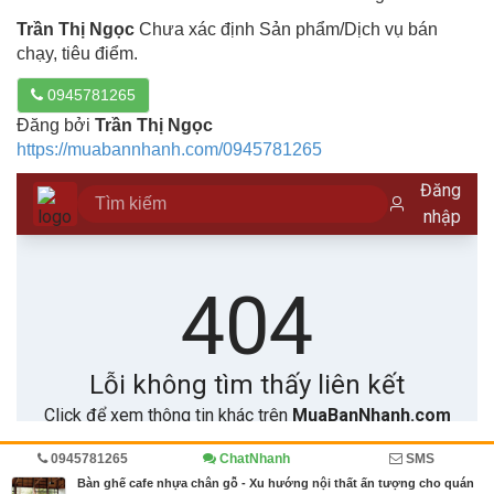
Trần Thị Ngọc
Chưa xác định Sản phẩm/Dịch vụ bán
chạy, tiêu điểm.
0945781265
Đăng bởi
Trần Thị Ngọc
https://muabannhanh.com/0945781265
0945781265
ChatNhanh
SMS
Trang chủ
Diễn đàn
Cẩm nang mua bán
Cẩm nang
Bàn ghế cafe nhựa chân gỗ - Xu hướng nội thất ấn tượng cho quán