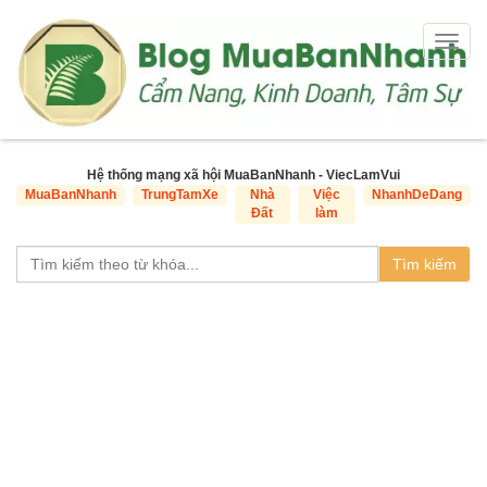
Togg
navig
Hệ thống mạng xã hội MuaBanNhanh - ViecLamVui
MuaBanNhanh
TrungTamXe
Nhà
Việc
NhanhDeDang
Đất
làm
Tìm kiếm