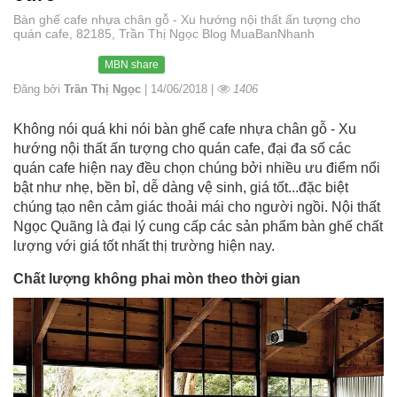
Bàn ghế cafe nhựa chân gỗ - Xu hướng nội thất ấn tượng cho
quán cafe, 82185, Trần Thị Ngọc Blog MuaBanNhanh
MBN share
Đăng bởi
Trần Thị Ngọc
| 14/06/2018 |
1406
Không nói quá khi nói bàn ghế cafe nhựa chân gỗ - Xu
hướng nội thất ấn tượng cho quán cafe, đại đa số các
quán cafe hiện nay đều chọn chúng bởi nhiều ưu điểm nổi
bật như nhẹ, bền bỉ, dễ dàng vệ sinh, giá tốt...đặc biệt
chúng tạo nên cảm giác thoải mái cho người ngồi. Nội thất
Ngọc Quãng là đại lý cung cấp các sản phẩm bàn ghế chất
lượng với giá tốt nhất thị trường hiện nay.
Chất lượng không phai mòn theo thời gian