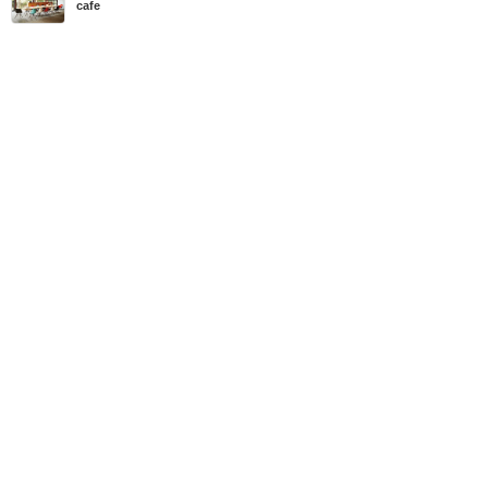
cafe
MBN share
>> Quảng cáo miễn phí
Bàn ghế cafe nhựa chân gỗ - Xu hướng nội thất ấn tượng cho quán
cafe
| Diễn đàn, Cẩm nang mua bán, Cẩm nang
Từ khóa tìm kiếm
bán bàn ghế cafe
,
Bàn ghế cafe
,
bàn ghế cafe
bằng gỗ
Bài viết liên quan Bàn ghế cafe nhựa chân gỗ - Xu
hướng nội thất ấn tượng cho quán cafe
Tin cùng người đăng
15/06/2018
Ưu nhược điểm của các loại bọc ghế sofa bạn cần
biết !
1880
15/06/2018
Thiết kế và ưu điểm nổi bật của bộ bàn ghế fansip
an
1633
15/06/2018
Bộ bàn ghế DSG-CABIN sự lựa chọn hoàn hảo!
1300