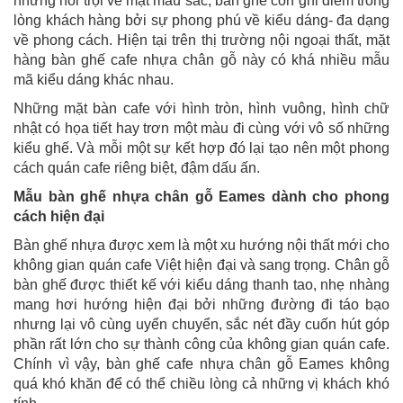
những nổi trội về mặt màu sắc, bàn ghế còn ghi điểm trong
lòng khách hàng bởi sự phong phú về kiểu dáng- đa dạng
về phong cách. Hiện tại trên thị trường nội ngoại thất, mặt
hàng bàn ghế cafe nhựa chân gỗ này có khá nhiều mẫu
mã kiểu dáng khác nhau.
Những mặt bàn cafe với hình tròn, hình vuông, hình chữ
nhật có họa tiết hay trơn một màu đi cùng với vô số những
kiểu ghế. Và mỗi một sự kết hợp đó lại tạo nên một phong
cách quán cafe riêng biệt, đậm dấu ấn.
Mẫu bàn ghế nhựa chân gỗ Eames dành cho phong
cách hiện đại
Bàn ghế nhựa được xem là một xu hướng nội thất mới cho
không gian quán cafe Việt hiện đại và sang trọng. Chân gỗ
bàn ghế được thiết kế với kiểu dáng thanh tao, nhẹ nhàng
mang hơi hướng hiện đại bởi những đường đi táo bạo
nhưng lại vô cùng uyển chuyển, sắc nét đầy cuốn hút góp
phần rất lớn cho sự thành công của không gian quán cafe.
Chính vì vậy, bàn ghế cafe nhựa chân gỗ Eames không
quá khó khăn để có thể chiều lòng cả những vị khách khó