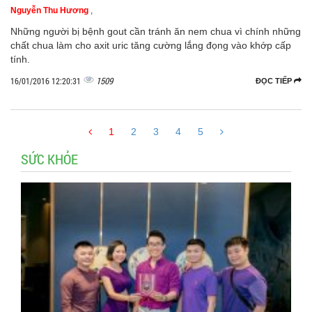
Nguyễn Thu Hương
,
Những người bị bệnh gout cần tránh ăn nem chua vì chính những
chất chua làm cho axit uric tăng cường lắng đọng vào khớp cấp
tính.
1509
16/01/2016 12:20:31
ĐỌC TIẾP
1
2
3
4
5
SỨC KHỎE