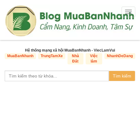
Togg
navig
Hệ thống mạng xã hội MuaBanNhanh - ViecLamVui
MuaBanNhanh
TrungTamXe
Nhà
Việc
NhanhDeDang
Đất
làm
Tìm kiếm