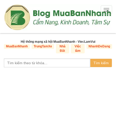
Togg
navig
Hệ thống mạng xã hội MuaBanNhanh - ViecLamVui
MuaBanNhanh
TrungTamXe
Nhà
Việc
NhanhDeDang
Đất
làm
Tìm kiếm