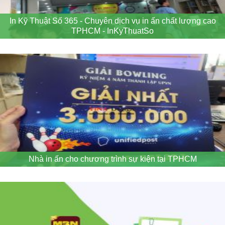
In Kỹ Thuật Số 365 - Chuyên dịch vụ in ấn chất lượng cao
TPHCM - InKyThuatSo
Nhà in ấn cho chương trình sự kiện tại TPHCM