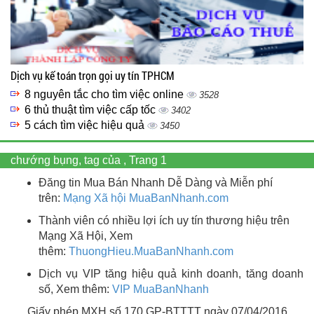
Dịch vụ kế toán trọn gọi uy tín TPHCM
8 nguyên tắc cho tìm việc online
3528
6 thủ thuật tìm việc cấp tốc
3402
5 cách tìm việc hiệu quả
3450
chướng bụng, tag của , Trang 1
Đăng tin Mua Bán Nhanh Dễ Dàng và Miễn phí
trên:
Mạng Xã hội MuaBanNhanh.com
Thành viên có nhiều lợi ích uy tín thương hiệu trên
Mạng Xã Hội, Xem
thêm:
ThuongHieu.MuaBanNhanh.
com
Dịch vụ VIP tăng hiệu quả kinh doanh, tăng doanh
số, Xem thêm:
VIP MuaBanNhanh
Giấy phép MXH số 170 GP-BTTTT ngày 07/04/2016