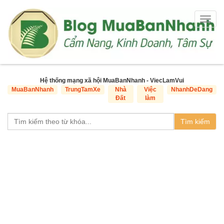
Togg
navig
Hệ thống mạng xã hội MuaBanNhanh - ViecLamVui
MuaBanNhanh
TrungTamXe
Nhà
Việc
NhanhDeDang
Đất
làm
Tìm kiếm