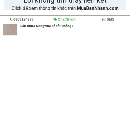
0903124896
ChatNhanh
SMS
Trang chủ
Diễn đàn
Đánh giá
Cẩm nang mua bán
Sàn nhựa Dongwha có tốt không?
MBN share
>> Bài PR miễn phí
Sàn nhựa Dongwha có tốt không?
| Diễn đàn, Đánh giá, Cẩm nang mua
bán
Từ khóa tìm kiếm
Sàn gỗ tự nhiên Thông
,
sàn nhựa cao cấp
,
Sàn
nhựa Dongwha
Bài viết liên quan Sàn nhựa Dongwha có tốt không?
Bài viết mới hơn
11/07/2018
Mua khăn trải bàn ở đâu tại TPHCM giá tốt, mẫu k
hăn trải bàn đẹp, chất lượng
4430