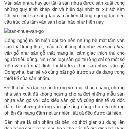
Ván sàn nhựa hay gọi tắt là sàn nhựa được sản xuất trong
những quy trình khép kín và hiện đại nhất tại xứ sở Kim
Chi với một sự sáng tạo và cải tiến không ngừng tạo nên
cấu trúc của tấm ván sàn hoàn hảo như hiện nay.
Công nghệ in ấn hiện đại tạo nên những bề mặt tấm ván
sàn thật trung thực, mẫu mã phong phú như
ván sàn nhựa
vân gỗ
như sàn gỗ thật mang lại cảm giác thích thú cho
người tiêu dùng. Nếu các loại sàn gỗ thường chỉ có một số
kiểu vân gỗ nhất định, thì khi lựa chọn sàn nhựa vân gỗ
Dongwha, bạn sẽ vô cùng bất ngờ trước sự đa dạng trong
thiết kế của sản phẩm.
Để thu hút và tạo sự ấn tượng với mọi khách hàng, những
nhà sản xuất đã không ngừng cho ra đời những mẫu sàn
nhựa vân gỗ với các kiểu vân gỗ vô cùng tinh tế và độc
đáo. Từ những đường vân gỗ sống động cho đến những
phiến đá mang đậm nét tự nhiên, tất cả đều được tái hiện.
Sàn nhựa là sản phẩm rất bền, có thời gian sử dụng lên
đến hàng chục năm, phù hợp cho các hộ gia đình hay khu