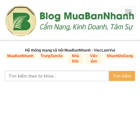
Togg
navig
Hệ thống mạng xã hội MuaBanNhanh - ViecLamVui
MuaBanNhanh
TrungTamXe
Nhà
Việc
NhanhDeDang
Đất
làm
Tìm kiếm