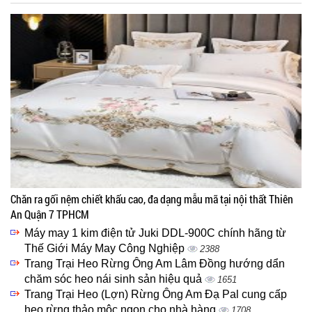
Chăn ra gối nệm chiết khấu cao, đa dạng mẫu mã tại nội thất Thiên
An Quận 7 TPHCM
Máy may 1 kim điện tử Juki DDL-900C chính hãng từ
Thế Giới Máy May Công Nghiệp
2388
Trang Trại Heo Rừng Ông Am Lâm Đồng hướng dẩn
chăm sóc heo nái sinh sản hiệu quả
1651
Trang Trại Heo (Lợn) Rừng Ông Am Đạ Pal cung cấp
heo rừng thảo mộc ngon cho nhà hàng
1708