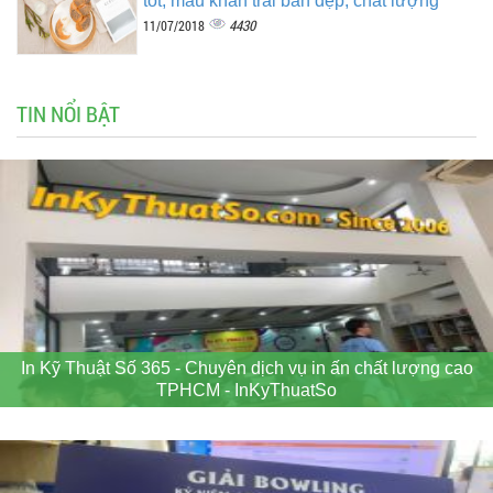
tốt, mẫu khăn trải bàn đẹp, chất lượng
4430
11/07/2018
TIN NỔI BẬT
In Kỹ Thuật Số 365 - Chuyên dịch vụ in ấn chất lượng cao
TPHCM - InKyThuatSo