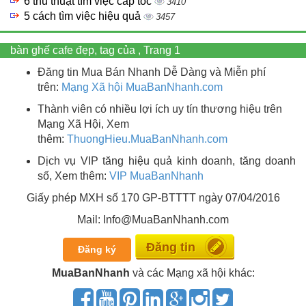
6 thủ thuật tìm việc cấp tốc
3410
5 cách tìm việc hiệu quả
3457
bàn ghế cafe đẹp, tag của , Trang 1
Đăng tin Mua Bán Nhanh Dễ Dàng và Miễn phí
trên:
Mạng Xã hội MuaBanNhanh.com
Thành viên có nhiều lợi ích uy tín thương hiệu trên
Mạng Xã Hội, Xem
thêm:
ThuongHieu.MuaBanNhanh.
com
Dịch vụ VIP tăng hiệu quả kinh doanh, tăng doanh
số, Xem thêm:
VIP MuaBanNhanh
Giấy phép MXH số 170 GP-BTTTT ngày 07/04/2016
Mail: Info@MuaBanNhanh.com
Miễn phí
Đăng ký
MuaBanNhanh
và các Mạng xã hội khác: