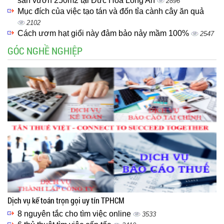
sân vườn 250m2 tại Đức Hòa Long An
2896
Mục đích của việc tạo tán và đốn tỉa cành cây ăn quả
2102
Cách ươm hạt giổi này đảm bảo nảy mầm 100%
2547
GÓC NGHỀ NGHIỆP
Dịch vụ kế toán trọn gọi uy tín TPHCM
8 nguyên tắc cho tìm việc online
3533