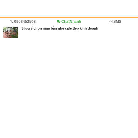
0908452508
ChatNhanh
SMS
Trang chủ
Diễn đàn
Cẩm nang mua bán
Cẩm nang
3 lưu ý chọn mua bàn ghế cafe đẹp kinh doanh
MBN share
>> Quảng cáo miễn phí
3 lưu ý chọn mua bàn ghế cafe đẹp kinh doanh
| Diễn đàn, Cẩm nang
mua bán, Cẩm nang
Từ khóa tìm kiếm
Bàn ghế cafe
,
bàn ghế cafe tphcm
,
bàn ghế caf
e đẹp
Bài viết liên quan 3 lưu ý chọn mua bàn ghế cafe
đẹp kinh doanh
Tin cùng người đăng
18/07/2018
Kinh nghiệm lựa chọn mua bàn ghế cafe ngoài trời
1243