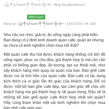
꧁༒๖Thanh༒༒bình ꧂࿐ Blog MuaBanNhanh
MBN share
Đăng bởi
꧁༒๖Thanh༒༒bình ꧂࿐
| 18/07/2018 |
1420
Nhu cầu vui chơi, giải trí, ăn uống ngày càng phát triển.
Bạn đang có ý định kinh doanh quán cafe, quán ăn nhưng
lại chưa có kinh nghiệm chọn mua nội thất?
Một quán cafe thu hút được khách hàng không chỉ bởi đồ
uống ngon, phục vụ chu đóa, giá thành hợp lý mà còn cần
phải có không gian đẹp, ấn tượng, tạo sự thoải mái, như
vậy khách hàng mới quay lại quán của bạn. Bàn ghế cafe
được coi là linh hồn của quán cafe. Bàn cafe có tác dụng
kích thích cà vị giác lẫn thị giác của khách hàng. Để có
được một bộ ban ghe cafe đẹp, tạo cảm giác dễ chịu với
khách hàng mà giá thành hợp lý rất quan trọng. Đâu sẽ là
những bộ bàn ghế quán cafe thích hợp nhất với quán?
Hãy cùng tham khảo một vài kinh nghiệm khi chọn mua
bàn ghế cafe xem sao.