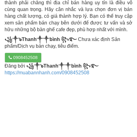
thành phải chăng thì địa chỉ bán hàng uy tín là điều vô
cùng quan trọng. Hãy cân nhắc và lựa chọn đơn vị bán
hàng chất lượng, có giá thành hợp lý. Bạn có thể truy cập
xem sản phẩm bán chạy bên dưới để được tư vấn và sở
hữu những bộ bàn ghế cafe đẹp, phù hợp nhất với mình.
꧁༒๖Thanh༒༒bình ꧂࿐
Chưa xác định Sản
phẩm/Dịch vụ bán chạy, tiêu điểm.
0908452508
Đăng bởi
꧁༒๖Thanh༒༒bình ꧂࿐
https://muabannhanh.com/0908452508