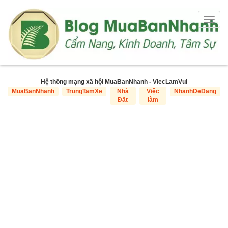
Togg
navig
Hệ thống mạng xã hội MuaBanNhanh - ViecLamVui
MuaBanNhanh
TrungTamXe
Nhà
Việc
NhanhDeDang
Đất
làm