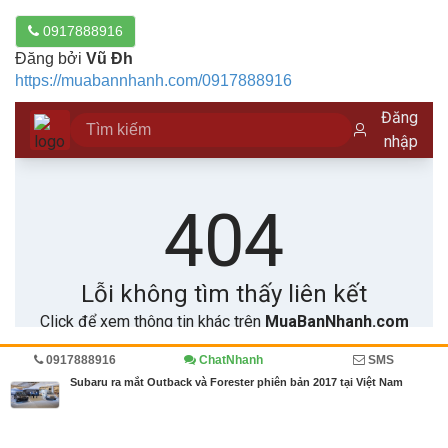
0917888916
Đăng bởi
Vũ Đh
https://muabannhanh.com/0917888916
0917888916
ChatNhanh
SMS
Trang chủ
Ô tô, Xe máy
Diễn đàn
Subaru ra mắt Outback và Forester phiên bản 2017 tại Việt Nam
MBN share