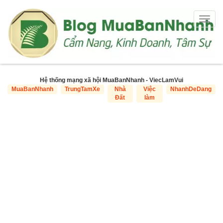
Togg
navig
Hệ thống mạng xã hội MuaBanNhanh - ViecLamVui
MuaBanNhanh
TrungTamXe
Nhà
Việc
NhanhDeDang
Đất
làm