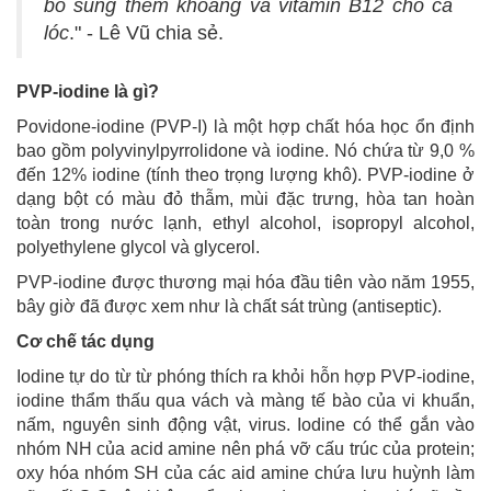
bổ sung thêm khoảng và vitamin B12 cho cá
lóc
." - Lê Vũ chia sẻ.
PVP-iodine là gì?
Povidone-iodine (PVP-I) là một hợp chất hóa học ổn định
bao gồm polyvinylpyrrolidone và iodine. Nó chứa từ 9,0 %
đến 12% iodine (tính theo trọng lượng khô). PVP-iodine ở
dạng bột có màu đỏ thẫm, mùi đặc trưng, hòa tan hoàn
toàn trong nước lạnh, ethyl alcohol, isopropyl alcohol,
polyethylene glycol và glycerol.
PVP-iodine được thương mại hóa đầu tiên vào năm 1955,
bây giờ đã được xem như là chất sát trùng (antiseptic).
Cơ chế tác dụng
Iodine tự do từ từ phóng thích ra khỏi hỗn hợp PVP-iodine,
iodine thẩm thấu qua vách và màng tế bào của vi khuẩn,
nấm, nguyên sinh động vật, virus. Iodine có thể gắn vào
nhóm NH của acid amine nên phá vỡ cấu trúc của protein;
oxy hóa nhóm SH của các aid amine chứa lưu huỳnh làm