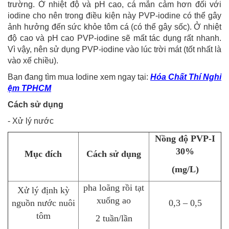
trường. Ở nhiệt độ và pH cao, cá mẫn cảm hơn đối với
iodine cho nên trong điều kiện này PVP-iodine có thể gây
ảnh hưởng đến sức khỏe tôm cá (có thể gây sốc). Ở nhiệt
độ cao và pH cao PVP-iodine sẽ mất tác dụng rất nhanh.
Vì vậy, nên sử dụng PVP-iodine vào lúc trời mát (tốt nhất là
vào xế chiều).
Bạn đang tìm mua Iodine xem ngay tại:
Hóa Chất Thí Nghi
ệm TPHCM
Cách sử dụng
- Xử lý nước
Nồng độ PVP-I
30%
Mục đích
Cách sử dụng
(mg/L)
pha loãng rồi tạt
Xử lý định kỳ
xuống ao
nguồn nước nuôi
0,3 – 0,5
tôm
2 tuần/lần