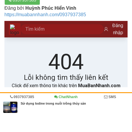
Đăng bởi
Huỳnh Phúc Hiển Vinh
https://muabannhanh.com/0937937385
0937937385
ChatNhanh
SMS
Trang chủ
Diễn đàn
Cẩm nang
Sử dụng Iodine trong nuôi trồng thủy sản
MBN share
>> Quảng cáo miễn phí