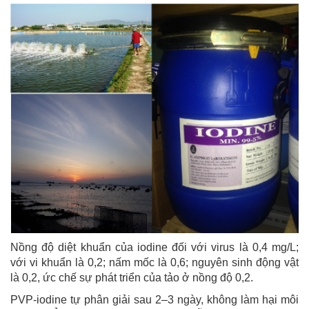
Nồng độ diệt khuẩn của iodine đối với virus là 0,4 mg/L;
với vi khuẩn là 0,2; nấm mốc là 0,6; nguyên sinh động vật
là 0,2, ức chế sự phát triển của tảo ở nồng độ 0,2.
PVP-iodine tự phân giải sau 2–3 ngày, không làm hại môi