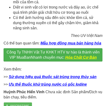
mồi của tôm cá.
Diệt vi sinh vật có lợi trong nước và đáy ao, ức chế
quá trình phân giải chất hữu cơ trong ao nuôi
Có thể ảnh hưởng xấu đến sức khỏe tôm cá, sử
dụng thường xuyên có thể gây chậm lớn, giảm khả
năng sinh sản.
Theo UV-Việt Nam
Có thể bạn quan tâm:
Mẫu hợp đồng mua bán hàng hóa
Công Ty TNHH Vật Tư KHKT HTV tự hào là thành viên
VIP MuaBanNhanh chuyên mục:
Hóa Chất Cơ Bản
Xem thêm:
>>
Sử dụng hiệu quả thuốc sát trùng trong thủy sản
>>
Ưu thế thuốc khử trùng nước có gốc Iodine
Huỳnh Phúc Hiển Vinh
Chưa xác định Sản phẩm/Dịch vụ
bán chạy, tiêu điểm.
0937937385