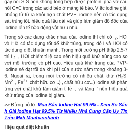
gãy nối S-S nên không tổng hợp được protein; phá vỡ cầu
nối C=C trong các acid béo ở màng tế bào. Việc iodine giải
phóng từ từ ra khỏi hợp chất PVP–iodine nên có tác dụng
sát trùng tốt, hiệu quả lâu dài và giúp làm giảm độ độc của
Iodine lên tế bào động vật hữu nhũ.
Trong số các dạng khác nhau của iodine thì chỉ có I
, HOI
2
-
và I
là có tác dụng tốt để khử trùng, trong đó I và HOI có
tác dụng diệt khuẩn mạnh. Trong môi trường pH thấp 2.5-7
thì I
, HOI chiếm tỉ lệ cao nên hiệu quả khử trùng cao so
2
với môi trường có pH cao. Hiệu quả khử trùng cùa PVP-
iodine sẽ đạt tối đa khi pH của nước nằm trong khoảng 3-
6. Ngoài ra, trong môi trường có nhiều chất khử (H
S,
2
2+
2+
Mn
, Fe
, chất hữu cơ...) , chất hữu cơ...) iodine sẽ phản
-
ứng với chất khử làm giảm tỉ lệ I
và tăng I
nên hiệu quả
2
khử trùng của Iodine bị giảm.
>> Đừng bỏ lỡ:
Mua Bán Iodine Hạt 99.5% - Xem So Sán
h Giá Iodine Hạt 99.5% Từ Nhiều Nhà Cung Cấp Uy Tín
Trên Mxh Muabannhanh
Hiệu quả diệt khuẩn