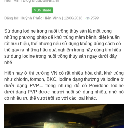
Hiển Vinh Blog MuaBanNhanh
MBN share
Đăng bởi
Huỳnh Phúc Hiển Vinh
| 12/06/2018 |
2599
Sử dụng Iodine trong nuôi trồng thủy sản là một trong
những phương pháp để khử trùng mầm bệnh, diệt khuẩn
rất hữu hiệu, thế nhưng nếu sử dụng không đúng cách có
thể gây ra những hậu quả nghiêm trọng hãy cùng tìm hiểu
sử dụng Iodine trong nuôi trồng thủy sản ngay dưới đây
nhé
Hiện nay ở thị trường VN có rất nhiều hóa chất khử trùng
như chlorin, formon, BKC, iodine dạng thường và iodine ở
dưới dạng PVP.... trong những đó có Povidone Iodine
dưới dạng PVP được người nuôi sử dụng nhiều, nhờ nó
có nhiều ưu thế vượt trội so với các loai khác.