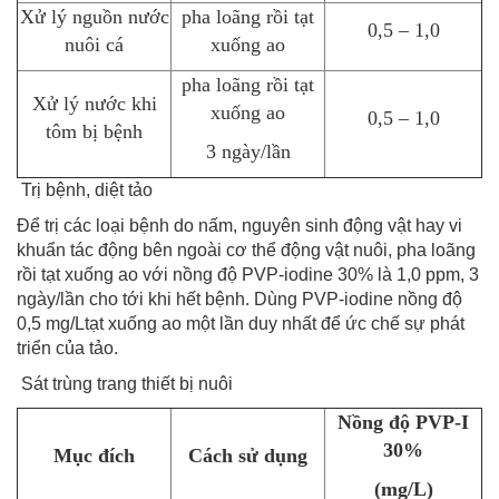
Xử lý nguồn nước
pha loãng rồi tạt
0,5 – 1,0
nuôi cá
xuống ao
pha loãng rồi tạt
Xử lý nước khi
xuống ao
0,5 – 1,0
tôm bị bệnh
3 ngày/lần
Trị bệnh, diệt tảo
Để trị các loại bệnh do nấm, nguyên sinh động vật hay vi
khuẩn tác động bên ngoài cơ thể động vật nuôi, pha loãng
rồi tạt xuống ao với nồng độ PVP-iodine 30% là 1,0 ppm, 3
ngày/lần cho tới khi hết bệnh. Dùng PVP-iodine nồng độ
0,5 mg/Ltạt xuống ao một lần duy nhất để ức chế sự phát
triển của tảo.
Sát trùng trang thiết bị nuôi
Nồng độ PVP-I
30%
Mục đích
Cách sử dụng
(mg/L)