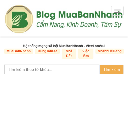
Togg
navig
Hệ thống mạng xã hội MuaBanNhanh - ViecLamVui
MuaBanNhanh
TrungTamXe
Nhà
Việc
NhanhDeDang
Đất
làm
Tìm kiếm