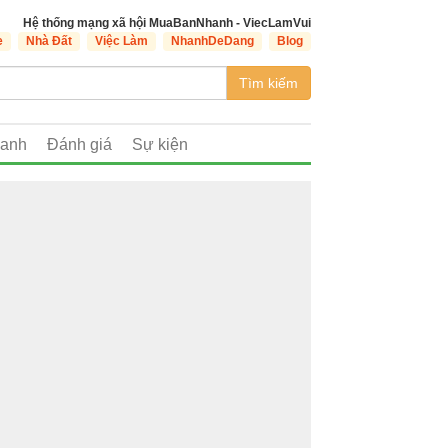
Hệ thống mạng xã hội MuaBanNhanh - ViecLamVui
e
Nhà Đất
Việc Làm
NhanhDeDang
Blog
Tìm kiếm
oanh
Đánh giá
Sự kiện