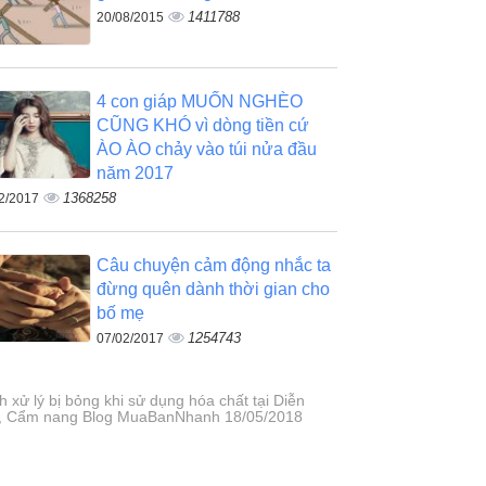
1411788
20/08/2015
4 con giáp MUỐN NGHÈO
CŨNG KHÓ vì dòng tiền cứ
ÀO ÀO chảy vào túi nửa đầu
năm 2017
1368258
2/2017
Câu chuyện cảm động nhắc ta
đừng quên dành thời gian cho
bố mẹ
1254743
07/02/2017
 xử lý bị bỏng khi sử dụng hóa chất tại Diễn
, Cẩm nang Blog MuaBanNhanh 18/05/2018