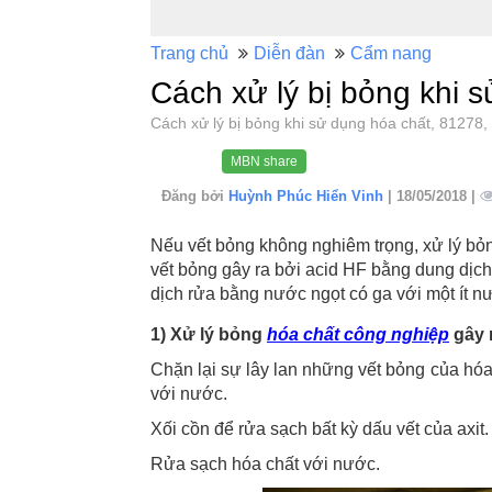
Trang chủ
Diễn đàn
Cẩm nang
Cách xử lý bị bỏng khi 
Cách xử lý bị bỏng khi sử dụng hóa chất, 8127
MBN share
Đăng bởi
Huỳnh Phúc Hiển Vinh
| 18/05/2018 |
Nếu vết bỏng không nghiêm trọng, xử lý bỏn
vết bỏng gây ra bởi acid HF bằng dung dịc
dịch rửa bằng nước ngọt có ga với một ít 
1) Xử lý bỏng
hóa chất công nghiệp
gây 
Chặn lại sự lây lan những vết bỏng của hó
với nước.
Xối cồn để rửa sạch bất kỳ dấu vết của axit.
Rửa sạch hóa chất với nước.