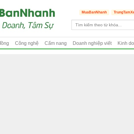
MuaBanNhanh
TrungTamX
đồng
Công nghệ
Cẩm nang
Doanh nghiệp viết
Kinh d