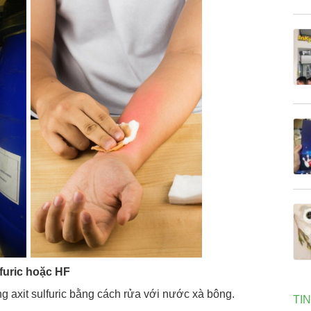
lfuric hoặc HF
g axit sulfuric bằng cách rửa với nước xà bông.
TI