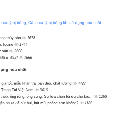
 xử lý bị bỏng
,
Cách xử lý bị bỏng khi sử dụng hóa chất
rong thủy sản
1678
c Iodine
1744
ủy sản
2600
 Độ ở đâu?
1556
 dụng hóa chất
giá tốt, mẫu khăn trải bàn đẹp, chất lượng
4427
 Trang Tại Việt Nam
3416
 thép, ống rồng, ống sùng: Sự lựa chọn tối ưu cho tàu...
1268
gân nhựa để hút bụi, hút mùi phòng sơn không?
1186