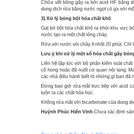
Chữa vết bỏng gây ra bởi acid HF bằng d
dung dịch rửa bằng nước ngọt có ga với mộ
3) Xử lý bỏng bột hóa chất khô
Gạt bỏ bột hóa chất khô ra khỏi khu vực bỏ
nước tạo ra một chất lỏng cháy.
Rửa với nước vòi chảy ít nhất 20 phút. Chỉ l
Lưu ý khi xử lý một số hóa chất gây bỏn
Liên hệ lập tức với bộ phận kiểm soát chất
cổ họng hoặc đã nuốt cơ quan nội tạng. Ma
các nhà điều hành biết rõ những gì bạn đã n
Đừng bao giờ rửa mắt trực tiếp với acid 
tuôn ra các chất hóa học.
Không rửa mắt với bicarbonate của dung dị
Huỳnh Phúc Hiển Vinh
Chưa xác định sản 