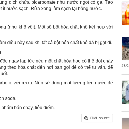
ung dịch chứa bicarbonate như nước ngọt có ga. Tạo
t ít nước sạch. Rửa xong làm sạch lại bằng nước.
ng (như khô vôi). Một số bột hóa chất khô kết hợp với
àm điều này sau khi tất cả bột hóa chất khô đã bị gạt đi.
g:
 độc ngay lập tức nếu một chất hóa học có thể đốt cháy
27/0
ng theo hóa chất đến nơi bạn gọi để có thể tư vấn, để
uốt.
carbolic với rượu. Nên sử dụng một lượng lớn nước để
ch soda.
phẩm bán chạy, tiêu điểm.
HTML source