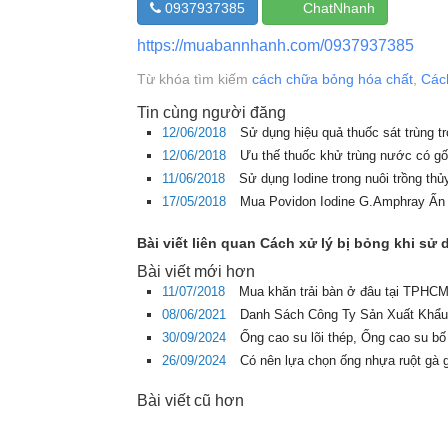
0937937385
ChatNhanh
https://muabannhanh.com/0937937385
Từ khóa tìm kiếm
cách chữa bỏng hóa chất
,
Cách
Tin cùng người đăng
12/06/2018
Sử dụng hiệu quả thuốc sát trùng t
12/06/2018
Ưu thế thuốc khử trùng nước có gố
11/06/2018
Sử dụng Iodine trong nuôi trồng th
17/05/2018
Mua Povidon Iodine G.Amphray Ấn
Bài viết liên quan Cách xử lý bị bỏng khi sử
Bài viết mới hơn
11/07/2018
Mua khăn trải bàn ở đâu tại TPHCM 
08/06/2021
Danh Sách Công Ty Sản Xuất Khẩu
30/09/2024
Ống cao su lõi thép, Ống cao su bố
26/09/2024
Có nên lựa chọn ống nhựa ruột gà 
Bài viết cũ hơn