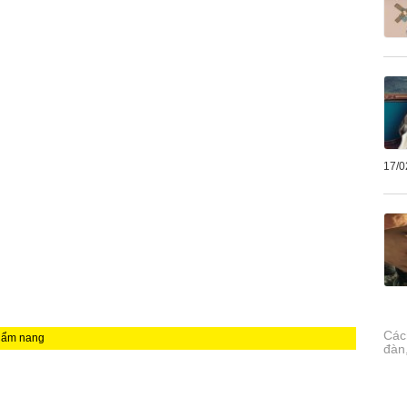
17/0
Cách
 Cẩm nang
đàn