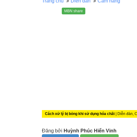
Trang chủ
Diễn đàn
Cẩm nang
MBN share
Cách xử lý bị bỏng khi sử dụng hóa chất
| Diễn đàn,
Đăng bởi
Huỳnh Phúc Hiển Vinh