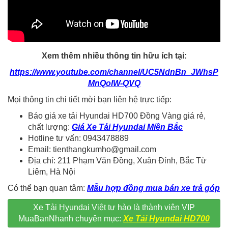
Xem thêm nhiều thông tin hữu ích tại:
https://www.youtube.com/channel/UC5NdnBn_JWhsP
MnQolW-QVQ
Mọi thông tin chi tiết mời bạn liên hệ trực tiếp:
Báo giá xe tải Hyundai HD700 Đồng Vàng giá rẻ,
chất lượng:
Giá Xe Tải Hyundai Miền Bắc
Hotline tư vấn: 0943478889
Email: tienthangkumho@gmail.com
Địa chỉ: 211 Phạm Văn Đồng, Xuân Đỉnh, Bắc Từ
Liêm, Hà Nội
Có thể bạn quan tâm:
Mẫu hợp đồng mua bán xe trả góp
Xe Tải Hyundai Việt tự hào là thành viên VIP
MuaBanNhanh chuyên mục:
Xe Tải Hyundai HD700