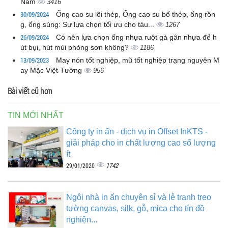
Nam
3416
30/09/2024
Ống cao su lõi thép, Ống cao su bố thép, ống rồn
g, ống sùng: Sự lựa chọn tối ưu cho tàu...
1267
26/09/2024
Có nên lựa chọn ống nhựa ruột gà gân nhựa để h
út bụi, hút mùi phòng sơn không?
1186
13/09/2023
May nón tốt nghiệp, mũ tốt nghiệp trạng nguyên M
ay Mặc Việt Tường
956
Bài viết cũ hơn
TIN MỚI NHẤT
Công ty in ấn - dịch vụ in Offset InKTS -
giải pháp cho in chất lượng cao số lượng
ít
1742
29/01/2020
Ngôi nhà in ấn chuyên sỉ và lẻ tranh treo
tường canvas, silk, gỗ, mica cho tín đồ
nghiện...