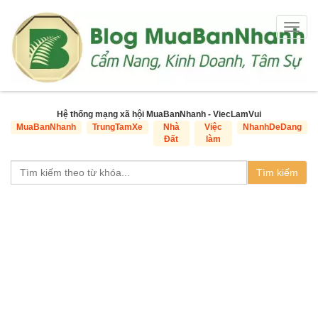
Togg
navig
Hệ thống mạng xã hội MuaBanNhanh - ViecLamVui
MuaBanNhanh
TrungTamXe
Nhà
Việc
NhanhDeDang
Đất
làm
Tìm kiếm