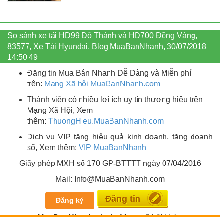
So sánh xe tải HD99 Đô Thành và HD700 Đồng Vàng,
83577, Xe Tải Hyundai, Blog MuaBanNhanh, 30/07/2018
14:50:49
Đăng tin Mua Bán Nhanh Dễ Dàng và Miễn phí
trên:
Mạng Xã hội MuaBanNhanh.com
Thành viên có nhiều lợi ích uy tín thương hiệu trên
Mạng Xã Hội, Xem
thêm:
ThuongHieu.MuaBanNhanh.
com
Dịch vụ VIP tăng hiệu quả kinh doanh, tăng doanh
số, Xem thêm:
VIP MuaBanNhanh
Giấy phép MXH số 170 GP-BTTTT ngày 07/04/2016
Mail: Info@MuaBanNhanh.com
Miễn phí
Đăng ký
MuaBanNhanh
và các Mạng xã hội khác: