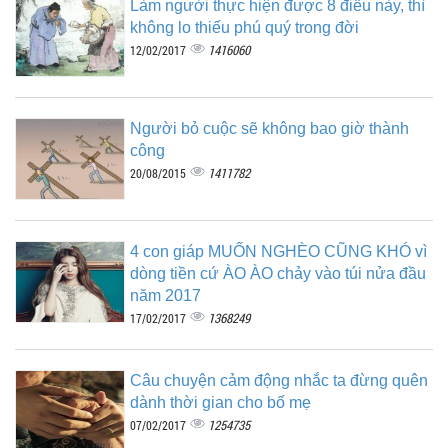
Làm người thực hiện được 8 điều này, thì
không lo thiếu phú quý trong đời
1416060
12/02/2017
Người bỏ cuộc sẽ không bao giờ thành
công
1411782
20/08/2015
4 con giáp MUỐN NGHÈO CŨNG KHÓ vì
dòng tiền cứ ÀO ÀO chảy vào túi nửa đầu
năm 2017
1368249
17/02/2017
Câu chuyện cảm động nhắc ta đừng quên
dành thời gian cho bố mẹ
1254735
07/02/2017