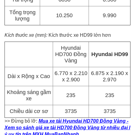
Tổng trọng
10.250
9.990
lượng
Kích thước xe (mm):
Kích thước xe HD99 lớn hơn
Hyundai
HD700 Đồng
Hyundai HD99
Vàng
6.770 x 2.210
6.875 x 2.190 x
Dài x Rộng x Cao
x 2.900
2.970
Khoảng sáng gầm
235
235
xe
Chiều dài cơ sơ
3735
3735
>> Đừng bỏ lỡ
:
Mua xe tải Hyundai HD700 Đồng Vàng -
Xem so sánh giá xe tải HD700 Đồng Vàng từ nhiều đại l
ý uy tín trên MXH MuaBanNhanh