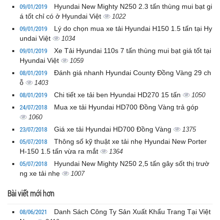
09/01/2019
Hyundai New Mighty N250 2.3 tấn thùng mui bạt gi
á tốt chỉ có ở Hyundai Việt
1022
09/01/2019
Lý do chọn mua xe tải Hyundai H150 1.5 tấn tại Hy
undai Việt
1034
09/01/2019
Xe Tải Hyundai 110s 7 tấn thùng mui bạt giá tốt tại
Hyundai Việt
1059
08/01/2019
Đánh giá nhanh Hyundai County Đồng Vàng 29 ch
ỗ
1403
08/01/2019
Chi tiết xe tải ben Hyundai HD270 15 tấn
1050
24/07/2018
Mua xe tải Hyundai HD700 Đồng Vàng trả góp
1060
23/07/2018
Giá xe tải Hyundai HD700 Đồng Vàng
1375
05/07/2018
Thông số kỹ thuật xe tải nhẹ Hyundai New Porter
H-150 1.5 tấn vừa ra mắt
1364
05/07/2018
Hyundai New Mighty N250 2,5 tấn gây sốt thị trườ
ng xe tải nhẹ
1007
Bài viết mới hơn
08/06/2021
Danh Sách Công Ty Sản Xuất Khẩu Trang Tại Việt