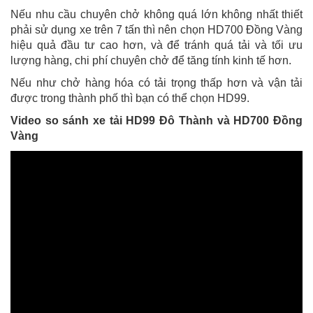
Nếu nhu cầu chuyên chở không quá lớn không nhất thiết
phải sử dụng xe trên 7 tấn thì nên chọn HD700 Đồng Vàng
hiệu quả đầu tư cao hơn, và để tránh quá tải và tối ưu
lượng hàng, chi phí chuyên chở để tăng tính kinh tế hơn.
Nếu như chở hàng hóa có tải trọng thấp hơn và vận tải
được trong thành phố thì bạn có thể chọn HD99.
Video so sánh xe tải HD99 Đô Thành và HD700 Đồng
Vàng