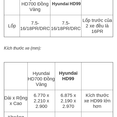
HD700 Đồng
Hyundai HD99
Vàng
Lốp trước của
7.5-
7.5-
Lốp
2 xe đều là
16/18PR/DRC
16/18PR/DRC
16PR
Kích thước xe (mm):
Hyundai
Hyundai
HD99
HD700 Đồng
Vàng
6.770 x
6.875 x
Kích thước
Dài x Rộng
2.210 x
2.190 x
xe HD99 lớn
x Cao
2.900
2.970
hơn