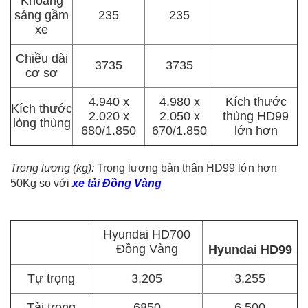
Khoảng
sáng gầm
235
235
xe
Chiều dài
3735
3735
cơ sơ
4.940 x
4.980 x
Kích thước
Kích thước
2.020 x
2.050 x
thùng HD99
lòng thùng
680/1.850
670/1.850
lớn hơn
Trọng lượng (kg):
Trọng lượng bản thân HD99 lớn hơn
50Kg so với
xe tải Đồng Vàng
Hyundai HD700
Đồng Vàng
Hyundai HD99
Tự trọng
3,205
3,255
Tải trọng
6850
6.500