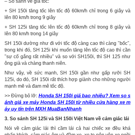
– So sánh về gia tốc:
+ SH 150i tăng tốc lên tốc độ 60km/h chỉ trong 6 giây và
lên 80 km/h trong 9 giây
+ SH 125i tăng tốc lên tốc độ 60km/h chỉ trong 8 giây và
lên 80 km/h trong 14 giây
SH 150i dường như đi với tốc độ càng cao thì càng "bốc",
trong khi đó, SH 125i khi muốn tăng lên tốc độ cao thì cần
"sự cố gắng rất nhiều" và so với SH150i, thì SH 125 như
ông già và chàng thanh niên.
Như vậy, về sức mạnh, SH 150i gần như gấp rưỡi SH
125i, do đó, SH 150i rất thích hợp giành cho những người
mạnh mẽ và đam mê tốc độ.
>> Đừng bỏ lỡ:
Honda SH 150i giá bao nhiêu? Xem so s
ánh giá xe máy Honda SH 150i từ nhiều cửa hàng xe m
áy uy tín trên MXH MuaBanNhanh
3. So sánh SH 125i và SH 150i Việt Nam về cảm giác lái
Nói về cảm giác lái thì cầm lái cả hai chiếc xe đều khá
phấn khích, cảm giác êm và đầm xe, xe to nên yên xe ngồi