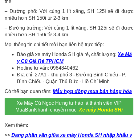
thể:
– Đường phố: Với cùng 1 lít xăng, SH 125i sẽ đi được
nhiều hơn SH 150i từ 2-3 km
– Đường trường: Với cùng 1 lít xăng, SH 125i sẽ đi được
nhiều hơn SH 150i từ 3-4 km
Mọi thông tin chi tiết mời bạn liên hệ trực tiếp:
Báo giá xe máy Honda SH giá rẻ, chất lượng:
Xe Má
y Cũ Giá Rẻ TPHCM
Hotline tư vấn: 0984840462
Địa chỉ: 27A1 - khu phố 3 - Đường Bình Chiểu - P.
Bình Chiểu - Quận Thủ Đức - Hồ Chí Minh
Có thể bạn quan tâm:
Mẫu hợp đồng mua bán hàng hóa
Xe Máy Cũ Ngọc Hưng tự hào là thành viên VIP
MuaBanNhanh chuyên mục:
Xe máy Honda SHi
Xem thêm:
>>
Đang phân vân giữa xe máy Honda SH nhập khẩu v