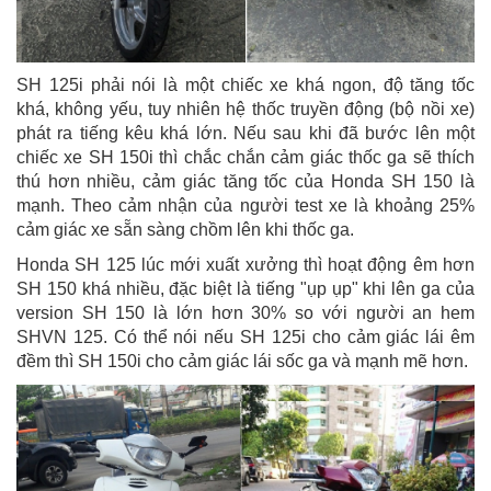
SH 125i phải nói là một chiếc xe khá ngon, độ tăng tốc
khá, không yếu, tuy nhiên hệ thốc truyền động (bộ nồi xe)
phát ra tiếng kêu khá lớn. Nếu sau khi đã bước lên một
chiếc xe SH 150i thì chắc chắn cảm giác thốc ga sẽ thích
thú hơn nhiều, cảm giác tăng tốc của Honda SH 150 là
mạnh. Theo cảm nhận của người test xe là khoảng 25%
cảm giác xe sẵn sàng chồm lên khi thốc ga.
Honda SH 125 lúc mới xuất xưởng thì hoạt động êm hơn
SH 150 khá nhiều, đặc biệt là tiếng "ụp ụp" khi lên ga của
version SH 150 là lớn hơn 30% so với người an hem
SHVN 125. Có thể nói nếu SH 125i cho cảm giác lái êm
đềm thì SH 150i cho cảm giác lái sốc ga và mạnh mẽ hơn.