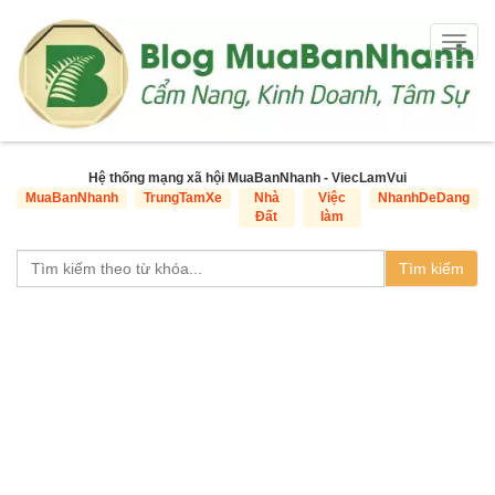
Togg
navig
Hệ thống mạng xã hội MuaBanNhanh - ViecLamVui
MuaBanNhanh
TrungTamXe
Nhà
Việc
NhanhDeDang
Đất
làm
Tìm kiếm