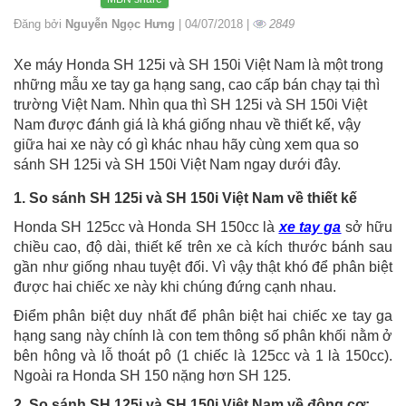
Đăng bởi
Nguyễn Ngọc Hưng
| 04/07/2018 |
2849
Xe máy Honda SH 125i và SH 150i Việt Nam là một trong
những mẫu xe tay ga hạng sang, cao cấp bán chạy tại thì
trường Việt Nam. Nhìn qua thì SH 125i và SH 150i Việt
Nam được đánh giá là khá giống nhau về thiết kế, vậy
giữa hai xe này có gì khác nhau hãy cùng xem qua so
sánh SH 125i và SH 150i Việt Nam ngay dưới đây.
1. So sánh SH 125i và SH 150i Việt Nam về thiết kế
Honda SH 125cc và Honda SH 150cc là
xe tay ga
sở hữu
chiều cao, độ dài, thiết kế trên xe cà kích thước bánh sau
gần như giống nhau tuyệt đối. Vì vậy thật khó để phân biệt
được hai chiếc xe này khi chúng đứng cạnh nhau.
Điểm phân biệt duy nhất để phân biệt hai chiếc xe tay ga
hạng sang này chính là con tem thông số phân khối nằm ở
bên hông và lỗ thoát pô (1 chiếc là 125cc và 1 là 150cc).
Ngoài ra Honda SH 150 nặng hơn SH 125.
2. So sánh SH 125i và SH 150i Việt Nam về động cơ: