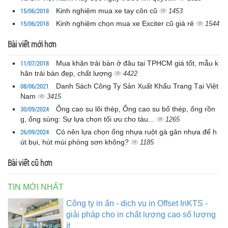
15/06/2018
Kinh nghiệm mua xe tay côn cũ
1453
15/06/2018
Kinh nghiệm chọn mua xe Exciter cũ giá rẻ
1544
Bài viết mới hơn
11/07/2018
Mua khăn trải bàn ở đâu tại TPHCM giá tốt, mẫu k
hăn trải bàn đẹp, chất lượng
4422
08/06/2021
Danh Sách Công Ty Sản Xuất Khẩu Trang Tại Việt
Nam
3415
30/09/2024
Ống cao su lõi thép, Ống cao su bố thép, ống rồn
g, ống sùng: Sự lựa chọn tối ưu cho tàu...
1265
26/09/2024
Có nên lựa chọn ống nhựa ruột gà gân nhựa để h
út bụi, hút mùi phòng sơn không?
1185
Bài viết cũ hơn
TIN MỚI NHẤT
Công ty in ấn - dịch vụ in Offset InKTS -
giải pháp cho in chất lượng cao số lượng
ít