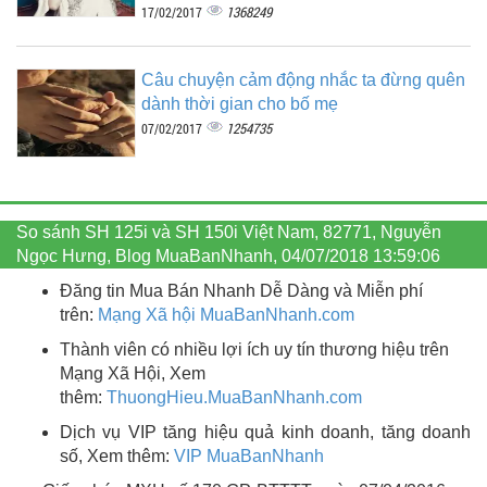
1368249
17/02/2017
Câu chuyện cảm động nhắc ta đừng quên
dành thời gian cho bố mẹ
1254735
07/02/2017
So sánh SH 125i và SH 150i Việt Nam, 82771, Nguyễn
Ngọc Hưng, Blog MuaBanNhanh, 04/07/2018 13:59:06
Đăng tin Mua Bán Nhanh Dễ Dàng và Miễn phí
trên:
Mạng Xã hội MuaBanNhanh.com
Thành viên có nhiều lợi ích uy tín thương hiệu trên
Mạng Xã Hội, Xem
thêm:
ThuongHieu.MuaBanNhanh.
com
Dịch vụ VIP tăng hiệu quả kinh doanh, tăng doanh
số, Xem thêm:
VIP MuaBanNhanh