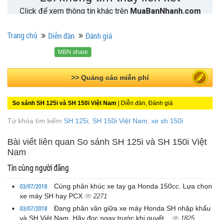
Trang chủ
Diễn đàn
Đánh giá
MBN share
>> Bài PR miễn phí
So sánh SH 125i và SH 150i Việt Nam
| Diễn đàn, Đánh giá
Từ khóa tìm kiếm
SH 125i
,
SH 150i Việt Nam
,
xe sh 150i
Bài viết liên quan So sánh SH 125i và SH 150i Việt
Nam
Tin cùng người đăng
03/07/2018
Cùng phân khúc xe tay ga Honda 150cc. Lựa chọn
xe máy SH hay PCX
2271
03/07/2018
Đang phân vân giữa xe máy Honda SH nhập khẩu
và SH Việt Nam. Hãy đọc ngay trước khi quyết...
1825