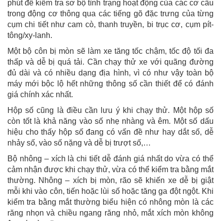
phút để kiểm tra sơ bộ tình trạng hoạt động của các cơ cấu
trong động cơ thông qua các tiếng gõ đặc trưng của từng
cụm chi tiết như cam cò, thanh truyền, bi trục cơ, cụm pít-
tông/xy-lanh.
Một bộ côn bị mòn sẽ làm xe tăng tốc chậm, tốc độ tối đa
thấp và dễ bị quá tải. Cần chạy thử xe với quãng đường
đủ dài và có nhiều dạng địa hình, vì có như vậy toàn bộ
máy mới bộc lộ hết những thông số cần thiết để có đánh
giá chính xác nhất.
Hộp số cũng là điều cần lưu ý khi chạy thử. Một hộp số
còn tốt là khả năng vào số nhẹ nhàng và êm. Một số dấu
hiệu cho thấy hộp số đang có vấn đề như hay dắt số, dễ
nhảy số, vào số nặng và dễ bị trượt số,…
Bộ nhông – xích là chi tiết dễ đánh giá nhất do vừa có thể
cảm nhận được khi chạy thử, vừa có thể kiểm tra bằng mắt
thường. Nhông – xích bị mòn, rão sẽ khiến xe dễ bị giật
mỗi khi vào côn, tiến hoặc lùi số hoặc tăng ga đột ngột. Khi
kiểm tra bằng mắt thường biểu hiện có nhông mòn là các
răng nhọn và chiều ngang răng nhỏ, mắt xích mòn không