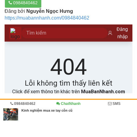
0984840462
Đăng bởi
Nguyễn Ngọc Hưng
https://muabannhanh.com/0984840462
0984840462
ChatNhanh
SMS
Trang chủ
Diễn đàn
Cẩm nang
Xe máy, Xe đạp
Kinh nghiệm mua xe tay côn cũ
MBN share
>> Quảng cáo miễn phí