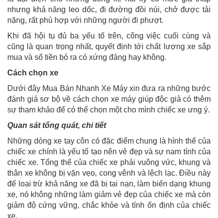
nhưng khả năng leo dốc, đi đường đồi núi, chở được tải
nặng, rất phù hợp với những người đi phượt.
Khi đã hội tụ đủ ba yếu tố trên, công việc cuối cùng và
cũng là quan trọng nhất, quyết định tới chất lượng xe sắp
mua và số tiền bỏ ra có xứng đáng hay không.
Cách chọn xe
Dưới đây Mua Bán Nhanh Xe Máy xin đưa ra những bước
đánh giá sơ bộ về cách chọn xe máy giúp độc giả có thêm
sự tham khảo để có thể chọn một cho mình chiếc xe ưng ý.
Quan sát tổng quát, chi tiết
Những dòng xe tay côn có đặc điểm chung là hình thể của
chiếc xe chính là yếu tố tạo nên vẻ đẹp và sự nam tính của
chiếc xe. Tổng thể của chiếc xe phải vuông vức, khung và
thân xe không bị vặn vẹo, cong vênh và lệch lạc. Điều này
để loại trừ khả năng xe đã bị tai nạn, làm biến dạng khung
xe, nó không những làm giảm vẻ đẹp của chiếc xe mà còn
giảm độ cứng vững, chắc khỏe và tính ổn định của chiếc
xe.