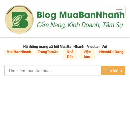
Togg
navig
Hệ thống mạng xã hội MuaBanNhanh - ViecLamVui
MuaBanNhanh
TrungTamXe
Nhà
Việc
NhanhDeDang
Đất
làm
Tìm kiếm