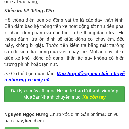
ôm sát vào răng,…
Kiểm tra hệ thống điện
Hệ thống điện trên xe đóng vai trò là các dây thần kinh.
Cần đảm bảo hệ thống trên xe hoạt động tốt như đèn pha,
xi-nhan, đèn phanh và đặc biệt là hệ thống đánh lửa. Hệ
thống đánh lửa ổn định sẽ giúp động cơ chạy êm, đều
máy, không bị giật. Trước tiên kiểm tra bằng mắt thường
sau đó kiểm tra thông qua việc chạy thử. Một ắc quy tốt sẽ
giúp xe khởi động dễ dàng, thân ắc quy không có hiện
tượng phình hoặc rạn nứt.
>> Có thể bạn quan tâm:
Mẫu hợp đồng mua bán chuyể
n nhượng xe máy cũ
Đại lý xe máy cũ ngọc Hưng tự hào là thành viên Vip
MuaBanNhanh chuyên mục:
Xe côn tay
Nguyễn Ngọc Hưng
Chưa xác định Sản phẩm/Dịch vụ
bán chạy, tiêu điểm.