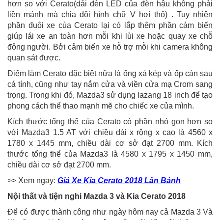
hơn so với Cerato(dải đèn LED của đèn hậu không phải
liền mảnh mà chia đôi hình chữ V hơi thô) . Tuy nhiên
phần đuôi xe của Cerato lại có lắp thêm phần cảm biến
giúp lái xe an toàn hơn mỗi khi lùi xe hoặc quay xe chỗ
đông người. Bởi cảm biến xe hỗ trợ mỗi khi camera không
quan sát được.
Điểm làm Cerato đặc biệt nữa là ống xả kép và ốp cản sau
cá tính, cũng như tay nắm cửa và viền cửa mạ Crom sang
trọng. Trong khi đó, Mazda3 sử dụng lazang 18 inch để tạo
phong cách thể thao mạnh mẽ cho chiếc xe của mình.
Kích thước tổng thể của Cerato có phần nhỏ gọn hơn so
với Mazda3 1.5 AT với chiều dài x rộng x cao là 4560 x
1780 x 1445 mm, chiều dài cơ sở đạt 2700 mm. Kích
thước tổng thể của Mazda3 là 4580 x 1795 x 1450 mm,
chiều dài cơ sở đạt 2700 mm.
>> Xem ngay:
Giá Xe Kia Cerato 2018 Lăn Bánh
Nội thất và tiện nghi Mazda 3 và Kia Cerato 2018
Để có được thành công như ngày hôm nay cả Mazda 3 Và