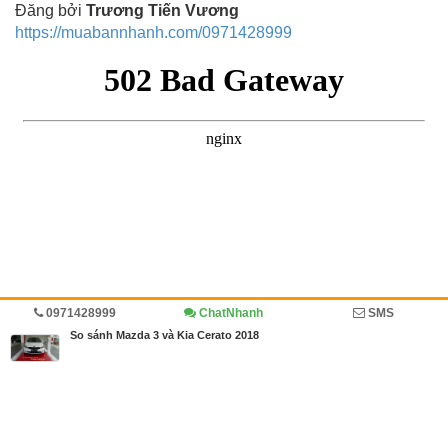
Đăng bởi
Trương Tiến Vương
https://muabannhanh.com/0971428999
0971428999
ChatNhanh
SMS
Trang chủ
Diễn đàn
Đánh giá
Ô tô, xe tải
So sánh Mazda 3 và Kia Cerato 2018
MBN share
>> Quảng cáo miễn phí