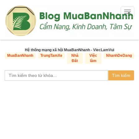
Togg
navig
Hệ thống mạng xã hội MuaBanNhanh - ViecLamVui
MuaBanNhanh
TrungTamXe
Nhà
Việc
NhanhDeDang
Đất
làm
Tìm kiếm