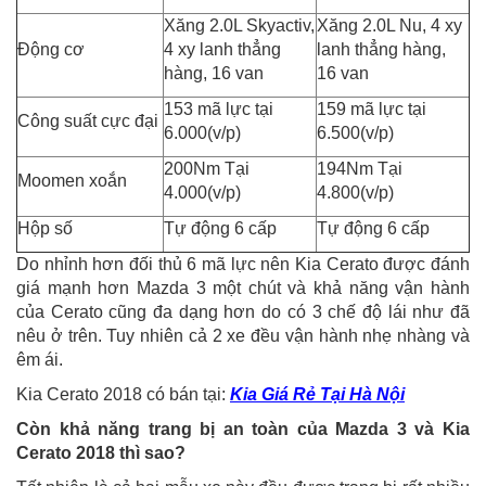
Xăng 2.0L Skyactiv,
Xăng 2.0L Nu, 4 xy
Động cơ
4 xy lanh thẳng
lanh thẳng hàng,
hàng, 16 van
16 van
153 mã lực tại
159 mã lực tại
Công suất cực đại
6.000(v/p)
6.500(v/p)
200Nm Tại
194Nm Tại
Moomen xoắn
4.000(v/p)
4.800(v/p)
Hộp số
Tự động 6 cấp
Tự động 6 cấp
Do nhỉnh hơn đối thủ 6 mã lực nên Kia Cerato được đánh
giá mạnh hơn Mazda 3 một chút và khả năng vận hành
của Cerato cũng đa dạng hơn do có 3 chế độ lái như đã
nêu ở trên. Tuy nhiên cả 2 xe đều vận hành nhẹ nhàng và
êm ái.
Kia Cerato 2018 có bán tại:
Kia Giá Rẻ Tại Hà Nội
Còn khả năng trang bị an toàn của Mazda 3 và Kia
Cerato 2018 thì sao?