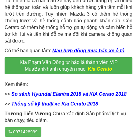
Tất nhiên là cả hai mẫu xe này đều được trang bị rất nhiều
hệ thống an toàn và luôn giúp khách hàng yên tâm mỗi khi
lướt trên đường. Tuy nhiên Mazda 3 có thêm hệ thống
chống trượt và hệ thống cảnh báo phanh khẩn cấp. Còn
Cerato có thêm hệ thống hỗ trợ ga tự động và cảm biến hỗ
trợ khi lùi và tiến khi đỗ xe mà đôi khi camera không quan
sát được.
Có thể bạn quan tâm:
Mẫu hợp đồng mua bán xe ô tô
Kia Phạm Văn Đồng tự hào là thành viên VIP
MuaBanNhanh chuyên mục:
Kia Cerato
Xem thêm:
>>
So sánh Hyundai Elantra 2018 và KIA Cerato 2018
>>
Thông số kỹ thuật xe Kia Cerato 2018
Trương Tiến Vương
Chưa xác định Sản phẩm/Dịch vụ
bán chạy, tiêu điểm.
0971428999