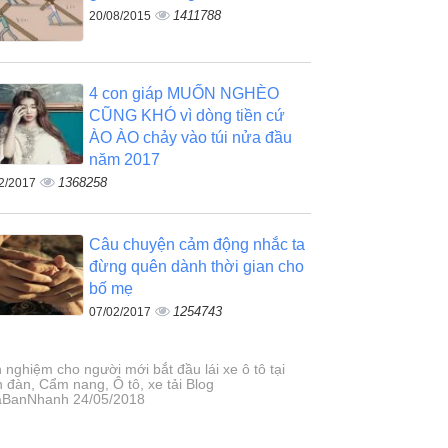
1411788
20/08/2015
4 con giáp MUỐN NGHÈO
CŨNG KHÓ vì dòng tiền cứ
ÀO ÀO chảy vào túi nửa đầu
năm 2017
1368258
2/2017
Câu chuyện cảm động nhắc ta
đừng quên dành thời gian cho
bố mẹ
1254743
07/02/2017
 nghiệm cho người mới bắt đầu lái xe ô tô tại
n đàn, Cẩm nang, Ô tô, xe tải Blog
BanNhanh 24/05/2018