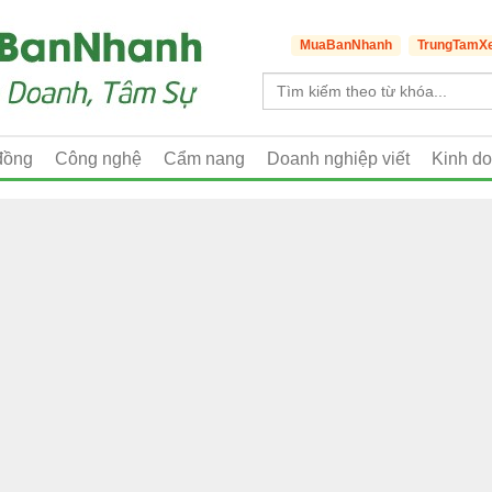
MuaBanNhanh
TrungTamX
đồng
Công nghệ
Cẩm nang
Doanh nghiệp viết
Kinh d