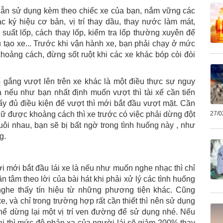
ẫn sử dụng kèm theo chiếc xe của bạn, nắm vững các
c ký hiệu cơ bản, vị trí thay dầu, thay nước làm mát,
p suất lốp, cách thay lốp, kiểm tra lốp thường xuyên để
 tạo xe... Trước khi vận hành xe, bạn phải chạy ở mức
oảng cách, đừng sốt ruột khi các xe khác bóp còi đòi
ố gắng vượt lên trên xe khác là một điều thực sự nguy
nếu như bạn nhất định muốn vượt thì tài xế cần tiến
ấy đủ điều kiện để vượt thì mới bắt đầu vượt mặt. Cần
iữ được khoảng cách thì xe trước có việc phải dừng đột
27/0
đuôi nhau, bạn sẽ bị bất ngờ trong tình huống này , như
g.
 mới bắt đầu lái xe là nếu như muốn nghe nhạc thì chỉ
tâm theo lời của bài hát khi phải xử lý các tình huống
 nghe thấy tín hiệu từ những phương tiện khác. Cũng
e, và chỉ trong trường hợp rất cần thiết thì nên sử dụng
hể dừng lại một vị trí ven đường để sử dụng nhé. Nếu
oại thì mức độ phản xạ của người lái sẽ giảm 200% thay