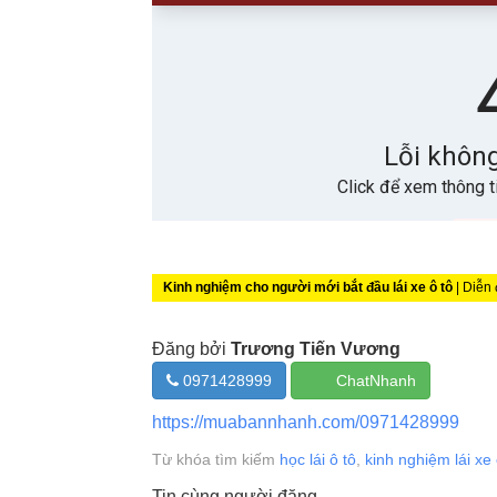
Kinh nghiệm cho người mới bắt đầu lái xe ô tô
| Diễn 
Đăng bởi
Trương Tiến Vương
0971428999
ChatNhanh
https://muabannhanh.com/0971428999
Từ khóa tìm kiếm
học lái ô tô
,
kinh nghiệm lái xe 
Tin cùng người đăng