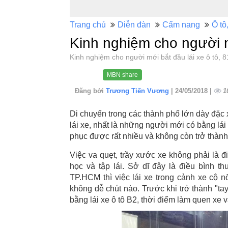
Trang chủ
Diễn đàn
Cẩm nang
Ô tô,
Kinh nghiệm cho người m
Kinh nghiệm cho người mới bắt đầu lái xe ô tô
MBN share
Đăng bởi
Trương Tiến Vương
| 24/05/2018 |
1
Di chuyển trong các thành phố lớn dày đặc 
lái xe, nhất là những người mới có bằng lái
phục được rất nhiều và không còn trở thành
Việc va quẹt, trầy xước xe không phải là 
học và tập lái. Sở dĩ đây là điều bình 
TP.HCM thì việc lái xe trong cảnh xe cộ 
không dễ chút nào. Trước khi trở thành "tay 
bằng lái xe ô tô B2, thời điểm làm quen xe 