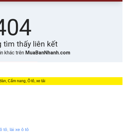
đàn, Cẩm nang, Ô tô, xe tải
ô tô
,
lái xe ô tô