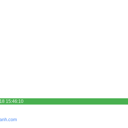
18 15:46:10
anh.
com