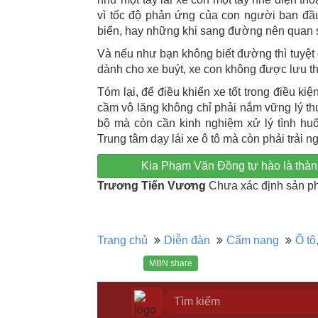
vì tốc độ phản ứng của con người ban đầu
biển, hay những khi sang đường nên quan s
Và nếu như bạn không biết đường thì tuyệt 
dành cho xe buýt, xe con không được lưu t
Tóm lại, để điều khiển xe tốt trong điều k
cầm vô lăng không chỉ phải nắm vững lý th
bộ mà còn cần kinh nghiệm xử lý tình hu
Trung tâm dạy lái xe ô tô mà còn phải trải n
Kia Phạm Văn Đồng tự hào là th
Trương Tiến Vương
Chưa xác định sản ph
Trang chủ
Diễn đàn
Cẩm nang
Ô tô,
MBN share