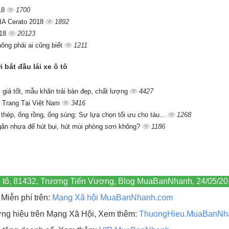
18
1700
KIA Cerato 2018
1892
018
20123
ông phải ai cũng biết
1211
 bắt đầu lái xe ô tô
giá tốt, mẫu khăn trải bàn đẹp, chất lượng
4427
 Trang Tại Việt Nam
3416
 thép, ống rồng, ống sùng: Sự lựa chọn tối ưu cho tàu...
1268
gân nhựa để hút bụi, hút mùi phòng sơn không?
1186
 ô tô, 81432, Trương Tiến Vương, Blog MuaBanNhanh, 24/05/20
Miễn phí trên:
Mạng Xã hội MuaBanNhanh.com
hương hiệu trên Mạng Xã Hội, Xem thêm:
ThuongHieu.MuaBanNh