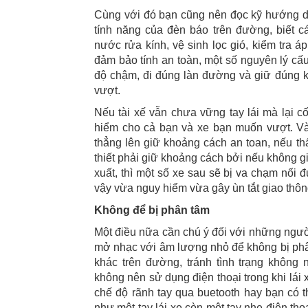
Cùng với đó bạn cũng nên đọc kỹ hướng d
tính năng của đèn báo trên đường, biết cá
nước rửa kính, vệ sinh lọc gió, kiểm tra á
đảm bảo tính an toàn, một số nguyên lý cấu
độ chậm, đi đúng làn đường và giữ đúng kh
vượt.
Nếu tài xế vẫn chưa vững tay lái mà lại c
hiểm cho cả bạn và xe bạn muốn vượt. Và 
thẳng lên giữ khoảng cách an toan, nếu th
thiết phải giữ khoảng cách bởi nếu không g
xuất, thì một số xe sau sẽ bị va chạm nối 
vậy vừa nguy hiểm vừa gây ùn tắt giao thôn
Không để bị phân tâm
Một điều nữa cần chú ý đối với những người
mở nhạc với âm lượng nhỏ để không bị phân 
khác trên đường, tránh tình trạng không
không nên sử dụng điện thoại trong khi lái x
chế độ rãnh tay qua buetooth hay bạn có t
như một tay lái xe còn một tay nhe điện th