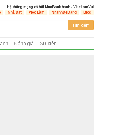
Hệ thống mạng xã hội MuaBanNhanh - ViecLamVui
e
Nhà Đất
Việc Làm
NhanhDeDang
Blog
Tìm kiếm
oanh
Đánh giá
Sự kiện