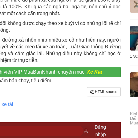
 là 100%. Khi qua các ngã ba, ngã tư, nên chú ý đọc
át một cách cẩn trọng nhất.
đối không được chạy theo xe buýt vì có những lối rẽ chỉ
hông.
iện đường xá nhộn nhịp nhiều xe cộ như hiện nay, người
uyết về các mẹo lái xe an toàn, Luật Giao thông Đường
ống và cảm giác lái. Những điều này không chỉ học ở
17/0
ghiệm từ thực tiễn.
ành viên VIP MuaBanNhanh chuyên mục:
Xe Kia
ẩm bán chạy, tiêu điểm.
HTML source
 xe tải
Kinh
Diễ
Mua