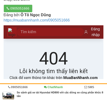
0905051666
Đăng bởi
Ô Tô Ngọc Dũng
https://muabannhanh.com/0905051666
0905051666
ChatNhanh
SMS
Trang chủ
Diễn đàn
Đánh giá
Ô tô, xe tải
So sánh giá xe tải Hyundai HD800 với các dòng xe cùng phân khúc 8
tấn
MBN share