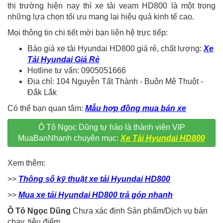
thị trường hiện nay thì xe tải veam HD800 là một trong
những lựa chọn tối ưu mang lại hiệu quả kinh tế cao.
Mọi thông tin chi tiết mời bạn liên hệ trực tiếp:
Báo giá xe tải Hyundai HD800 giá rẻ, chất lượng:
Xe
Tải Hyundai Giá Rẻ
Hotline tư vấn: 0905051666
Địa chỉ: 104 Nguyễn Tất Thành - Buôn Mê Thuột -
Đắk Lắk
Có thể bạn quan tâm:
Mẫu hợp đồng mua bán xe
Ô Tô Ngọc Dũng tự hào là thành viên VIP
MuaBanNhanh chuyên mục:
Xe Tải Hyundai HD800
Xem thêm:
>>
Thông số kỹ thuật xe tải Hyundai HD800
>>
Mua xe tải Hyundai HD800 trả góp nhanh
Ô Tô Ngọc Dũng
Chưa xác định Sản phẩm/Dịch vụ bán
chạy, tiêu điểm.