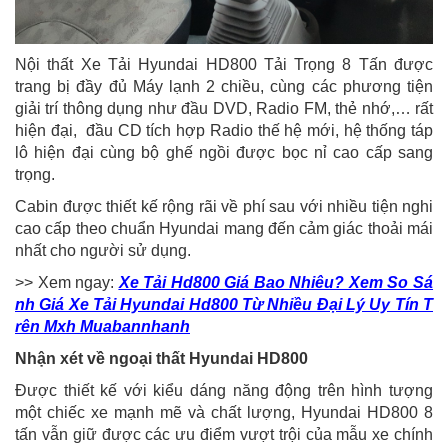
Nội thất Xe Tải Hyundai HD800 Tải Trọng 8 Tấn được
trang bị đầy đủ Máy lạnh 2 chiều, cùng các phương tiện
giải trí thông dụng như đầu DVD, Radio FM, thẻ nhớ,… rất
hiện đại, đầu CD tích hợp Radio thế hệ mới, hệ thống táp
lô hiện đại cùng bộ ghế ngồi được bọc nỉ cao cấp sang
trọng.
Cabin được thiết kế rộng rãi về phí sau với nhiều tiện nghi
cao cấp theo chuẩn Hyundai mang đến cảm giác thoải mái
nhất cho người sử dụng.
>> Xem ngay:
Xe Tải Hd800 Giá Bao Nhiêu? Xem So Sá
nh Giá Xe Tải Hyundai Hd800 Từ Nhiều Đại Lý Uy Tín T
rên Mxh Muabannhanh
Nhận xét về ngoại thất Hyundai HD800
Được thiết kế với kiểu dáng năng động trên hình tượng
một chiếc xe mạnh mẽ và chất lượng, Hyundai HD800 8
tấn vẫn giữ được các ưu điểm vượt trội của mẫu xe chính