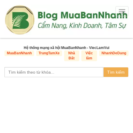
Togg
navig
Hệ thống mạng xã hội MuaBanNhanh - ViecLamVui
MuaBanNhanh
TrungTamXe
Nhà
Việc
NhanhDeDang
Đất
làm
Tìm kiếm