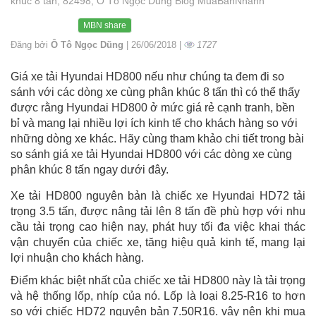
khúc 8 tấn, 82498, Ô Tô Ngọc Dũng Blog MuaBanNhanh
MBN share
Đăng bởi
Ô Tô Ngọc Dũng
| 26/06/2018 |
1727
Giá xe tải Hyundai HD800 nếu như chúng ta đem đi so
sánh với các dòng xe cùng phân khúc 8 tấn thì có thể thấy
được rằng Hyundai HD800 ở mức giá rẻ cạnh tranh, bền
bỉ và mang lại nhiều lợi ích kinh tế cho khách hàng so với
những dòng xe khác. Hãy cùng tham khảo chi tiết trong bài
so sánh giá xe tải Hyundai HD800 với các dòng xe cùng
phân khúc 8 tấn ngay dưới đây.
Xe tải HD800 nguyên bản là chiếc xe Hyundai HD72 tải
trọng 3.5 tấn, được nâng tải lên 8 tấn đề phù hợp với nhu
cầu tải trọng cao hiện nay, phát huy tối đa việc khai thác
vận chuyển của chiếc xe, tăng hiệu quả kinh tế, mang lại
lợi nhuận cho khách hàng.
Điểm khác biệt nhất của chiếc xe tải HD800 này là tải trọng
và hệ thống lốp, nhíp của nó. Lốp là loại 8.25-R16 to hơn
so với chiếc HD72 nguyên bản 7.50R16. vậy nên khi mua