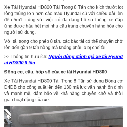
Xe Tải Hyundai HD800 Tải Trọng 8 Tấn cho kích thướt lọt
lòng thùng lơn hơn các mẫu Hyundai cũ với chiều dài lên
đến 5m1, cùng với việc có đa dạng hồ sơ thùng xe đáp
ứng được hầu hết mọi nhu cầu trung chuyển hàng hóa cho
người sử dụng.
Với tải trọng cho phép 8 tấn, các bác tài có thể chuyên chở
lên đến gần 9 tấn hàng mà không phải lo bị chế tài.
>> Thông tin hữu ích:
Người dùng đánh giá xe tải Hyund
ai HD800 8 tấn
Động cơ, cầu, hộp số của xe tải Hyundai HD800
Xe Tải Hyundai HD800 Tải Trọng 8 Tấn sử dụng Động cơ
D4DB cho công suất lên đến 130 mã lực vận hành ổn định
và mạnh mẽ, đảm bảo về khả năng chuyên chở và thời
gian hoạt động của xe.