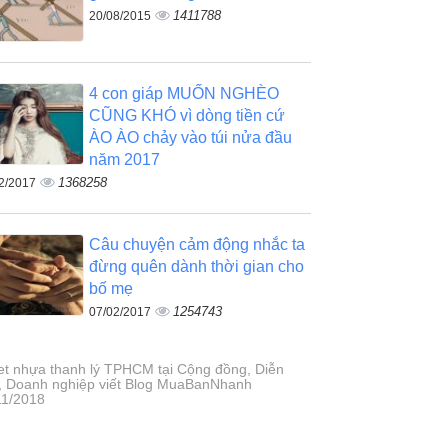
1411788
20/08/2015
4 con giáp MUỐN NGHÈO
CŨNG KHÓ vì dòng tiền cứ
ÀO ÀO chảy vào túi nửa đầu
năm 2017
1368258
2/2017
Câu chuyện cảm động nhắc ta
đừng quên dành thời gian cho
bố mẹ
1254743
07/02/2017
let nhựa thanh lý TPHCM tại Cộng đồng, Diễn
, Doanh nghiệp viết Blog MuaBanNhanh
11/2018