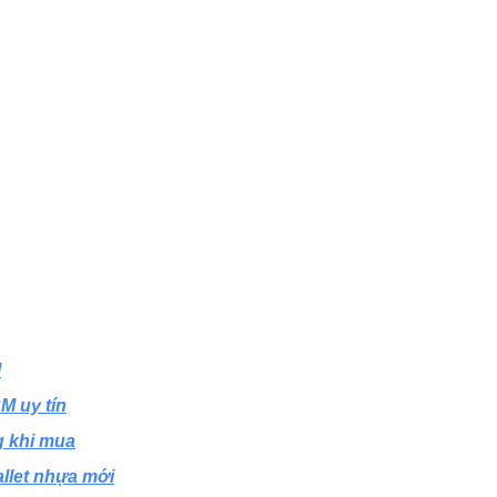
M
M uy tín
g khi mua
allet nhựa mới