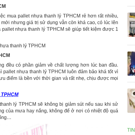
HCM
việc mua pallet nhựa thanh lý TPHCM rẻ hơn rất nhiều,
mới nhưng giá trị sử dụng vẫn còn khá cao, có lúc lên
pallet nhựa thanh lý TPHCM sẽ giúp tiết kiệm được 1
TPHCM
ng đều có phần giảm về chất lượng hơn lúc ban đầu.
ì pallet nhựa thanh lý TPHCM luôn đảm bảo khá tốt vì
u điểm là bền với thời gian và rất nhẹ, chịu được mọi
ựa TPHCM
 thanh lý TPHCM sẽ không bị giảm sút nếu sau khi sử
ộng của mưa hay nắng, không để ở nơi có nhiệt độ quá
xuống…
TI