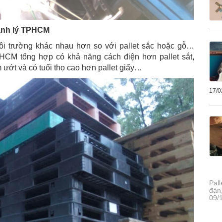
hanh lý TPHCM
ôi trường khác nhau hơn so với pallet sắc hoặc gỗ…
PHCM tổng hợp có khả năng cách điện hơn pallet sắt,
 ướt và có tuổi thọ cao hơn pallet giấy…
17/0
Pal
đàn
09/