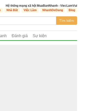
Hệ thống mạng xã hội MuaBanNhanh - ViecLamVui
e
Nhà Đất
Việc Làm
NhanhDeDang
Blog
Tìm kiếm
oanh
Đánh giá
Sự kiện