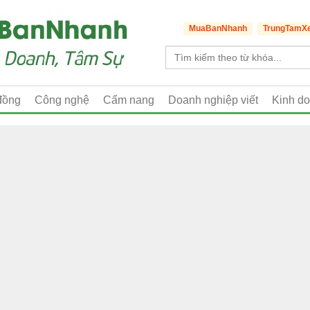
MuaBanNhanh
TrungTamX
đồng
Công nghệ
Cẩm nang
Doanh nghiệp viết
Kinh d