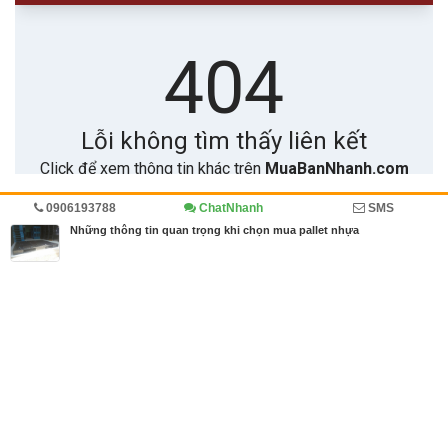
0906193788
ChatNhanh
SMS
Trang chủ
Diễn đàn
Cẩm nang mua bán
Cẩm nang
Những thông tin quan trọng khi chọn mua pallet nhựa
MBN share
>> Quảng cáo miễn phí
Những thông tin quan trọng khi chọn mua pallet nhựa
| Diễn đàn, Cẩm
nang mua bán, Cẩm nang
Từ khóa tìm kiếm
bán pallet nhựa TPHCM
,
pallet nhựa
,
Pallet nh
ựa thanh lý