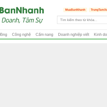
MuaBanNhanh
TrungTamX
đồng
Công nghệ
Cẩm nang
Doanh nghiệp viết
Kinh d