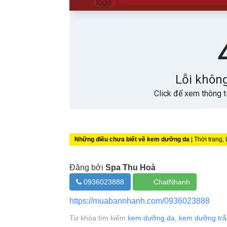
Những điều chưa biết về kem dưỡng da
| Thời trang,
Đăng bởi
Spa Thu Hoà
0936023888
ChatNhanh
https://muabannhanh.com/0936023888
Từ khóa tìm kiếm
kem dưỡng da
,
kem dưỡng trắ