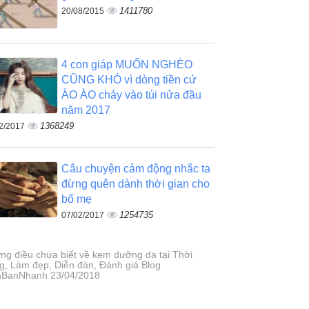
1411780
20/08/2015
4 con giáp MUỐN NGHÈO
CŨNG KHÓ vì dòng tiền cứ
ÀO ÀO chảy vào túi nửa đầu
năm 2017
1368249
2/2017
Câu chuyện cảm động nhắc ta
đừng quên dành thời gian cho
bố mẹ
1254735
07/02/2017
ng điều chưa biết về kem dưỡng da tại Thời
ng, Làm đẹp, Diễn đàn, Đánh giá Blog
BanNhanh 23/04/2018