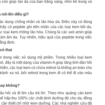
 còn giúp làn da của bạn trắng sáng, nhìn trẻ trung và
nói lên điều gì?
tác dụng chống nhăn và lão hóa da. Điều này có đúng
y có peptide ghi trên nhãn của các loại kem bôi da,
c loại kem chống lão hóa. Chúng là các axit amin giúp
làm ẩm da. Tuy nhiên, hiệu quả của peptide trong việc
ẳng định.
có thai
n trong việc sử dụng mỹ phẩm. Trong nhiều loại kem
l, đây là một dạng của vitamin A giúp tăng tính đàn hồi
hiên, các loại kem có chứa retinol là không an toàn cho
ránh xa nó, bởi retinol trong kem đi có thể đi vào máu
hay không?
u hỏi và đi tìm câu trả lời. Theo như quảng cáo kem
thể hấp thụ 100% các chất dinh dưỡng đó cho da, đồng
t cần thiết chỉ nhờ kem dưỡng. Các nhà nghiên cứu đã