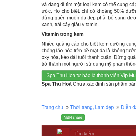
và đang đi tìm một loại kem có thể cung c
ước. Họ cho biết, chỉ có khoảng 50% dư
đừng quên muốn da đẹp phải bổ sung dưỡn
xanh, trái cây giàu vitamin.
Vitamin trong kem
Nhiều quảng cáo cho biết kem dưỡng cung c
chống lão hóa trên bề mặt da là không tưở
oxy hóa, kéo dài tuổi thanh xuân. Đừng quá
trở thành một người sử dụng mỹ phẩm thôn
Spa Thu Hòa tự hào là thành viên Vip
Spa Thu Hoà
Chưa xác định sản phẩm bán 
Trang chủ
Thời trang, Làm đẹp
Diễn đ
MBN share