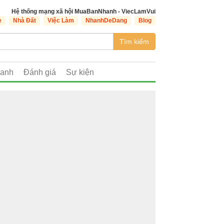
Hệ thống mạng xã hội MuaBanNhanh - ViecLamVui
e
Nhà Đất
Việc Làm
NhanhDeDang
Blog
Tìm kiếm
oanh
Đánh giá
Sự kiện