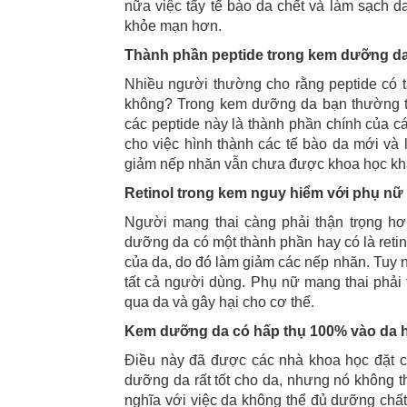
nữa việc tẩy tế bào da chết và làm sạch da
khỏe mạn hơn.
Thành phần peptide trong kem dưỡng da 
Nhiều người thường cho rằng peptide có 
không? Trong kem dưỡng da bạn thường thấ
các peptide này là thành phần chính của cá
cho việc hình thành các tế bào da mới và 
giảm nếp nhăn vẫn chưa được khoa học kh
Retinol trong kem nguy hiểm với phụ nữ 
Người mang thai càng phải thận trọng hơ
dưỡng da có một thành phần hay có là retino
của da, do đó làm giảm các nếp nhăn. Tuy n
tất cả người dùng. Phụ nữ mang thai phải t
qua da và gây hại cho cơ thể.
Kem dưỡng da có hấp thụ 100% vào da 
Điều này đã được các nhà khoa học đặt câ
dưỡng da rất tốt cho da, nhưng nó không 
nghĩa với việc da không thể đủ dưỡng chấ