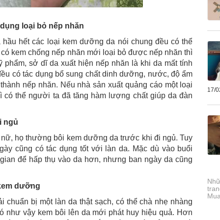
 dụng loại bỏ nếp nhăn
là hầu hết các loại kem dưỡng da nói chung đều có thể
 có kem chống nếp nhăn mới loại bỏ được nếp nhăn thì
 phẩm, sở dĩ da xuất hiện nếp nhăn là khi da mất tính
đều có tác dụng bổ sung chất dinh dưỡng, nước, độ ẩm
h thành nếp nhăn. Nếu nhà sản xuất quảng cáo một loại
17/0
 có thể người ta đã tăng hàm lượng chất giúp da đàn
i ngủ
 nữ, họ thường bôi kem dưỡng da trước khi đi ngủ. Tuy
ày cũng có tác dụng tốt với làn da. Mặc dù vào buổi
i gian để hấp thụ vào da hơn, nhưng ban ngày da cũng
Nhữ
i kem dưỡng
tra
Mua
i chuẩn bị một làn da thật sạch, có thể chà nhẹ nhàng
 Có như vậy kem bôi lên da mới phát huy hiệu quả. Hơn