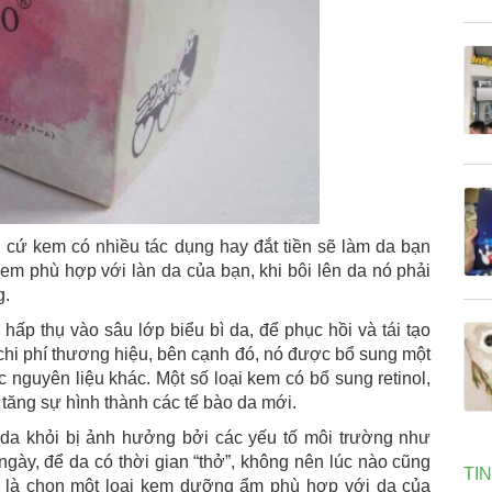
cứ kem có nhiều tác dụng hay đắt tiền sẽ làm da bạn
 kem phù hợp với làn da của bạn, khi bôi lên da nó phải
g.
hấp thụ vào sâu lớp biểu bì da, để phục hồi và tái tạo
 chi phí thương hiệu, bên cạnh đó, nó được bổ sung một
c nguyên liệu khác. Một số loại kem có bổ sung retinol,
 tăng sự hình thành các tế bào da mới.
 da khỏi bị ảnh hưởng bởi các yếu tố môi trường như
 ngày, để da có thời gian “thở”, không nên lúc nào cũng
TI
ất là chọn một loại kem dưỡng ẩm phù hợp với da của