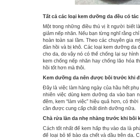
Tất cả các loại kem dưỡng da đều có tác
Một trong những điều thú vị ít người biết 
giảm nếp nhăn. Nếu bạn từng nghĩ rằng chỉ
hoàn toàn sai lầm. Theo các chuyên gia mỹ
đàn hồi và bị khô. Các loại kem dưỡng da 
cho da, do vậy nó có thể chống lại sự hìn
kem chống nếp nhăn hay chống lão hóa thì
hồi tốt hơn mà thôi.
Kem dưỡng da nên được bôi trước khi đ
Đây là việc làm hàng ngày của hầu hết phụ
nhiên việc dùng kem dưỡng da vào ban ng
đêm, kem “làm việc” hiệu quả hơn, có thờ
cần được cung cấp chất dinh dưỡng nữa.
Chà rửa làn da nhẹ nhàng trước khi bô
Cách tốt nhất để kem hấp thụ vào da là phả
để loại bỏ tế bào da chết và dầu trên da.