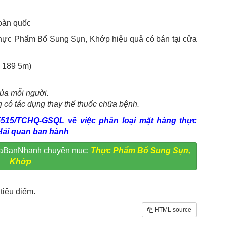
toàn quốc
hực Phẩm Bổ Sung Sụn, Khớp hiệu quả có bán tại cửa
õ 189 5m)
của mỗi người.
 có tác dụng thay thế thuốc chữa bệnh.
515/TCHQ-GSQL về việc phân loại mặt hàng thực
Hải quan ban hành
 MuaBanNhanh chuyên mục:
Thực Phẩm Bổ Sung Sụn,
Khớp
tiêu điểm.
HTML source