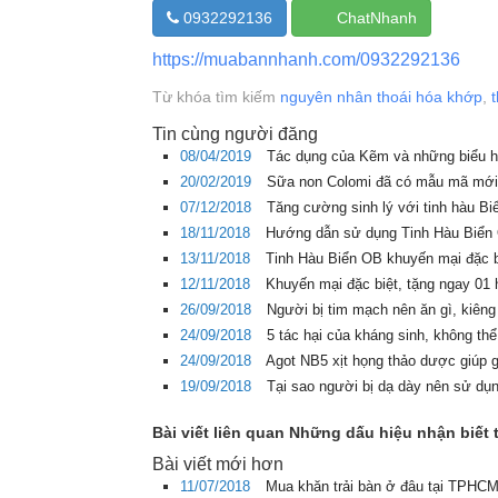
0932292136
ChatNhanh
https://muabannhanh.com/0932292136
Từ khóa tìm kiếm
nguyên nhân thoái hóa khớp
,
Tin cùng người đăng
08/04/2019
Tác dụng của Kẽm và những biểu h
20/02/2019
Sữa non Colomi đã có mẫu mã mớ
07/12/2018
Tăng cường sinh lý với tinh hàu B
18/11/2018
Hướng dẫn sử dụng Tinh Hàu Biể
13/11/2018
Tinh Hàu Biển OB khuyến mại đặc b
12/11/2018
Khuyến mại đặc biệt, tặng ngay 01
26/09/2018
Người bị tim mạch nên ăn gì, kiêng
24/09/2018
5 tác hại của kháng sinh, không thể
24/09/2018
Agot NB5 xịt họng thảo dược giúp gi
19/09/2018
Tại sao người bị dạ dày nên sử d
Bài viết liên quan Những dấu hiệu nhận biết
Bài viết mới hơn
11/07/2018
Mua khăn trải bàn ở đâu tại TPHCM 