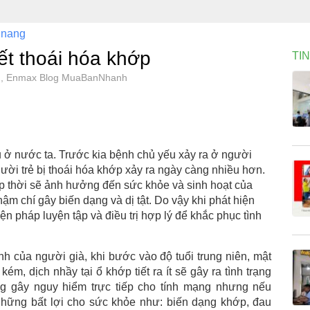
nang
ết thoái hóa khớp
TI
702, Enmax Blog MuaBanNhanh
ều ở nước ta. Trước kia bệnh chủ yếu xảy ra ở người
gười trẻ bị thoái hóa khớp xảy ra ngày càng nhiều hơn.
p thời sẽ ảnh hưởng đến sức khỏe và sinh hoạt của
m chí gây biến dạng và dị tật. Do vậy khi phát hiện
ện pháp luyện tập và điều trị hợp lý để khắc phục tình
h của người già, khi bước vào độ tuổi trung niên, mật
m, dịch nhầy tại ổ khớp tiết ra ít sẽ gây ra tình trạng
ng gây nguy hiểm trực tiếp cho tính mạng nhưng nếu
những bất lợi cho sức khỏe như: biến dạng khớp, đau