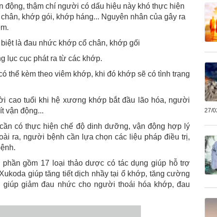
n động, thậm chí người có dấu hiệu này khó thực hiện
cổ chân, khớp gói, khớp háng... Nguyên nhân của gây ra
ém.
c biệt là đau nhức khớp cổ chân, khớp gối
ếng lục cục phát ra từ các khớp.
có thể kèm theo viêm khớp, khi đó khớp sẽ có tình trạng
i cao tuổi khi hệ xương khớp bắt đầu lão hóa, người
t vận động...
27/0
 cần có thực hiện chế độ dinh dưỡng, vận động hợp lý
oài ra, người bệnh cần lựa chọn các liệu pháp điều trị,
nh trạng bệnh.
 phần gồm 17 loại thảo dược có tác dụng giúp hỗ trợ
Xukoda giúp tăng tiết dịch nhầy tại ổ khớp, tăng cường
m, giúp giảm đau nhức cho người thoái hóa khớp, đau