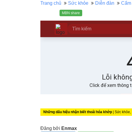
Trang chủ
Sức khỏe
Diễn đàn
Cẩm 
MBN share
Những dấu hiệu nhận biết thoái hóa khớp
| Sức khỏe,
Đăng bởi
Enmax