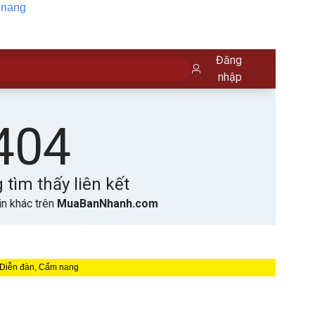
nang
 Diễn đàn, Cẩm nang