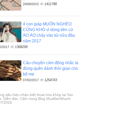
1411788
20/08/2015
4 con giáp MUỐN NGHÈO
CŨNG KHÓ vì dòng tiền cứ
ÀO ÀO chảy vào túi nửa đầu
năm 2017
1368258
2/2017
Câu chuyện cảm động nhắc ta
đừng quên dành thời gian cho
bố mẹ
1254743
07/02/2017
ng dấu hiệu nhận biết thoái hóa khớp tại Sức
e, Diễn đàn, Cẩm nang Blog MuaBanNhanh
07/2018