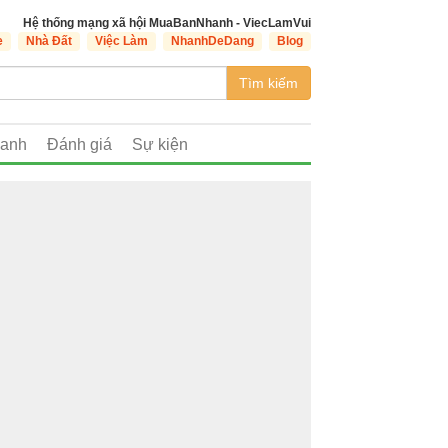
Hệ thống mạng xã hội MuaBanNhanh - ViecLamVui
e
Nhà Đất
Việc Làm
NhanhDeDang
Blog
Tìm kiếm
oanh
Đánh giá
Sự kiện