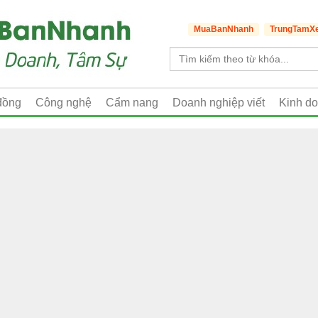
MuaBanNhanh
TrungTamX
đồng
Công nghệ
Cẩm nang
Doanh nghiệp viết
Kinh d