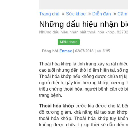
Trang chủ
Sức khỏe
Diễn đàn
Cẩm 
Những dấu hiệu nhận bi
Những dấu hiệu nhận biết thoái hóa khớp, 82
MBN share
Đăng bởi
Enmax
| 02/07/2018 |
1105
Thoái hóa khớp là tình trạng xảy ra rất nhi
cao tuổi nhưng đến thời điểm hiện tại, số n
Thoái hóa khớp nếu không được chữa trị kị
người bệnh, gây tổn thương khớp, xương thậ
triệu chứng thoái hóa, người bệnh cần có bi
trạng bệnh.
Thoái hóa khớp
trước kia được cho là bện
độ xương giảm, khả năng tái tạo sụn khớp ké
thoái hóa khớp. Thoái hóa khớp tuy khô
không được chữa trị kịp thời sẽ dẫn đến 