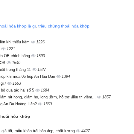
thoái hóa khớp là gì
,
triệu chứng thoái hóa khớp
iện khi thiếu kẽm
1226
i
1221
iển OB chính hãng
1593
n OB
1540
iệt trong tháng 11
1527
 hộp khi mua 05 hộp An Hầu Đan
1394
 gì?
1563
 bỏ qua tác hại số 5
1684
ảm rát họng, giảm ho, long đờm, hỗ trợ điều trị viêm...
1857
ụng An Dạ Hoàng Liên?
1360
 thoái hóa khớp
giá tốt, mẫu khăn trải bàn đẹp, chất lượng
4427