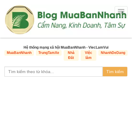
Togg
navig
Hệ thống mạng xã hội MuaBanNhanh - ViecLamVui
MuaBanNhanh
TrungTamXe
Nhà
Việc
NhanhDeDang
Đất
làm
Tìm kiếm