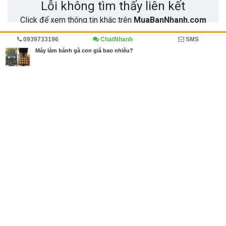
0939733196
ChatNhanh
SMS
Trang chủ
Kinh doanh
Diễn đàn
Máy làm bánh gà con giá bao nhiêu?
MBN share
>> Quảng cáo miễn phí
Máy làm bánh gà con giá bao nhiêu?
| Kinh doanh, Diễn đàn
Từ khóa tìm kiếm
giá máy làm bánh gà con
,
máy làm bánh
,
máy l
àm bánh gà con
Bài viết liên quan Máy làm bánh gà con giá bao
nhiêu?
Tin cùng người đăng
08/06/2018
Một số nguyên nhân thất bại thường gặp khi làm b
ánh
1607