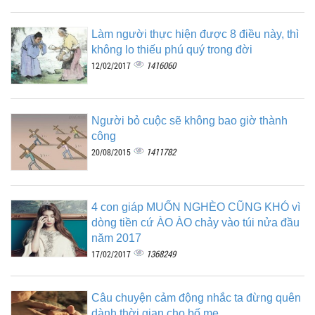
Làm người thực hiện được 8 điều này, thì
không lo thiếu phú quý trong đời
1416060
12/02/2017
Người bỏ cuộc sẽ không bao giờ thành
công
1411782
20/08/2015
4 con giáp MUỐN NGHÈO CŨNG KHÓ vì
dòng tiền cứ ÀO ÀO chảy vào túi nửa đầu
năm 2017
1368249
17/02/2017
Câu chuyện cảm động nhắc ta đừng quên
dành thời gian cho bố mẹ