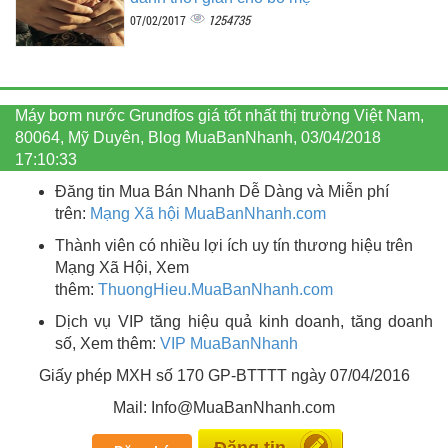
1254735
07/02/2017
Máy bơm nước Grundfos giá tốt nhất thị trường Việt Nam,
80064, Mỹ Duyên, Blog MuaBanNhanh, 03/04/2018
17:10:33
Đăng tin Mua Bán Nhanh Dễ Dàng và Miễn phí
trên:
Mạng Xã hội MuaBanNhanh.com
Thành viên có nhiều lợi ích uy tín thương hiệu trên
Mạng Xã Hội, Xem
thêm:
ThuongHieu.MuaBanNhanh.
com
Dịch vụ VIP tăng hiệu quả kinh doanh, tăng doanh
số, Xem thêm:
VIP MuaBanNhanh
Giấy phép MXH số 170 GP-BTTTT ngày 07/04/2016
Mail: Info@MuaBanNhanh.com
Đăng tin