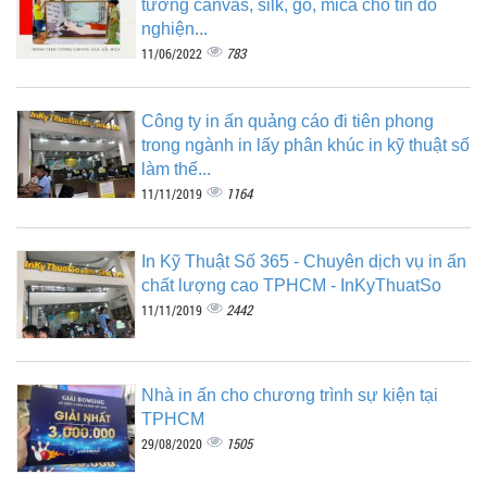
tường canvas, silk, gỗ, mica cho tín đồ
nghiện...
783
11/06/2022
Công ty in ấn quảng cáo đi tiên phong
trong ngành in lấy phân khúc in kỹ thuật số
làm thế...
1164
11/11/2019
In Kỹ Thuật Số 365 - Chuyên dịch vụ in ấn
chất lượng cao TPHCM - InKyThuatSo
2442
11/11/2019
Nhà in ấn cho chương trình sự kiện tại
TPHCM
1505
29/08/2020