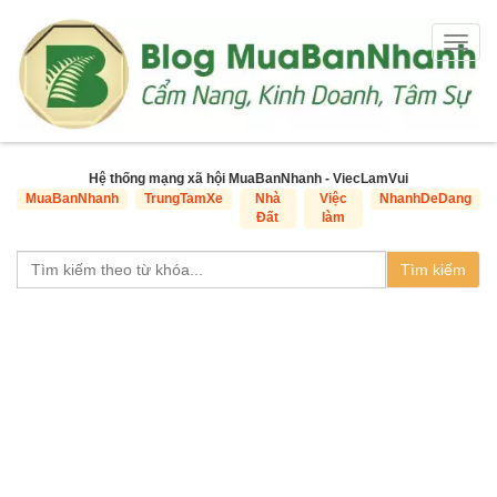
Togg
navig
Hệ thống mạng xã hội MuaBanNhanh - ViecLamVui
MuaBanNhanh
TrungTamXe
Nhà
Việc
NhanhDeDang
Đất
làm
Tìm kiếm