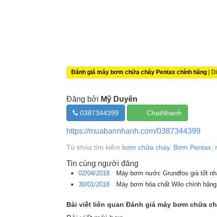
Đánh giá máy bơm chữa cháy Pentax chính hãng
| D
Đăng bởi
Mỹ Duyên
0387344399
ChatNhanh
https://muabannhanh.com/0387344399
Từ khóa tìm kiếm
bơm chữa cháy
,
Bơm Pentax
,
Tin cùng người đăng
02/04/2018
Máy bơm nước Grundfos giá tốt nh
30/01/2018
Máy bơm hóa chất Wilo chính hãng
Bài viết liên quan Đánh giá máy bơm chữa c