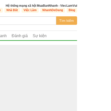
Hệ thống mạng xã hội MuaBanNhanh - ViecLamVui
e
Nhà Đất
Việc Làm
NhanhDeDang
Blog
Tìm kiếm
oanh
Đánh giá
Sự kiện