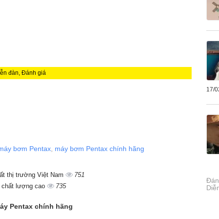
iễn đàn, Đánh giá
17/0
máy bơm Pentax
,
máy bơm Pentax chính hãng
ất thị trường Việt Nam
751
Đán
 chất lượng cao
735
Diễ
háy Pentax chính hãng