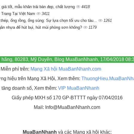
giá tốt, mẫu khăn trải bàn đẹp, chất lượng
4418
 Trang Tại Việt Nam
3411
 thép, ống rồng, ống sùng: Sự lựa chọn tối ưu cho tàu...
1261
gân nhựa để hút bụi, hút mùi phòng sơn không?
1179
 hãng, 80283, Mỹ Duyên, Blog MuaBanNhanh, 17/04/2018 08:
Miễn phí trên:
Mạng Xã hội MuaBanNhanh.com
hương hiệu trên Mạng Xã Hội, Xem thêm:
ThuongHieu.MuaBanNh
, tăng doanh số, Xem thêm:
VIP MuaBanNhanh
Giấy phép MXH số 170 GP-BTTTT ngày 07/04/2016
Mail: Info@MuaBanNhanh.com
MuaBanNhanh
và các Mạng xã hội khác: