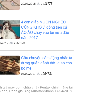
1411775
20/08/2015
4 con giáp MUỐN NGHÈO
CŨNG KHÓ vì dòng tiền cứ
ÀO ÀO chảy vào túi nửa đầu
năm 2017
1368244
2/2017
Câu chuyện cảm động nhắc ta
đừng quên dành thời gian cho
bố mẹ
1254731
07/02/2017
h giá máy bơm chữa cháy Pentax chính hãng tại
n đàn, Đánh giá Blog MuaBanNhanh 17/04/2018