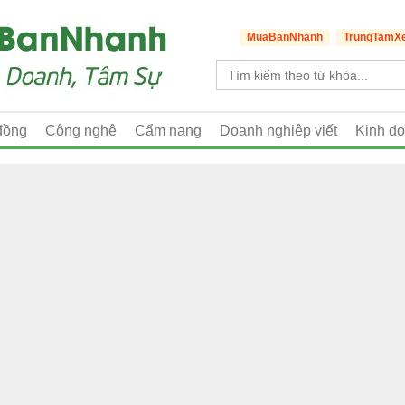
MuaBanNhanh
TrungTamX
đồng
Công nghệ
Cẩm nang
Doanh nghiệp viết
Kinh d