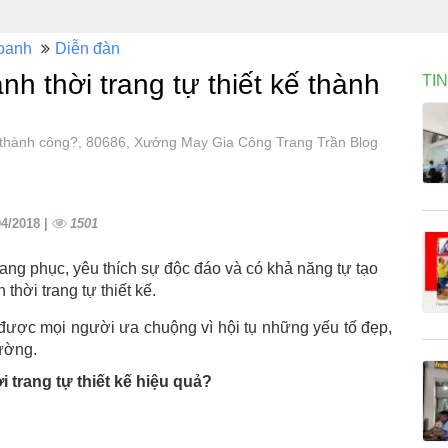
oanh
Diễn đàn
h thời trang tự thiết kế thành
TI
kế thành công?, 80686, Xưởng May Gia Công Trang Trần Blog
04/2018 |
1501
ng phục, yêu thích sự độc đáo và có khả năng tự tạo
thời trang tự thiết kế.
 được mọi người ưa chuộng vì hội tụ những yếu tố đẹp,
rường.
 trang tự thiết kế hiệu quả?