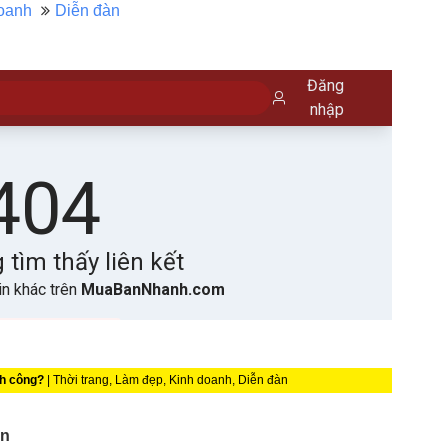
oanh
Diễn đàn
nh công?
| Thời trang, Làm đẹp, Kinh doanh, Diễn đàn
ần