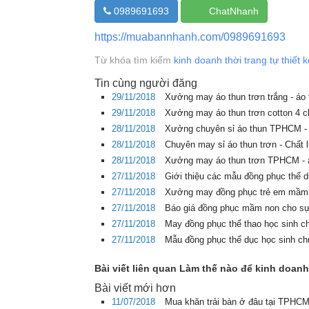
0989691693
ChatNhanh
https://muabannhanh.com/0989691693
Từ khóa tìm kiếm
kinh doanh thời trang tự thiết k
Tin cùng người đăng
29/11/2018
Xưởng may áo thun trơn trắng - áo 
29/11/2018
Xưởng may áo thun trơn cotton 4
28/11/2018
Xưởng chuyên sỉ áo thun TPHCM - 
28/11/2018
Chuyên may sỉ áo thun trơn - Chất 
28/11/2018
Xưởng may áo thun trơn TPHCM - á
27/11/2018
Giới thiệu các mẫu đồng phục thể 
27/11/2018
Xưởng may đồng phục trẻ em mầm n
27/11/2018
Báo giá đồng phục mầm non cho sự 
27/11/2018
May đồng phục thể thao học sinh c
27/11/2018
Mẫu đồng phục thể dục học sinh ch
Bài viết liên quan Làm thế nào để kinh doanh
Bài viết mới hơn
11/07/2018
Mua khăn trải bàn ở đâu tại TPHCM 