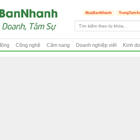
MuaBanNhanh
TrungTamX
đồng
Công nghệ
Cẩm nang
Doanh nghiệp viết
Kinh d