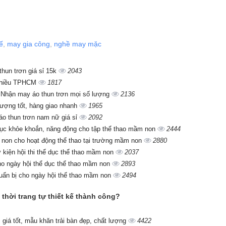
ế
,
may gia công
,
nghề may mặc
thun trơn giá sỉ 15k
2043
 chiều TPHCM
1817
Nhận may áo thun trơn mọi số lượng
2136
lượng tốt, hàng giao nhanh
1965
o thun trơn nam nữ giá sỉ
2092
dục khỏe khoắn, năng động cho tập thể thao mầm non
2444
on cho hoạt động thể thao tại trường mầm non
2880
kiện hội thi thể dục thể thao mầm non
2037
ho ngày hội thể dục thể thao mầm non
2893
uẩn bị cho ngày hội thể thao mầm non
2494
 thời trang tự thiết kế thành công?
giá tốt, mẫu khăn trải bàn đẹp, chất lượng
4422