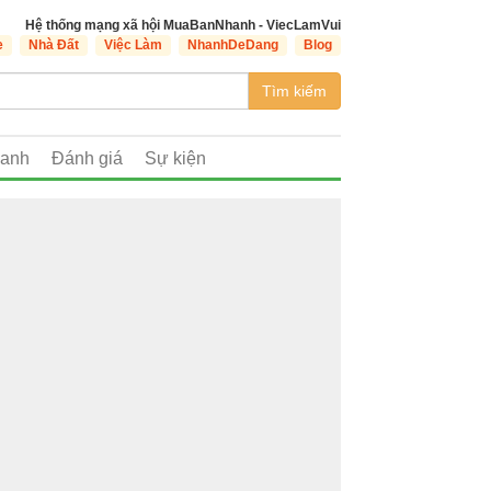
Hệ thống mạng xã hội MuaBanNhanh - ViecLamVui
e
Nhà Đất
Việc Làm
NhanhDeDang
Blog
Tìm kiếm
oanh
Đánh giá
Sự kiện