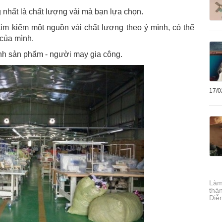
 nhất là chất lượng vải mà bạn lựa chọn.
tìm kiếm một nguồn vải chất lượng theo ý mình, có thể
 của mình.
ành sản phẩm - người may gia công.
17/0
Làm 
thà
Diễ