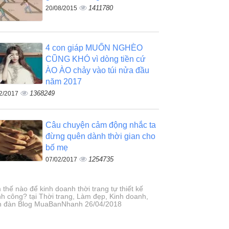
1411780
20/08/2015
4 con giáp MUỐN NGHÈO
CŨNG KHÓ vì dòng tiền cứ
ÀO ÀO chảy vào túi nửa đầu
năm 2017
1368249
2/2017
Câu chuyện cảm động nhắc ta
đừng quên dành thời gian cho
bố mẹ
1254735
07/02/2017
thế nào để kinh doanh thời trang tự thiết kế
nh công? tại Thời trang, Làm đẹp, Kinh doanh,
n đàn Blog MuaBanNhanh 26/04/2018