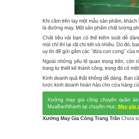
Khi cầm trên tay một mẫu sản phẩm, khách h
là đường may. Một sản phẩm chất lượng ph
Chất liệu vải bạn có thể kiểm soát dễ 
mũi chỉ thì lại rất chi tiết và nhiều. Do đó,
uy tín để gửi gắm các "đứa con cưng" của 
Ngoài những yếu tố quan trọng trên, còn rấ
trang tự thiết kế thành công, trong đó có mộ
Kinh doanh quả thật không dễ dàng. Bạn cần
lược kinh doanh hoàn hảo cho cửa hàng củ
Xưởng may gia công chuyên quần áo th
MuaBanNhanh tại chuyên mục:
May gia 
Xưởng May Gia Công Trang Trần
Chưa xá