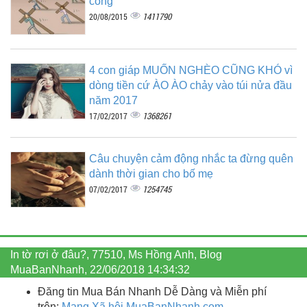
công
1411790
20/08/2015
4 con giáp MUỐN NGHÈO CŨNG KHÓ vì
dòng tiền cứ ÀO ÀO chảy vào túi nửa đầu
năm 2017
1368261
17/02/2017
Câu chuyện cảm động nhắc ta đừng quên
dành thời gian cho bố mẹ
1254745
07/02/2017
In tờ rơi ở đâu?, 77510, Ms Hồng Anh, Blog
MuaBanNhanh, 22/06/2018 14:34:32
Đăng tin Mua Bán Nhanh Dễ Dàng và Miễn phí
trên:
Mạng Xã hội MuaBanNhanh.com