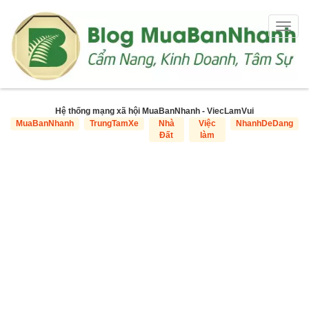
Togg
navig
Hệ thống mạng xã hội MuaBanNhanh - ViecLamVui
MuaBanNhanh
TrungTamXe
Nhà
Việc
NhanhDeDang
Đất
làm