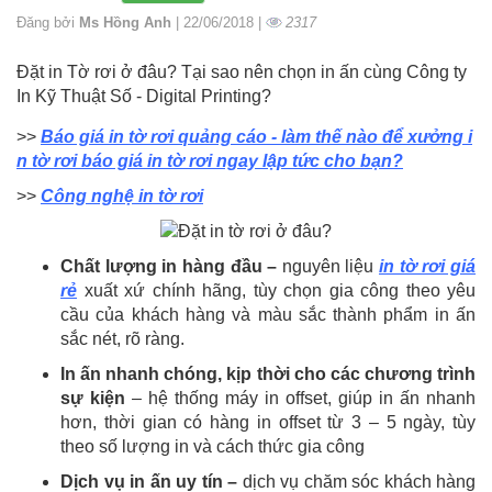
Đăng bởi
Ms Hồng Anh
| 22/06/2018 |
2317
Đặt in Tờ rơi ở đâu? Tại sao nên chọn in ấn cùng Công ty
In Kỹ Thuật Số - Digital Printing?
>>
Báo giá in tờ rơi quảng cáo - làm thế nào để xưởng i
n tờ rơi báo giá in tờ rơi ngay lập tức cho bạn?
>>
Công nghệ in tờ rơi
Chất lượng in hàng đầu –
nguyên liệu
in tờ rơi giá
rẻ
xuất xứ chính hãng, tùy chọn gia công theo yêu
cầu của khách hàng và màu sắc thành phẩm in ấn
sắc nét, rõ ràng.
In ấn nhanh chóng, kịp thời cho các chương trình
sự kiện
– hệ thống máy in offset, giúp in ấn nhanh
hơn, thời gian có hàng in offset từ 3 – 5 ngày, tùy
theo số lượng in và cách thức gia công
Dịch vụ in ấn uy tín –
dịch vụ chăm sóc khách hàng