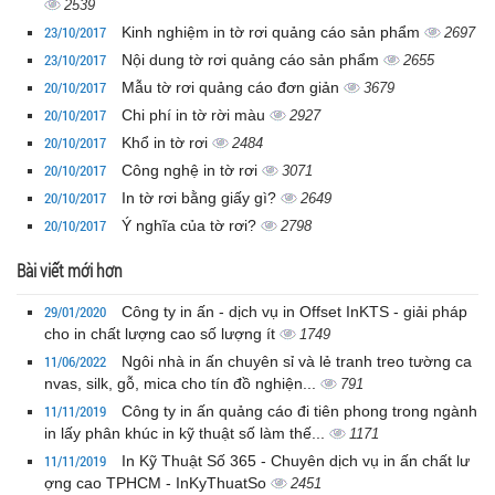
2539
23/10/2017
Kinh nghiệm in tờ rơi quảng cáo sản phẩm
2697
23/10/2017
Nội dung tờ rơi quảng cáo sản phẩm
2655
20/10/2017
Mẫu tờ rơi quảng cáo đơn giản
3679
20/10/2017
Chi phí in tờ rời màu
2927
20/10/2017
Khổ in tờ rơi
2484
20/10/2017
Công nghệ in tờ rơi
3071
20/10/2017
In tờ rơi bằng giấy gì?
2649
20/10/2017
Ý nghĩa của tờ rơi?
2798
Bài viết mới hơn
29/01/2020
Công ty in ấn - dịch vụ in Offset InKTS - giải pháp
cho in chất lượng cao số lượng ít
1749
11/06/2022
Ngôi nhà in ấn chuyên sỉ và lẻ tranh treo tường ca
nvas, silk, gỗ, mica cho tín đồ nghiện...
791
11/11/2019
Công ty in ấn quảng cáo đi tiên phong trong ngành
in lấy phân khúc in kỹ thuật số làm thế...
1171
11/11/2019
In Kỹ Thuật Số 365 - Chuyên dịch vụ in ấn chất lư
ợng cao TPHCM - InKyThuatSo
2451