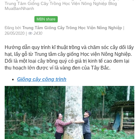
Trung Tâm Giống Cây Trồng Học Viện Nông Nghiệp Blog
MuaBanNhanh
MBN share
Đăng bởi
Trung Tâm Giống Cây Trồng Học Viện Nông Nghiệp
|
26/05/2020 |
2430
Hướng dẫn quy trình kĩ thuật trồng và chăm sóc cây dổi lấy
hạt, lấy gỗ từ Trung tâm cây giống Học viện Nông Nghiệp.
Dổi là một loại cây trồng quý có giá trị kinh tế cao đem lại
thu hoạch lớn được ví là vàng đen của Tây Bắc.
Giống cây công trình