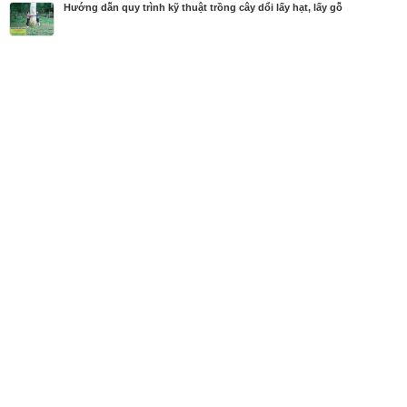
Hướng dẫn quy trình kỹ thuật trồng cây dổi lấy hạt, lấy gỗ
MBN share
>> Quảng cáo miễn phí
Hướng dẫn quy trình kỹ thuật trồng cây dổi lấy hạt, lấy gỗ
| Diễn đàn,
Vườn ươm cây giống
Từ khóa tìm kiếm
kĩ thuật trồng dổi
Bài viết liên quan Hướng dẫn quy trình kỹ thuật
trồng cây dổi lấy hạt, lấy gỗ
Tin cùng người đăng
12/05/2020
Cách ươm hạt giổi này đảm bảo nảy mầm 100%
1046
12/05/2020
Cách ươm hạt giổi này đảm bảo nảy mầm 100%
2547
08/05/2020
Hướng dẫn kĩ thuật trồng mít thái siêu sớm siêu tr
ái trồng 16 tháng đã thu hoạch
1275