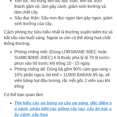
Xén tóc: Ấu trùng xén tóc đục thân, xén tóc trưở
thành gặm vỏ, làm gãy cành, giảm sinh trưởng và
làm chết cây.
Sâu đục thân: Sâu non đục ngọn làm gãy ngọn, giảm
sinh trưởng của cây.
Cách phòng trự hữu hiệu nhất là thường xuyên kiểm tra và
bắt sâu vào buổi sáng. Ngoài ra còn có thể dùng hoá chất
thông thường.
Phòng chống mối: (Dùng LORSBANE-50EC hoặc
SUMICIĐINE-20EC) 4 lít thuốc pha tỷ lệ 70 lít nước-
phun vào hố trước khi trồng 10 - 15 ngày.
Phòng chống dế: Dùng bả gồm 90% cám gạo rang +
10% phân ngựa, bò khô + 11/000 BAĐAN-95 sp, vê
viên băng hạt đậu tương, rắc mỗi gốc 2 viên sau khi
trồng
Có thể bạn quan tâm:
Tìm hiểu cây ưa bóng và cây ưa sáng, đặc điểm s
o sánh, phân biệt các giống cây rau, cây ăn trái, c
ây cảnh, cây hoa