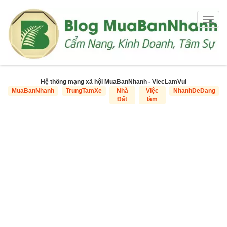
Togg
navig
Hệ thống mạng xã hội MuaBanNhanh - ViecLamVui
MuaBanNhanh
TrungTamXe
Nhà
Việc
NhanhDeDang
Đất
làm