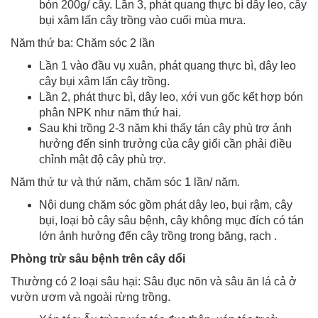
bón 200g/ cây. Lần 3, phát quang thực bì dây leo, cây
bụi xâm lấn cây trồng vào cuối mùa mưa.
Năm thứ ba: Chăm sóc 2 lần
Lần 1 vào đầu vụ xuân, phát quang thực bì, dây leo
cây bụi xâm lấn cây trồng.
Lần 2, phát thực bì, dây leo, xới vun gốc kết hợp bón
phân NPK như năm thứ hai.
Sau khi trồng 2-3 năm khi thấy tán cây phù trợ ảnh
hưởng đến sinh trưởng của cây giổi cần phải điều
chỉnh mật độ cây phù trợ.
Năm thứ tư và thứ năm, chăm sóc 1 lần/ năm.
Nội dung chăm sóc gồm phát dây leo, bụi rậm, cây
bụi, loại bỏ cây sâu bệnh, cây không mục đích có tán
lớn ảnh hưởng đến cây trồng trong băng, rạch .
Phòng trừ sâu bệnh trên cây dổi
Thường có 2 loại sâu hại: Sâu đục nõn và sâu ăn lá cả ở
vườn ươm và ngoài rừng trồng.