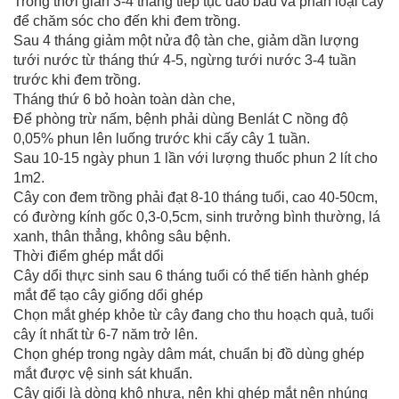
Trong thời gian 3-4 tháng tiếp tục đảo bầu và phân loại cây
để chăm sóc cho đến khi đem trồng.
Sau 4 tháng giảm một nửa độ tàn che, giảm dần lượng
tưới nước từ tháng thứ 4-5, ngừng tưới nước 3-4 tuần
trước khi đem trồng.
Tháng thứ 6 bỏ hoàn toàn dàn che,
Để phòng trừ nấm, bệnh phải dùng Benlát C nồng độ
0,05% phun lên luống trước khi cấy cây 1 tuần.
Sau 10-15 ngày phun 1 lần với lượng thuốc phun 2 lít cho
1m2.
Cây con đem trồng phải đạt 8-10 tháng tuổi, cao 40-50cm,
có đường kính gốc 0,3-0,5cm, sinh trưởng bình thường, lá
xanh, thân thẳng, không sâu bệnh.
Thời điểm ghép mắt dổi
Cây dổi thực sinh sau 6 tháng tuổi có thể tiến hành ghép
mắt để tạo cây giống dổi ghép
Chọn mắt ghép khỏe từ cây đang cho thu hoạch quả, tuổi
cây ít nhất từ 6-7 năm trở lên.
Chọn ghép trong ngày dâm mát, chuẩn bị đồ dùng ghép
mắt được vệ sinh sát khuẩn.
Cây giổi là dòng khô nhựa, nên khi ghép mắt nên nhúng