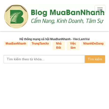
Togg
navig
Hệ thống mạng xã hội MuaBanNhanh - ViecLamVui
MuaBanNhanh
TrungTamXe
Nhà
Việc
NhanhDeDang
Đất
làm
Tìm kiếm