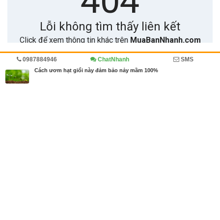
0987884946
ChatNhanh
SMS
Trang chủ
Diễn đàn
Cẩm nang
Cách ươm hạt giổi này đảm bảo nảy mầm 100%
MBN share
>> Bài PR miễn phí
Cách ươm hạt giổi này đảm bảo nảy mầm 100%
| Diễn đàn, Cẩm nang
Từ khóa tìm kiếm
ươm cây dổi
Bài viết liên quan Cách ươm hạt giổi này đảm bảo
nảy mầm 100%
Tin cùng người đăng
12/05/2020
Cách ươm hạt giổi này đảm bảo nảy mầm 100%