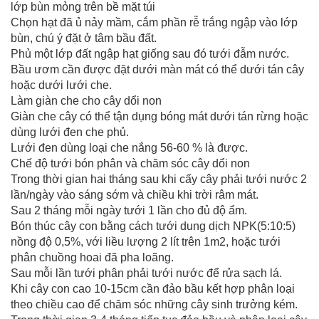
lớp bùn mỏng trên bề mặt túi
Chọn hạt đã ủ nảy mầm, cắm phần rễ trắng ngập vào lớp
bùn, chú ý đặt ở tâm bầu đất.
Phủ một lớp đất ngập hạt giống sau đó tưới đẫm nước.
Bầu ươm cần được đặt dưới màn mát có thể dưới tán cây
hoặc dưới lưới che.
Làm giàn che cho cây dổi non
Giàn che cây có thể tận dụng bóng mát dưới tán rừng hoặc
dùng lưới đen che phủ.
Lưới đen dùng loại che nắng 56-60 % là được.
Chế độ tưới bón phân và chăm sóc cây dổi non
Trong thời gian hai tháng sau khi cấy cây phải tưới nước 2
lần/ngày vào sáng sớm và chiều khi trời râm mát.
Sau 2 tháng mỗi ngày tưới 1 lần cho đủ độ ẩm.
Bón thúc cây con bằng cách tưới dung dịch NPK(5:10:5)
nồng độ 0,5%, với liều lượng 2 lít trên 1m2, hoặc tưới
phân chuồng hoai đã pha loãng.
Sau mỗi lần tưới phân phải tưới nước để rửa sạch lá.
Khi cây con cao 10-15cm cần đảo bầu kết hợp phân loại
theo chiều cao để chăm sóc những cây sinh trưởng kém.