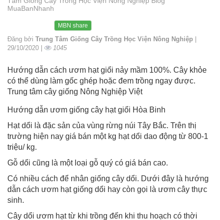
Tâm Giống Cây Trồng Học Viện Nông Nghiệp Blog
MuaBanNhanh
MBN share
Đăng bởi
Trung Tâm Giống Cây Trồng Học Viện Nông Nghiệp
|
29/10/2020 |
1045
Hướng dẫn cách ươm hạt giổi nảy mầm 100%. Cây khỏe
có thể dùng làm gốc ghép hoặc đem trồng ngay được.
Trung tâm cây giống Nông Nghiệp Việt
Hướng dẫn ươm giống cây hạt giổi Hòa Binh
Hạt dổi là đặc sản của vùng rừng núi Tây Bắc. Trên thị
trường hiện nay giá bán một kg hạt dổi dao động từ 800-1
triệu/ kg.
Gỗ dổi cũng là một loại gỗ quý có giá bán cao.
Có nhiều cách để nhân giống cây dổi. Dưới đây là hướng
dẫn cách ươm hạt giống dổi hay còn gọi là ươm cây thực
sinh.
Cây dổi ươm hạt từ khi trồng đến khi thu hoạch có thời