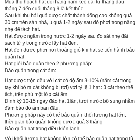
Mùa thu hoạch hạt dổi hàng năm kéo dài từ tháng đầu
tháng 7 đến cuối tháng 9 là kết thúc.
Sau khi thu hái quả được chất thành đống cao không quá
30 cm trên sàn nhà, ủ quả 1-2 ngày sau đó phơi trong nắng
nhẹ để tách hạt.
Hạt được ngâm trong nước 1-2 ngày sau đó sát nhẹ đãi
sạch tử y trong nước lấy hạt đen.
Hạt đen được phơi nơi thoáng gió khi hạt se tiến hành bảo
quản hạt .
Hạt giổi bảo quản theo 2 phương pháp:
Bảo quản trong cát ẩm:
Hạt được trộn đều với cát có độ ẩm 8-10% (nắm cát trong
tay khi bỏ ra cát không bị rơi) với tỷ lệ 1 hạt : 3 cát theo thể
tích, trên phủ một lớp cát ẩm
Định kỳ 10-15 ngày đảo hạt 1lần, tưới nước bổ sung nhằm
đảm bảo độ ẩm ban đầu,
Phương pháp này có thể bảo quản khối lượng hạt lớn,
thời gian bảo quản không được quá 3 tháng
Bảo quản hạt trong điều kiện lạnh:
Với khối lượng hạt không lớn có thể bảo quản hạt trong tủ