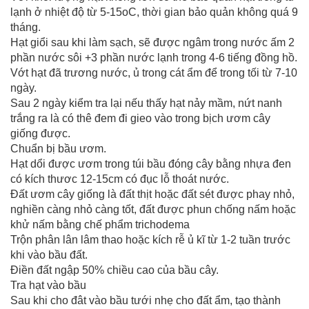
lạnh ở nhiệt độ từ 5-15oC, thời gian bảo quản không quá 9
tháng.
Hạt giổi sau khi làm sạch, sẽ được ngâm trong nước ấm 2
phần nước sôi +3 phần nước lạnh trong 4-6 tiếng đồng hồ.
Vớt hạt đã trương nước, ủ trong cát ẩm để trong tối từ 7-10
ngày.
Sau 2 ngày kiểm tra lại nếu thấy hạt nảy mầm, nứt nanh
trắng ra là có thê đem đi gieo vào trong bịch ươm cây
giống được.
Chuẩn bị bầu ươm.
Hạt dổi được ươm trong túi bầu đóng cây bằng nhựa đen
có kích thươc 12-15cm có đục lỗ thoát nước.
Đất ươm cây giống là đất thịt hoặc đất sét được phay nhỏ,
nghiền càng nhỏ càng tốt, đất được phun chống nấm hoặc
khử nấm bằng chế phẩm trichodema
Trộn phân lân lâm thao hoặc kích rễ ủ kĩ từ 1-2 tuần trước
khi vào bầu đất.
Điền đất ngập 50% chiều cao của bầu cây.
Tra hạt vào bầu
Sau khi cho đât vào bầu tưới nhẹ cho đất ẩm, tạo thành