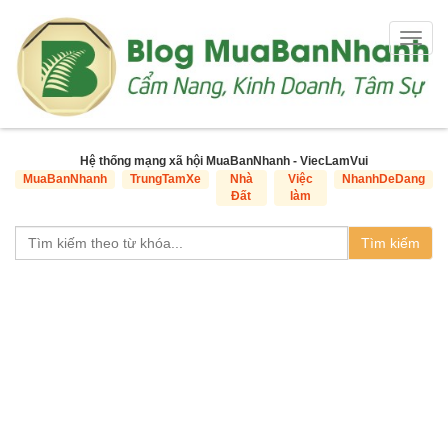
Togg
navig
Hệ thống mạng xã hội MuaBanNhanh - ViecLamVui
MuaBanNhanh
TrungTamXe
Nhà
Việc
NhanhDeDang
Đất
làm
Tìm kiếm