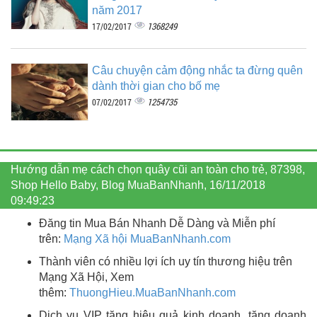
năm 2017
1368249
17/02/2017
Câu chuyện cảm động nhắc ta đừng quên
dành thời gian cho bố mẹ
1254735
07/02/2017
Hướng dẫn mẹ cách chọn quây cũi an toàn cho trẻ, 87398,
Shop Hello Baby, Blog MuaBanNhanh, 16/11/2018
09:49:23
Đăng tin Mua Bán Nhanh Dễ Dàng và Miễn phí
trên:
Mạng Xã hội MuaBanNhanh.com
Thành viên có nhiều lợi ích uy tín thương hiệu trên
Mạng Xã Hội, Xem
thêm:
ThuongHieu.MuaBanNhanh.
com
Dịch vụ VIP tăng hiệu quả kinh doanh, tăng doanh