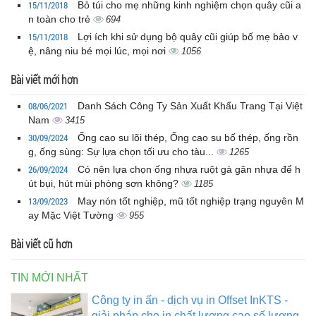
15/11/2018
Bỏ túi cho mẹ những kinh nghiệm chọn quây cũi a
n toàn cho trẻ
694
15/11/2018
Lợi ích khi sử dụng bộ quây cũi giúp bố mẹ bảo v
ệ, nâng niu bé mọi lúc, mọi nơi
1056
Bài viết mới hơn
08/06/2021
Danh Sách Công Ty Sản Xuất Khẩu Trang Tại Việt
Nam
3415
30/09/2024
Ống cao su lõi thép, Ống cao su bố thép, ống rồn
g, ống sùng: Sự lựa chọn tối ưu cho tàu...
1265
26/09/2024
Có nên lựa chọn ống nhựa ruột gà gân nhựa để h
út bụi, hút mùi phòng sơn không?
1185
13/09/2023
May nón tốt nghiệp, mũ tốt nghiệp trạng nguyên M
ay Mặc Việt Tường
955
Bài viết cũ hơn
TIN MỚI NHẤT
Công ty in ấn - dịch vụ in Offset InKTS -
giải pháp cho in chất lượng cao số lượng